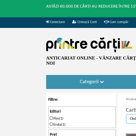
ASTĂZI 60.000 DE CĂRȚI AU REDUCERE ÎNTRE 15
Conectare
Creează Cont
Cum cumpăr
ANTICARIAT ONLINE - VÂNZARE CĂRŢI
NOI
Categorii
Filtre:
Printre
Cart
Edituri
Pim(1)
Erota(1)
Pret