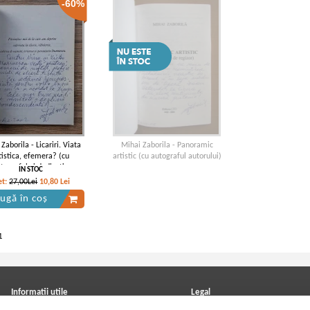
-60%
Zaborila - Licariri. Viata
Mihai Zaborila - Panoramic
tistica, efemera? (cu
artistic (cu autograful autorului)
tograful si dedicatia
IN STOC
autorului)
et:
27,00Lei
10,80
Lei
ugă în coș
1
Informatii utile
Legal