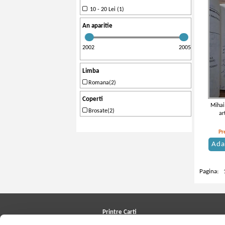
10 - 20 Lei (1)
An aparitie
2002
2005
Limba
Romana(2)
Coperti
Mihai 
Brosate(2)
ar
au
Pr
Ada
Pagina:
Printre Carti