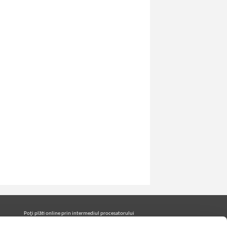
Poţi plăti online prin intermediul procesatorului
Netopia Payments