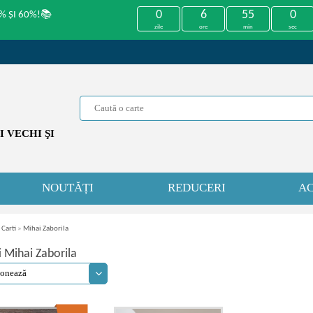
0
6
55
0
% ȘI 60%!📚
zile
ore
min
sec
 VECHI ŞI
NOUTĂȚI
REDUCERI
AC
 Carti
»
Mihai Zaborila
i Mihai Zaborila