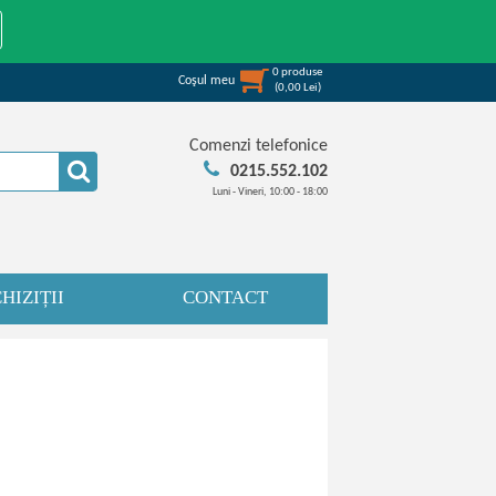
0
produse
Coşul meu
(
0,00
Lei
)
Comenzi telefonice
0215.552.102
Luni - Vineri, 10:00 - 18:00
HIZIȚII
CONTACT