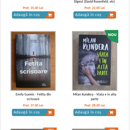
Digest (David Rosenfeld, etc)
Pret:
35,00
Lei
Pret:
22,00
Lei
Adaugă în coș
Adaugă în coș
Emily Gunnis - Fetita din
Milan Kundera - Viata e in alta
scrisoare
parte
Pret:
37,00
Lei
Pret:
28,00
Lei
Adaugă în coș
Adaugă în coș