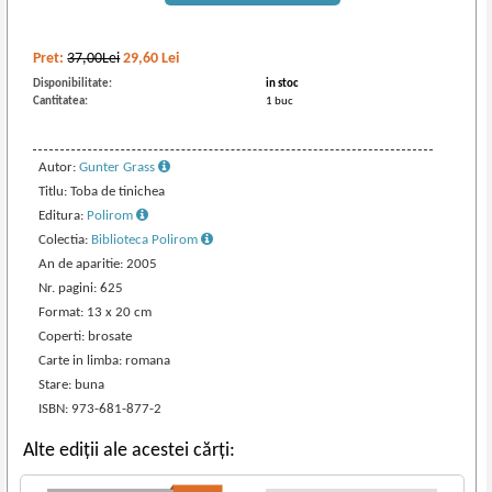
Pret:
37,00Lei
29,60
Lei
Disponibilitate:
in stoc
Cantitatea:
1 buc
Autor:
Gunter Grass
Titlu: Toba de tinichea
Editura:
Polirom
Colectia:
Biblioteca Polirom
An de aparitie: 2005
Nr. pagini: 625
Format: 13 x 20 cm
Coperti: brosate
Carte in limba: romana
Stare: buna
ISBN: 973-681-877-2
Alte ediții ale acestei cărți: