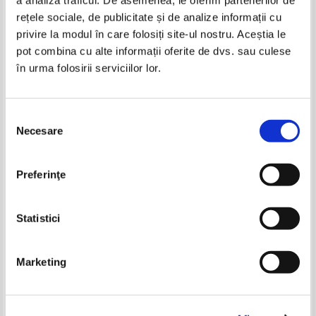
-15%
rețele sociale, de publicitate și de analize informații cu
privire la modul în care folosiți site-ul nostru. Aceștia le
pot combina cu alte informații oferite de dvs. sau culese
în urma folosirii serviciilor lor.
Gunter Grass - Toba de tinichea
Gunter Grass - Toba de tinichea
Selecția
Necesare
consimțământului
Vanora Bennett - Sange regesc
Marie Anne Desmarest - Torente
(5 volume)
Preferinţe
Pret:
90,00Lei
76,50
Lei
Pret:
30,00
Lei
Adaugă în coș
Adaugă în coș
Statistici
-30%
Marketing