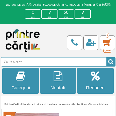
LECTURI DE VARĂ 📚 ASTĂZI 60.000 DE CĂRȚI AU REDUCERE ÎNTRE 15% ȘI 60%!📚
0
9
50
9
zile
ore
min
sec
0
0,00
Lei
Categorii
Noutati
Reduceri
Printre Carti
»
Literatura si critica
»
Literatura universala
»
Gunter Grass - Toba de tinichea