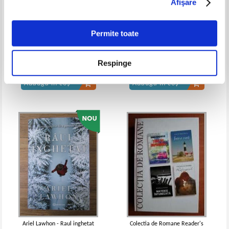
Afişare
Permite toate
Thomas Hardy - Tess
Jennifer L. Armentrout - Nu te
d'Urberville (Adevarul)
uita in urma
Respinge
Pret:
32,00
Lei
Pret:
30,00Lei
21,00
Lei
Adaugă în coș
Adaugă în coș
Ariel Lawhon - Raul inghetat
Colectia de Romane Reader's