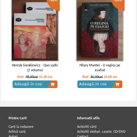
-35%
-20%
Henryk Sienkiewicz - Quo vadis
Hilary Mantel - O regina pe
(2 volume)
esafod
Pret:
48,00Lei
31,20
Lei
Pret:
30,00Lei
24,00
Lei
Adaugă în coș
Adaugă în coș
Printre Carti
Informatii utile
Carți la reducere
Achizitii cărți
Arhivă carți
Achizitii viniluri, casete, CD/DVD
Autori
Contact