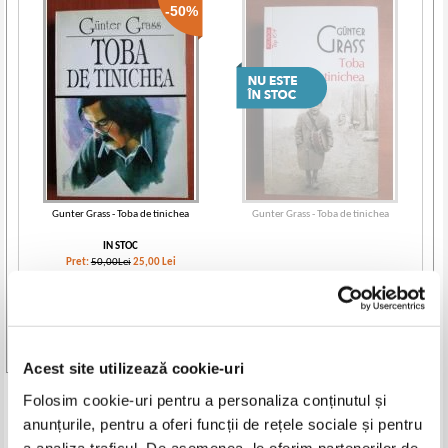
-50%
Gunter Grass - Toba de tinichea
Gunter Grass - Toba de tinichea
IN STOC
Pret:
50,00Lei
25,00
Lei
Adaugă în coș
Vezi toate edițiile »
Acest site utilizează cookie-uri
Folosim cookie-uri pentru a personaliza conținutul și
Produse din aceeasi categorie
anunțurile, pentru a oferi funcții de rețele sociale și pentru
a analiza traficul. De asemenea, le oferim partenerilor de