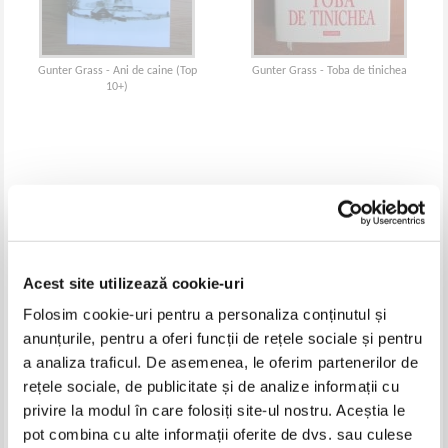
Gunter Grass - Ani de caine (Top
Gunter Grass - Toba de tinichea
10+)
Acest site utilizează cookie-uri
Folosim cookie-uri pentru a personaliza conținutul și
anunțurile, pentru a oferi funcții de rețele sociale și pentru
a analiza traficul. De asemenea, le oferim partenerilor de
rețele sociale, de publicitate și de analize informații cu
Gunter Grass - Decojind ceapa
Gunter Grass - Aparatul de
privire la modul în care folosiți site-ul nostru. Aceștia le
fotografiat. Povestiri din camera
pot combina cu alte informații oferite de dvs. sau culese
obscura