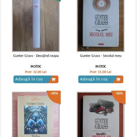
Gunter Grass - Decojind ceapa
Gunter Grass - Secolul meu
IN STOC
IN STOC
Pret:
32,00
Lei
Pret:
15,00
Lei
Adaugă în coș
Adaugă în coș
-30%
-35%