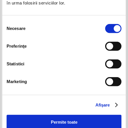
în urma folosirii serviciilor lor.
Selecția
Necesare
consimțământului
Preferinţe
Statistici
Marketing
Gunter Grass - Intre Germania
Gunter Grass - In mers de rac
si Germania
Afişare
Permite toate