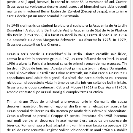
pentru a sluji apoi, benevol, in cadrul trupelor SS, la varsta de 16 ani. Gunter
Grass avea sa vorbeasca despre acest aspect al biografiei sale abia decenii
mai tarziu in volumul Beim Häuten der Zwiebel (Decojind ceapa), marturisire
care a declanşat un mare scandal in Germania.
In 1948 s-a inscris ca student la pictura si sculptura la Academia de Arta din
Dusseldorf. A studiat la Berlinul de Vest la Academia de Stat de Arte Plastice
din Berlin (1953-1955) si a facut calatorii in Italia, Franta si Spania. In 1954
s-a casatorit cu Anna Margareta Schwartz - au divortat in 1978. In 1979,
Grass s-a casatorit cu Ute Grunert.
Grass a scris poezie la Dasseldorf si la Berlin. Dintre creatiile sale lirice,
cateva le-a citit in prezenta grupului 47, un cerc influent de scriitori. In anul
1956 a ajuns la Paris si a inceput sa scrie primul roman de mare succes, Tin
tin drum (Toba de tinichea). Acesta a fost prima parte din trilogia Danzigului.
Eroul si povestitorul cartii este Oskar Matzerath, un baiat care s-a nascut cu
capacitatea unui adult de a gandi si a simti, dar care a decis sa nu creasca
niciodata. Isi povesteste viata in timp ce se afla intr-un spital de boli mintale.
Grass a scris doua continuari, Cat and Mouse (1961) si Dog Years (1963),
ambele centrate si pe orasul Danzig si complexitatea sa etnica.
Tin tin drum (Toba de tinichea) a provocat furie in Germania din cauza
descrierii nazistilor. Guvernul regional din Bremen a refuzat sa-i acorde lui
Grass premiul de literatura din Bremen pe motiv de blasfemie si obscenitate.
Grass a afirmat ca premiul Gruppe 47 pentru literatura din 1958 insemna
mai mult pentru el, deoarece in acel moment era sarac ca un soarece de
biserica. Romanul sau a fost adaptat intr-un film mai tarziu cu aproape 20
de ani de catre renumitul regizor Volker Schlondorff. In anul 1960 s-a stabilit