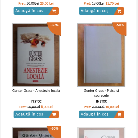
Pret:
50,00Lei
25,00
Lei
Pret:
18,00Lei
11,70
Lei
Adaugă în coș
Adaugă în coș
-60%
-50%
Gunter Grass - Anestezie locala
Gunter Grass - Pisica si
soarecele
IN STOC
IN STOC
Pret:
20,00Lei
8,00
Lei
Pret:
20,00Lei
10,00
Lei
Adaugă în coș
Adaugă în coș
-60%