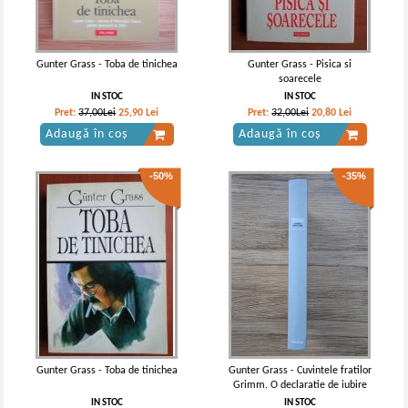
Gunter Grass - Toba de tinichea
Gunter Grass - Pisica si
soarecele
IN STOC
IN STOC
Pret:
37,00Lei
25,90
Lei
Pret:
32,00Lei
20,80
Lei
Adaugă în coș
Adaugă în coș
-50%
-35%
Gunter Grass - Toba de tinichea
Gunter Grass - Cuvintele fratilor
Grimm. O declaratie de iubire
IN STOC
IN STOC