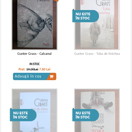
Gunter Grass - Calcanul
Gunter Grass - Toba de tinichea
IN STOC
Pret:
19,00Lei
7,60
Lei
Adaugă în coș