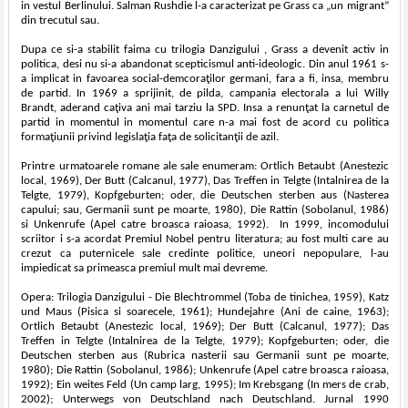
in vestul Berlinului. Salman Rushdie l-a caracterizat pe Grass ca „un migrant”
din trecutul sau.
Dupa ce si-a stabilit faima cu trilogia Danzigului , Grass a devenit activ in
politica, desi nu si-a abandonat scepticismul anti-ideologic. Din anul 1961 s-
a implicat in favoarea social-demcoraţilor germani, fara a fi, insa, membru
de partid. In 1969 a sprijinit, de pilda, campania electorala a lui Willy
Brandt, aderand caţiva ani mai tarziu la SPD. Insa a renunţat la carnetul de
partid in momentul in momentul care n-a mai fost de acord cu politica
formaţiunii privind legislaţia faţa de solicitanţii de azil.
Printre urmatoarele romane ale sale enumeram: Ortlich Betaubt (Anestezic
local, 1969), Der Butt (Calcanul, 1977), Das Treffen in Telgte (Intalnirea de la
Telgte, 1979), Kopfgeburten; oder, die Deutschen sterben aus (Nasterea
capului; sau, Germanii sunt pe moarte, 1980), Die Rattin (Sobolanul, 1986)
si Unkenrufe (Apel catre broasca raioasa, 1992). In 1999, incomodului
scriitor i s-a acordat Premiul Nobel pentru literatura; au fost multi care au
crezut ca puternicele sale credinte politice, uneori nepopulare, l-au
impiedicat sa primeasca premiul mult mai devreme.
Opera: Trilogia Danzigului - Die Blechtrommel (Toba de tinichea, 1959), Katz
und Maus (Pisica si soarecele, 1961); Hundejahre (Ani de caine, 1963);
Ortlich Betaubt (Anestezic local, 1969); Der Butt (Calcanul, 1977); Das
Treffen in Telgte (Intalnirea de la Telgte, 1979); Kopfgeburten; oder, die
Deutschen sterben aus (Rubrica nasterii sau Germanii sunt pe moarte,
1980); Die Rattin (Sobolanul, 1986); Unkenrufe (Apel catre broasca raioasa,
1992); Ein weites Feld (Un camp larg, 1995); Im Krebsgang (In mers de crab,
2002); Unterwegs von Deutschland nach Deutschland. Jurnal 1990