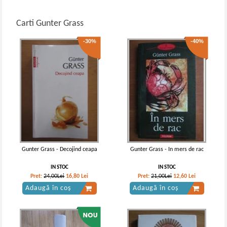
Carti Gunter Grass
-30%
-40%
Gunter Grass - Decojind ceapa
Gunter Grass - In mers de rac
IN STOC
IN STOC
Pret:
24,00Lei
16,80
Lei
Pret:
21,00Lei
12,60
Lei
Adaugă în coș
Adaugă în coș