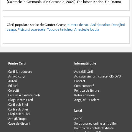
(Calatorie in Germania, din Germania, 2009); Die bösen Köche. Ein Drama.
Cărți populare scrise de Gunter Grass:
In mers de rac
,
Ani de caine
,
Decojind
ceapa
,
Pisica si soarecele
,
Toba de tinichea
,
Anestezie locala
Printre Carti
Informatii utile
Carți la reducere
Achizitii cărți
Arhivă carți
Achizitii viniluri, casete, CD/DVD
Autori
Contact
Edituri
Cum cumpar?
Colecții
Politica de livrare
Cele mai căutate cărți
Retur comenzi
Blog Printre Carti
Angajari - Cariere
Cărţi sub 5 lei
Cărţi sub 8 lei
Legal
Cărţi sub 10 lei
Artiști/Trupe
ANPC
Case de discuri
Soluționarea online a litigiilor
Politica de confidentialitate