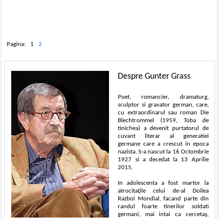
Pagina:
1
2
Despre Gunter Grass
Poet, romancier, dramaturg,
sculptor si gravator german, care,
cu extraordinarul sau roman Die
Blechtrommel (1959, Toba de
tinichea) a devenit purtatorul de
cuvant literar al generatiei
germane care a crescut in epoca
nazista. S-a nascut la 16 Octombrie
1927 si a decedat la 13 Aprilie
2015.
In adolescenta a fost martor la
atrocitaţile celui de-al Doilea
Razboi Mondial, facand parte din
randul foarte tinerilor soldati
germani, mai intai ca cercetaş,