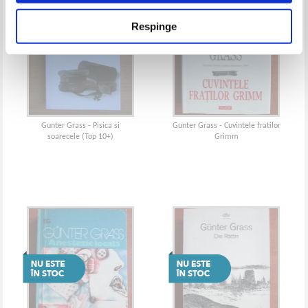
Respinge
Gunter Grass - Pisica si
Gunter Grass - Cuvintele fratilor
soarecele (Top 10+)
Grimm