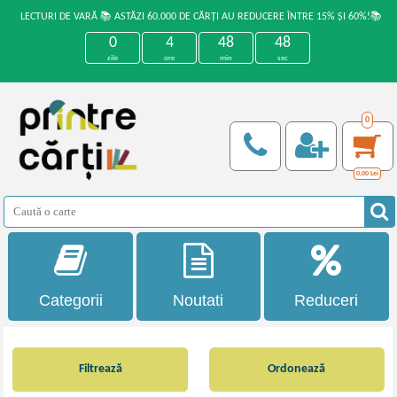
LECTURI DE VARĂ 📚 ASTĂZI 60.000 DE CĂRȚI AU REDUCERE ÎNTRE 15% ȘI 60%!📚
0
4
48
47
zile
ore
min
sec
0
0,00
Lei
Categorii
Noutati
Reduceri
Filtrează
Ordonează