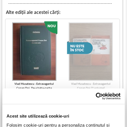
Alte ediții ale acestei cărți:
Vlad Musatescu - Extravagantul
Vlad Musatescu - Extravagantul
Conan Doi. De-a baba-oarba
Conan Doi (2 volume)
(Adevarul)
IN STOC
Pret:
10,00
Lei
Adaugă în coș
Acest site utilizează cookie-uri
Vezi toate edițiile »
Folosim cookie-uri pentru a personaliza conținutul și