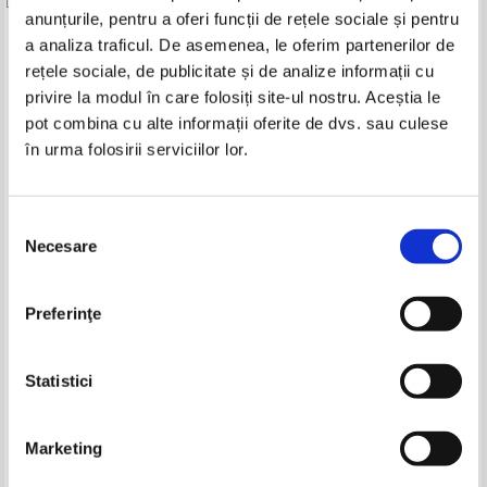
anunțurile, pentru a oferi funcții de rețele sociale și pentru
Produse din aceeasi categorie
a analiza traficul. De asemenea, le oferim partenerilor de
rețele sociale, de publicitate și de analize informații cu
-15%
privire la modul în care folosiți site-ul nostru. Aceștia le
pot combina cu alte informații oferite de dvs. sau culese
în urma folosirii serviciilor lor.
Vlad Musatescu - Extravagantul
Conan doi
Selecția
Necesare
consimțământului
Preferinţe
Ion Pop - Avangarda
Constantin Chirita - Ciresarii (5
romaneasca (Academia
volume)
Romana, 2016)
Pret:
150,00
Lei
Pret:
120,00Lei
102,00
Lei
Statistici
Adaugă în coș
Adaugă în coș
Marketing
-20%