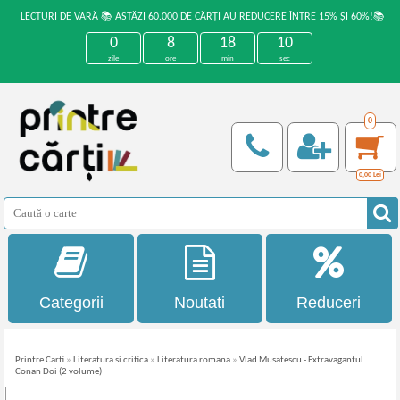
LECTURI DE VARĂ 📚 ASTĂZI 60.000 DE CĂRȚI AU REDUCERE ÎNTRE 15% ȘI 60%!📚
0
8
18
10
zile
ore
min
sec
0
0,00
Lei
Categorii
Noutati
Reduceri
Printre Carti
»
Literatura si critica
»
Literatura romana
»
Vlad Musatescu - Extravagantul
Conan Doi (2 volume)