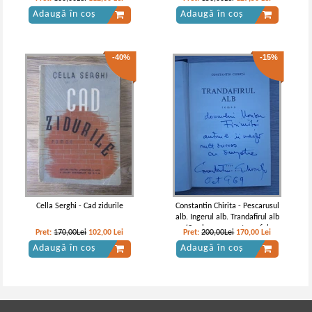
Adaugă în coș
Adaugă în coș
-40%
-15%
Cella Serghi - Cad zidurile
Constantin Chirita - Pescarusul
alb. Ingerul alb. Trandafirul alb
(3 volume, cu autograful
Pret:
170,00Lei
102,00
Lei
Pret:
200,00Lei
170,00
Lei
autorului)
Adaugă în coș
Adaugă în coș