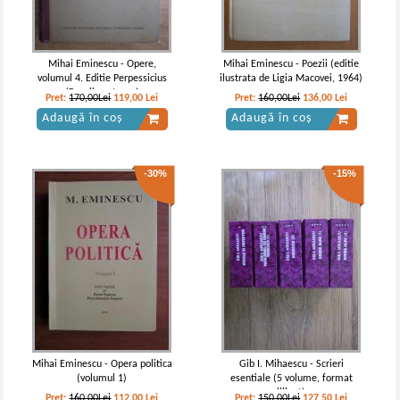
Mihai Eminescu - Opere,
Mihai Eminescu - Poezii (editie
volumul 4. Editie Perpessicius
ilustrata de Ligia Macovei, 1964)
(Poezii postume)
Pret:
170,00Lei
119,00
Lei
Pret:
160,00Lei
136,00
Lei
Adaugă în coș
Adaugă în coș
-30%
-15%
Mihai Eminescu - Opera politica
Gib I. Mihaescu - Scrieri
(volumul 1)
esentiale (5 volume, format
liliput)
Pret:
160,00Lei
112,00
Lei
Pret:
150,00Lei
127,50
Lei