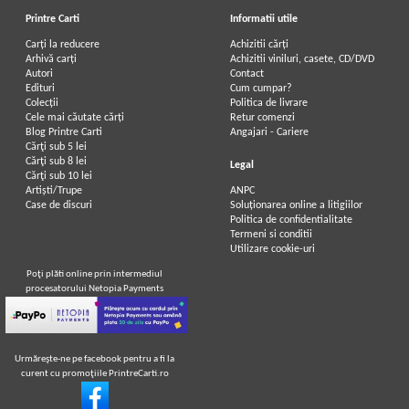
Printre Carti
Informatii utile
Carți la reducere
Achizitii cărți
Arhivă carți
Achizitii viniluri, casete, CD/DVD
Autori
Contact
Edituri
Cum cumpar?
Colecții
Politica de livrare
Cele mai căutate cărți
Retur comenzi
Blog Printre Carti
Angajari - Cariere
Cărţi sub 5 lei
Cărţi sub 8 lei
Legal
Cărţi sub 10 lei
Artiști/Trupe
ANPC
Case de discuri
Soluționarea online a litigiilor
Politica de confidentialitate
Termeni si conditii
Utilizare cookie-uri
Poţi plăti online prin intermediul
procesatorului Netopia Payments
Urmăreşte-ne pe facebook pentru a fi la
curent cu promoţiile PrintreCarti.ro