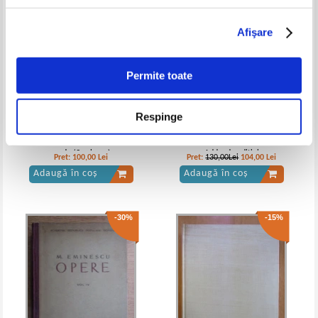
Afişare
Permite toate
Respinge
Vintila Corbul - Dinastia
Mihai Eminescu - Opere,
Sunderland Beauclair. Pasari de
volumul 15. Fragmentarium.
prada (3 volume)
Addenda editiei
Pret:
100,00
Lei
Pret:
130,00Lei
104,00
Lei
Adaugă în coș
Adaugă în coș
-30%
-15%