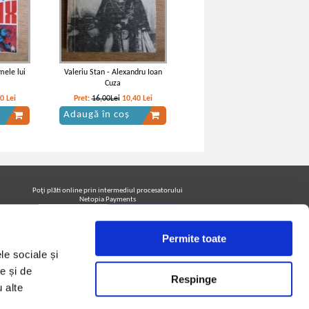
mele lui
Valeriu Stan - Alexandru Ioan
Cuza
20
Lei
Pret:
16,00Lei
10,40
Lei
Adaugă în coș
Poţi plăti online prin intermediul procesatorului
Netopia Payments
Permite toate
Urmăreşte-ne pe facebook pentru a fi la curent cu
le sociale și
promoţiile PrintreCarti.ro
e și de
Respinge
u alte