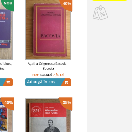
-40%
si blues,
Agatha Grigorescu Bacovia -
ing
Bacovia
i
Pret:
13,00Lei
7,80
Lei
Adaugă în coș
-40%
-35%