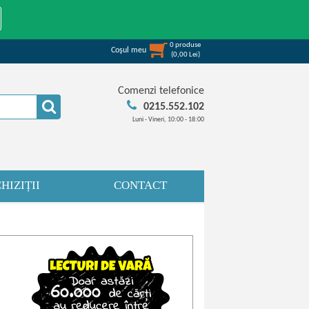
0
produse
Coşul meu
(
0,00
Lei
)
Comenzi telefonice
0215.552.102
Luni - Vineri, 10:00 - 18:00
HIZIȚII
CONTACT