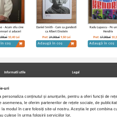
se - Acum stiu cine
Daniel Smith - Cum sa gandesti
Radu Lupascu - Pe ur
emnari si aduceri
ca Albert Einstein
Hendrix
aminte
,00Lei
10,40
Lei
Pret:
24,00Lei
9,60
Lei
Pret:
17,00Lei
10,
în coș
Adaugă în coș
Adaugă în coș
Informatii utile
Legal
ANPC
Achizitii cărți
Achizitii viniluri, casete, CD/DVD
Soluționarea online a litigiilor
ie-uri
Contact
Politica de confidentialitate
Cum cumpar?
Termeni si conditii
personaliza conținutul și anunțurile, pentru a oferi funcții de rețe
Politica de livrare
Utilizare cookie-uri
Retur comenzi
De asemenea, le oferim partenerilor de rețele sociale, de publicitat
Angajari - Cariere
e la modul în care folosiți site-ul nostru. Aceștia le pot combina c
u culese în urma folosirii serviciilor lor.