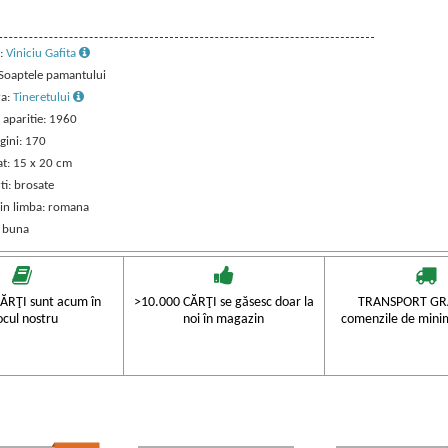
:
Viniciu Gafita
: Soaptele pamantului
ra:
Tineretului
 aparitie: 1960
gini: 170
t: 15 x 20 cm
ti: brosate
 in limba: romana
: buna
ĂRŢI sunt acum în
>10.000 CĂRŢI se găsesc doar la
TRANSPORT GRA
ocul nostru
noi în magazin
comenzile de mini