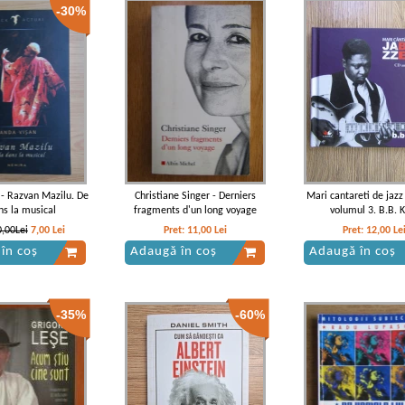
-30%
- Razvan Mazilu. De
Christiane Singer - Derniers
Mari cantareti de jazz 
ns la musical
fragments d'un long voyage
volumul 3. B.B. K
0,00Lei
7,00
Lei
Pret:
11,00
Lei
Pret:
12,00
Le
în coș
Adaugă în coș
Adaugă în coș
-35%
-60%