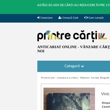
ASTĂZI 60.000 DE CĂRȚI AU REDUCERE ÎNTRE 15
Conectare
Creează Cont
Cum cumpăr
ANTICARIAT ONLINE - VÂNZARE CĂRŢI
NOI
Categorii
Printre Carti
»
Literatura si critica
»
Memorii. Jurnale. Biografi
Vinic