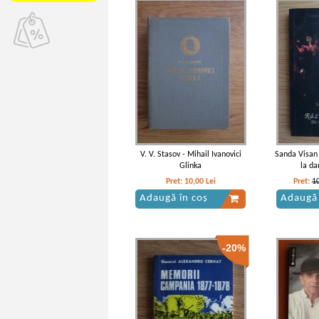
V. V. Stasov - Mihail Ivanovici
Sanda Visan 
Glinka
la da
Pret:
10,00
Lei
Pret:
1
Adaugă în coș
Adaugă 
-20%