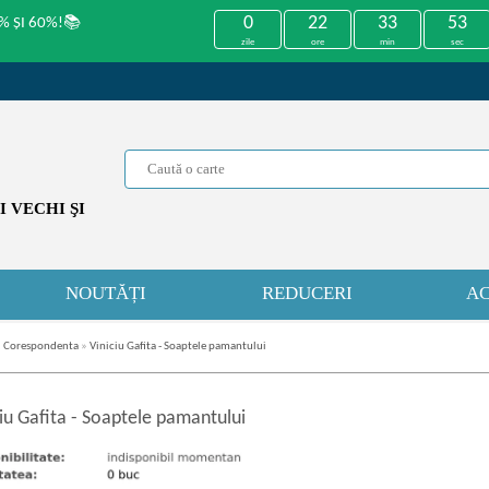
0
22
33
53
% ȘI 60%!📚
zile
ore
min
sec
 VECHI ŞI
NOUTĂȚI
REDUCERI
AC
i. Corespondenta
»
Viniciu Gafita - Soaptele pamantului
iu Gafita
-
Soaptele pamantului