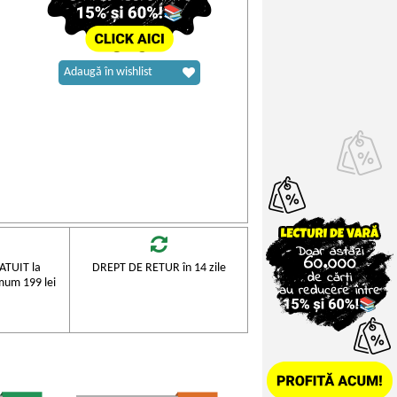
Adaugă în wishlist
TUIT la
DREPT DE RETUR în 14 zile
mum 199 lei