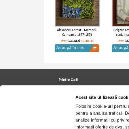
Alexandru Cernat - Memorii.
Grigore Le
Campania 1877-1878
sunt. Ins
Pret:
13,00Lei
10,40
Lei
Pret:
16
Adaugă în coș
Adaugă 
Printre Carti
Carți la reducere
Arhivă carți
Acest site utilizează cook
Autori
Edituri
Folosim cookie-uri pentru a 
Colecții
Cele mai căutate cărți
pentru a analiza traficul. 
Blog Printre Carti
analize informații cu privir
Cărţi sub 5 lei
Cărţi sub 8 lei
informații oferite de dvs. sa