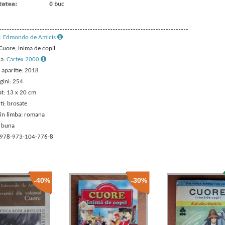
:
Edmondo de Amicis
 Cuore, inima de copil
ra:
Cartex 2000
 aparitie: 2018
gini: 254
t: 13 x 20 cm
ti: brosate
 in limba: romana
: buna
 978-973-104-776-8
-40%
-30%