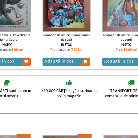
Amicis - Povestiri din
Edmondo de Amicis - Cuore. Inima
Edmondo de Amicis - Cuo
lumul Cuore
de copil
de copil
IN STOC
IN STOC
IN STOC
10,00Lei
6,00
Lei
Pret:
10,00Lei
7,00
Lei
Pret:
10,00
Lei
 în coș
Adaugă în coș
Adaugă în coș
-30%
-20%
ĂRŢI sunt acum în
>10.000 CĂRŢI se găsesc doar la
TRANSPORT GRA
ocul nostru
noi în magazin
comenzile de mini