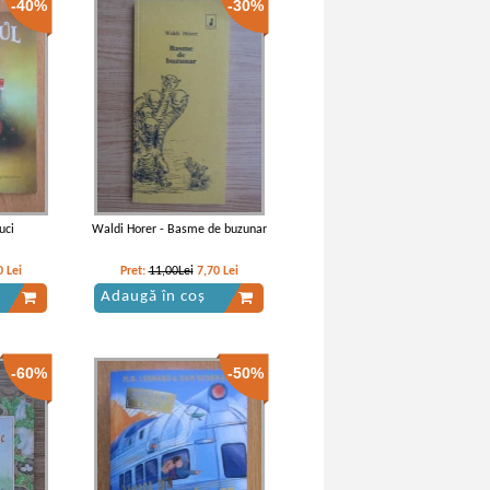
-40%
-30%
Cuore
Edmondo de Amicis - Cuore inima
de copil
IN STOC
Pret:
13,00Lei
9,10
Lei
Adaugă în coș
uci
Waldi Horer - Basme de buzunar
0
Lei
Pret:
11,00Lei
7,70
Lei
Adaugă în coș
-60%
-50%
Cuore
Edmondo de Amicis - Cuore