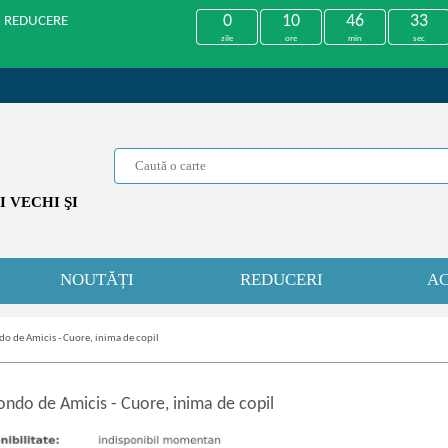
0
10
46
33
U REDUCERE
zile
ore
min
sec
 VECHI ŞI
NOUTĂȚI
REDUCERI
AC
 de Amicis - Cuore, inima de copil
ndo de Amicis
-
Cuore, inima de copil