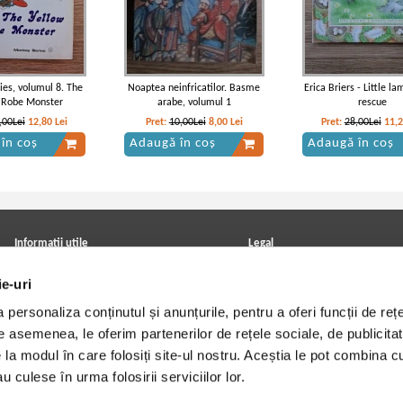
es, volumul 8. The
Noaptea neinfricatilor. Basme
Erica Briers - Little la
 Robe Monster
arabe, volumul 1
rescue
,00Lei
12,80
Lei
Pret:
10,00Lei
8,00
Lei
Pret:
28,00Lei
11,
în coș
Adaugă în coș
Adaugă în coș
de Amicis - Cuore
Edmondo de Amicis - Cuore inima
Edmondo de Amicis - Cuo
de copil
de copil
Informatii utile
Legal
ANPC
Achizitii cărți
ie-uri
Achizitii viniluri, casete, CD/DVD
Soluționarea online a litigiilor
Contact
Politica de confidentialitate
personaliza conținutul și anunțurile, pentru a oferi funcții de rețe
Cum cumpar?
Termeni si conditii
Politica de livrare
Utilizare cookie-uri
De asemenea, le oferim partenerilor de rețele sociale, de publicitat
Retur comenzi
e la modul în care folosiți site-ul nostru. Aceștia le pot combina c
Angajari - Cariere
u culese în urma folosirii serviciilor lor.