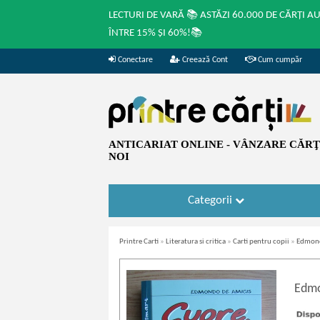
LECTURI DE VARĂ 📚 ASTĂZI 60.000 DE CĂRȚI A
ÎNTRE 15% ȘI 60%!📚
Conectare
Creează Cont
Cum cumpăr
ANTICARIAT ONLINE - VÂNZARE CĂRŢI
NOI
Categorii
Printre Carti
»
Literatura si critica
»
Carti pentru copii
»
Edmondo
Edmo