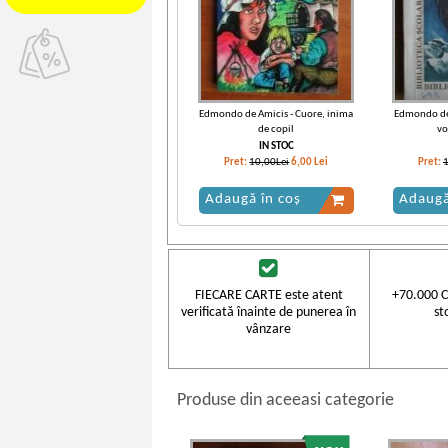
Edmondo de Amicis - Cuore, inima
Edmondo de 
de copil
vo
IN STOC
Pret:
10,00Lei
6,00
Lei
Pret:
Adaugă în coș
Adaugă
FIECARE CARTE este atent
+70.000 C
verificată înainte de punerea în
st
vânzare
Produse din aceeasi categorie