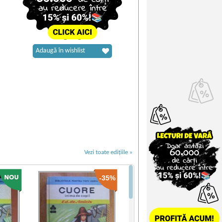
Adaugă în wishlist
Vezi toate edițiile »
-35%