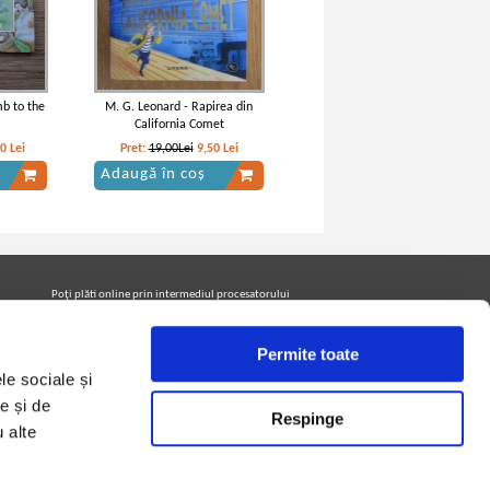
mb to the
M. G. Leonard - Rapirea din
California Comet
20
Lei
Pret:
19,00Lei
9,50
Lei
Adaugă în coș
re inima
Edmondo de Amicis - Cuore inima
de copil
Poţi plăti online prin intermediul procesatorului
Netopia Payments
Permite toate
le sociale și
Urmăreşte-ne pe facebook pentru a fi la curent cu
promoţiile PrintreCarti.ro
e și de
Respinge
u alte