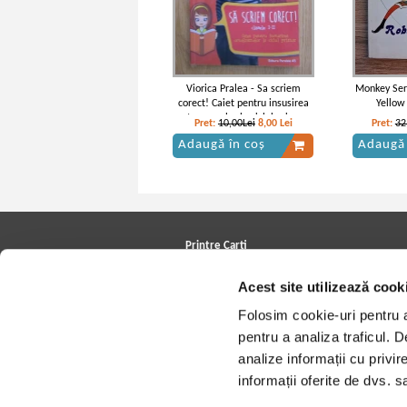
Viorica Pralea - Sa scriem
Monkey Seri
corect! Caiet pentru insusirea
Yellow
ortogramelor la ciclul primar,
Pret:
10,00Lei
8,00
Lei
Pret:
32
clasele I-II
Adaugă în coș
Adaugă 
Edmondo de Amicis - Cuore
Edmondo 
Printre Carti
Carți la reducere
Acest site utilizează cook
Arhivă carți
Autori
Folosim cookie-uri pentru a 
Edituri
Colecții
pentru a analiza traficul. 
Cele mai căutate cărți
analize informații cu privir
Blog Printre Carti
Cărţi sub 5 lei
informații oferite de dvs. sa
Cărţi sub 8 lei
Cărţi sub 10 lei