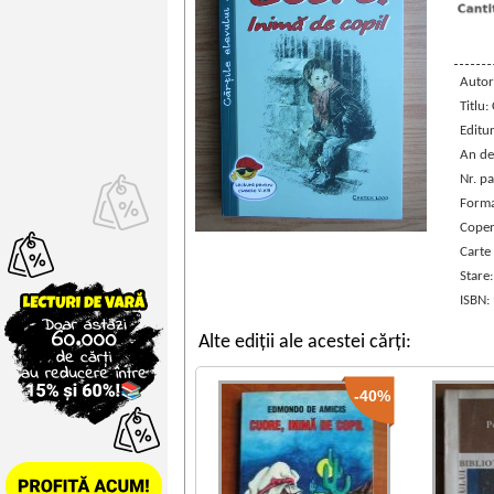
Autor
Titlu:
Editu
An de
Nr. pa
Forma
Coper
Carte
Stare
ISBN:
Alte ediții ale acestei cărți:
-40%