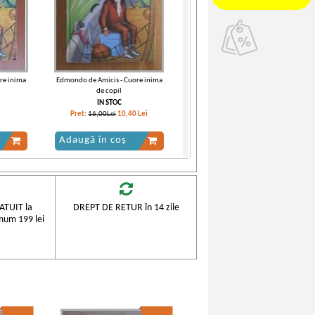
re inima
Edmondo de Amicis - Cuore inima
de copil
IN STOC
Pret:
16,00Lei
10,40
Lei
Adaugă în coș
-30%
TUIT la
DREPT DE RETUR în 14 zile
mum 199 lei