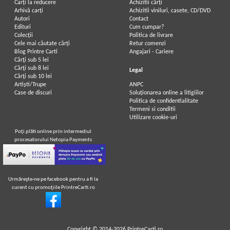
Carți la reducere
Achizitii cărți
Arhivă carți
Achizitii viniluri, casete, CD/DVD
Autori
Contact
Edituri
Cum cumpar?
Colecții
Politica de livrare
Cele mai căutate cărți
Retur comenzi
Blog Printre Carti
Angajari - Cariere
Cărţi sub 5 lei
Cărţi sub 8 lei
Legal
Cărţi sub 10 lei
Artiști/Trupe
ANPC
Case de discuri
Soluționarea online a litigiilor
Politica de confidentialitate
Termeni si conditii
Utilizare cookie-uri
Poţi plăti online prin intermediul
procesatorului Netopia Payments
Urmăreşte-ne pe facebook pentru a fi la
curent cu promoţiile PrintreCarti.ro
Copyright © 2014-2026
PrintreCarti.ro