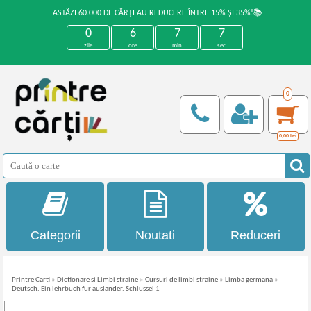
ASTĂZI 60.000 DE CĂRȚI AU REDUCERE ÎNTRE 15% ȘI 35%!📚
0
6
7
7
zile
ore
min
sec
0
0,00
Lei
Categorii
Noutati
Reduceri
Printre Carti
»
Dictionare si Limbi straine
»
Cursuri de limbi straine
»
Limba germana
»
Deutsch. Ein lehrbuch fur auslander. Schlussel 1