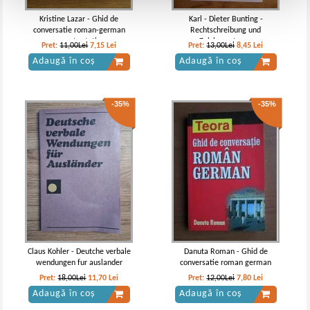
Kristine Lazar - Ghid de
Karl - Dieter Bunting -
conversatie roman-german
Rechtschreibung und
pentru toti
Zeichensetzung
Pret:
11,00Lei
7,15
Lei
Pret:
13,00Lei
8,45
Lei
Adaugă în coș
Adaugă în coș
-35%
-35%
Claus Kohler - Deutche verbale
Danuta Roman - Ghid de
wendungen fur auslander
conversatie roman german
Pret:
18,00Lei
11,70
Lei
Pret:
12,00Lei
7,80
Lei
Adaugă în coș
Adaugă în coș