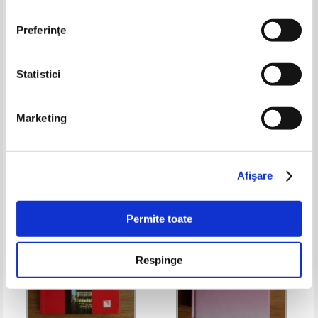
Preferinţe
Statistici
Viorel Cornescu -
Basilius Abager - Limba
Wirtschaftslehre. Lehrbuch fur
germana, manual pentru clasa a
Marketing
die X und XI klasse
IX-a
Pret:
19,00Lei
12,35
Lei
Pret:
13,00Lei
9,10
Lei
Adaugă în coș
Adaugă în coș
Afişare
-35%
-35%
Permite toate
Respinge