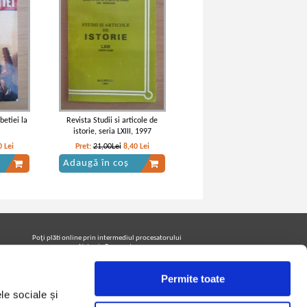
betiei la
Revista Studii si articole de
istorie, seria LXIII, 1997
0
Lei
Pret:
21,00Lei
8,40
Lei
Adaugă în coș
Poţi plăti online prin intermediul procesatorului
Netopia Payments
Permite toate
le sociale și
Urmăreşte-ne pe facebook pentru a fi la curent cu
promoţiile PrintreCarti.ro