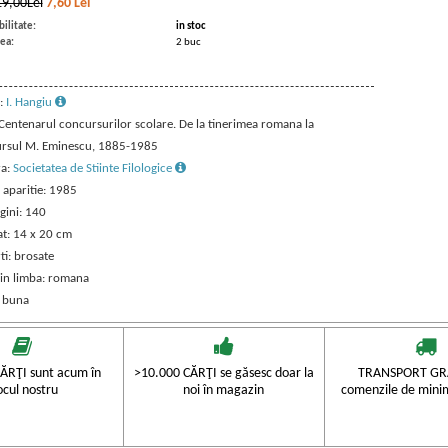
19,00Lei
7,60
Lei
ilitate:
in stoc
ea:
2 buc
:
I. Hangiu
 Centenarul concursurilor scolare. De la tinerimea romana la
rsul M. Eminescu, 1885-1985
ra:
Societatea de Stiinte Filologice
 aparitie: 1985
gini: 140
t: 14 x 20 cm
ti: brosate
 in limba: romana
: buna
ĂRŢI sunt acum în
>10.000 CĂRŢI se găsesc doar la
TRANSPORT GRA
ocul nostru
noi în magazin
comenzile de mini