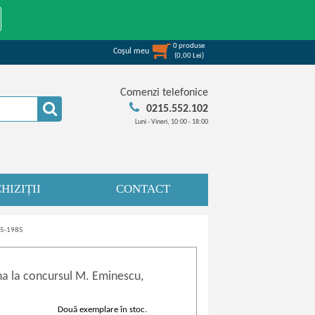
0
produse
Coşul meu
(
0,00
Lei
)
Comenzi telefonice
0215.552.102
Luni - Vineri, 10:00 - 18:00
HIZIȚII
CONTACT
885-1985
na la concursul M. Eminescu,
Două exemplare în stoc.