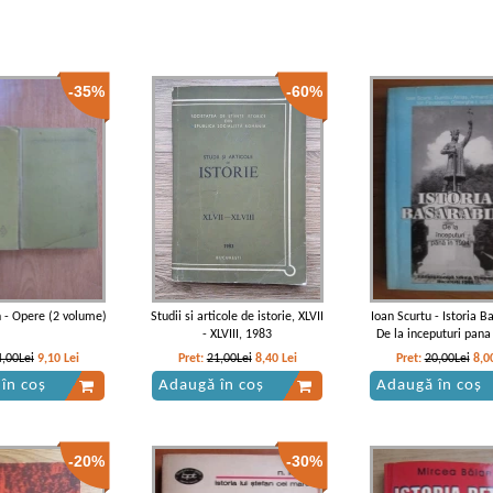
-35%
-60%
 - Opere (2 volume)
Studii si articole de istorie, XLVII
Ioan Scurtu - Istoria B
- XLVIII, 1983
De la inceputuri pana
4,00Lei
9,10
Lei
Pret:
21,00Lei
8,40
Lei
Pret:
20,00Lei
8,0
în coș
Adaugă în coș
Adaugă în coș
-20%
-30%