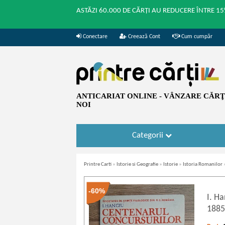
ASTĂZI 60.000 DE CĂRȚI AU REDUCERE ÎNTRE 15
Conectare
Creează Cont
Cum cumpăr
ANTICARIAT ONLINE - VÂNZARE CĂRŢI
NOI
Categorii
Printre Carti
»
Istorie si Geografie
»
Istorie
»
Istoria Romanilor
-60%
I. H
1885