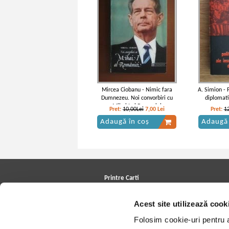
Mircea Ciobanu - Nimic fara
A. Simion - P
Dumnezeu. Noi convorbiri cu
diplomati
Mihai I al Romaniei
romane 
Pret:
10,00Lei
7,00
Lei
Pret:
1
Adaugă în coș
Adaugă 
Printre Carti
Carți la reducere
Arhivă carți
Acest site utilizează cook
Autori
Edituri
Folosim cookie-uri pentru a 
Colecții