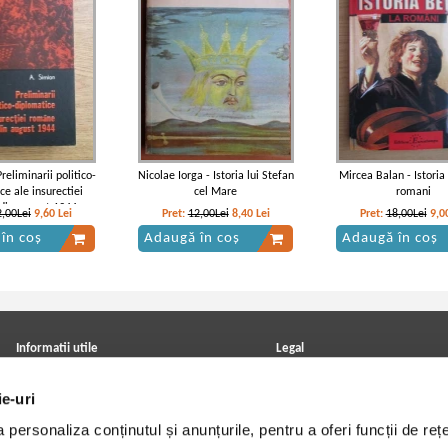
reliminarii politico-
Nicolae Iorga - Istoria lui Stefan
Mircea Balan - Istoria 
ce ale insurectiei
cel Mare
romani
din august 1944
2,00Lei
9,60
Lei
Pret:
12,00Lei
8,40
Lei
Pret:
18,00Lei
9,0
în coș
Adaugă în coș
Adaugă în coș
Informatii utile
Legal
ANPC
Achizitii cărți
Achizitii viniluri, casete, CD/DVD
Soluționarea online a litigiilor
ie-uri
Contact
Politica de confidentialitate
Cum cumpar?
Termeni si conditii
personaliza conținutul și anunțurile, pentru a oferi funcții de rețe
Politica de livrare
Utilizare cookie-uri