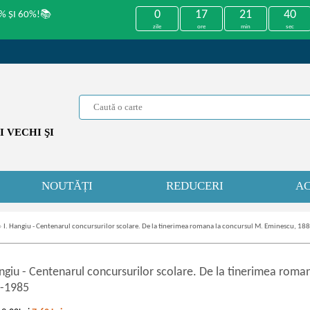
0
17
21
40
% ȘI 60%!📚
zile
ore
min
sec
 VECHI ŞI
NOUTĂȚI
REDUCERI
AC
»
I. Hangiu - Centenarul concursurilor scolare. De la tinerimea romana la concursul M. Eminescu, 1
angiu
-
Centenarul concursurilor scolare. De la tinerimea roma
-1985