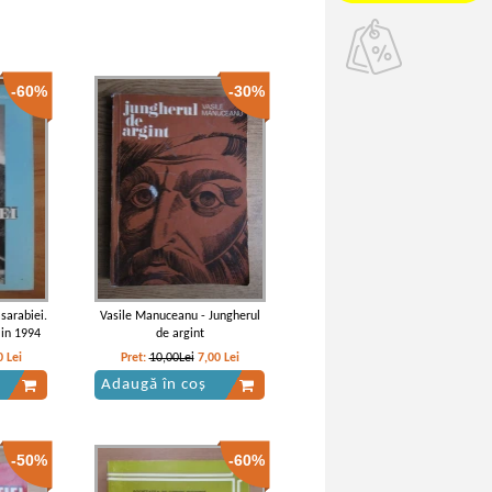
-60%
-30%
asarabiei.
Vasile Manuceanu - Jungherul
 in 1994
de argint
0
Lei
Pret:
10,00Lei
7,00
Lei
Adaugă în coș
-50%
-60%