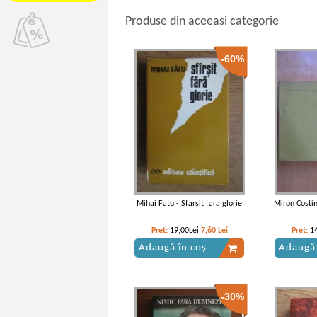
Produse din aceeasi categorie
-60%
Mihai Fatu - Sfarsit fara glorie
Miron Costin
Pret:
19,00Lei
7,60
Lei
Pret:
1
Adaugă în coș
Adaugă 
-30%