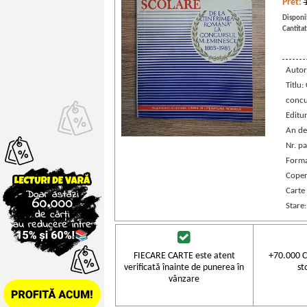
Pret:
Disponib
Cantitat
Autor
Titlu:
concu
Editu
An de
Nr. pa
Forma
Coper
Carte
Stare
FIECARE CARTE este atent
+70.000 C
verificată înainte de punerea în
st
vânzare