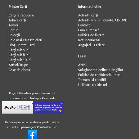
Printre Carti
Informatii utile
Carți la reducere
Achizitii cărți
Arhivă carți
Achizitii viniluri, casete, CD/DVD
Autori
Contact
Edituri
Cum cumpar?
Colecții
Politica de livrare
Cele mai căutate cărți
Retur comenzi
Blog Printre Carti
Angajari - Cariere
Cărţi sub 5 lei
Cărţi sub 8 lei
Legal
Cărţi sub 10 lei
Artiști/Trupe
ANPC
Case de discuri
Soluționarea online a litigiilor
Politica de confidentialitate
Termeni si conditii
Utilizare cookie-uri
Poţi plăti online prin intermediul
procesatorului Netopia Payments
Urmăreşte-ne pe facebook pentru a fi la
curent cu promoţiile PrintreCarti.ro