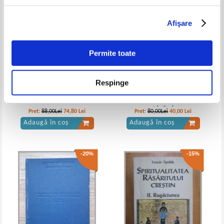
Afişare
Nicolae Steinhardt - Daruind vei
Nicolae Steinhardt - Daruind vei
dobandi
dobandi
Permite toate
Respinge
Arhimandrit Ionichie Balan -
Biblia sau Sfanta Scriptura a
Patericul romanesc
Vechiului si Noului Testament cu
trimiteri
Pret:
88,00Lei
74,80
Lei
Pret:
80,00Lei
40,00
Lei
Adaugă în coș
Adaugă în coș
-20%
-15%
Nicolae Steinhardt - Daruind vei
dobandi