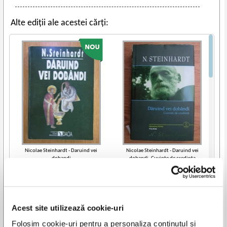
Alte ediții ale acestei cărți:
Nicolae Steinhardt - Daruind vei
Nicolae Steinhardt - Daruind vei
dobandi
dobandi. Cuvinte de credinta
IN STOC
IN STOC
Pret:
26,00
Lei
Pret:
60,00
Lei
Adaugă în coș
Adaugă în coș
Acest site utilizează cookie-uri
Vezi toate edițiile »
Folosim cookie-uri pentru a personaliza conținutul și