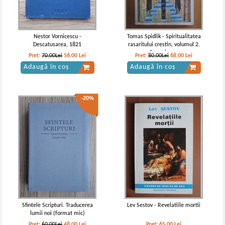
Nestor Vornicescu -
Tomas Spidlik - Spiritualitatea
Descatusarea, 1821
rasaritului crestin, volumul 2.
Rugaciunea
Pret:
70,00Lei
56,00
Lei
Pret:
80,00Lei
68,00
Lei
Adaugă în coș
Adaugă în coș
-20%
Sfintele Scripturi. Traducerea
Lev Sestov - Revelatiile mortii
lumii noi (format mic)
Pret:
60,00Lei
48,00
Lei
Pret:
65,00
Lei