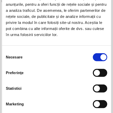
anunțurile, pentru a oferi funcții de rețele sociale și pentru
Produse din aceeasi categorie
a analiza traficul. De asemenea, le oferim partenerilor de
rețele sociale, de publicitate și de analize informații cu
-35%
-15%
privire la modul în care folosiți site-ul nostru. Aceștia le
pot combina cu alte informații oferite de dvs. sau culese
în urma folosirii serviciilor lor.
Nicolae Steinhardt - Opera
Nicolae Steinhardt - Opera integrala
integrala. Jurnalul fericirii. Daruind
2: Daruind vei dobandi
Selecția
vei dobandi (2 volume)
Necesare
consimțământului
Preferinţe
Biblia sau Sfinta Scriptura a
Annales universitatis valachiae.
Vechiului si Noului Testament
Facultatea de teologie
(1994)
Pret:
90,00Lei
58,50
Lei
Pret:
105,00Lei
89,25
Lei
Statistici
Adaugă în coș
Adaugă în coș
Marketing
-15%
-50%