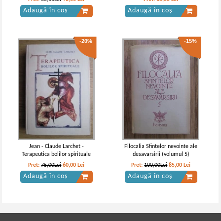
Adaugă în coș
Adaugă în coș
-20%
-15%
Jean - Claude Larchet -
Filocalia Sfintelor nevointe ale
Terapeutica bolilor spirituale
desavarsirii (volumul 5)
Pret:
75,00Lei
60,00
Lei
Pret:
100,00Lei
85,00
Lei
Adaugă în coș
Adaugă în coș