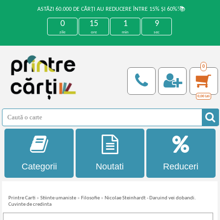
ASTĂZI 60.000 DE CĂRȚI AU REDUCERE ÎNTRE 15% ȘI 60%!📚
0
15
1
9
zile
ore
min
sec
0
0,00
Lei
Categorii
Noutati
Reduceri
Printre Carti
»
Stiinte umaniste
»
Filosofie
»
Nicolae Steinhardt - Daruind vei dobandi.
Cuvinte de credinta