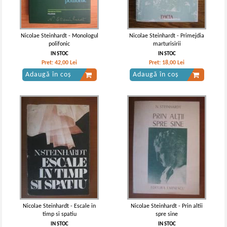
Nicolae Steinhardt - Monologul
Nicolae Steinhardt - Primejdia
polifonic
marturisirii
IN STOC
IN STOC
Pret:
42,00
Lei
Pret:
18,00
Lei
Adaugă în coș
Adaugă în coș
Nicolae Steinhardt - Escale in
Nicolae Steinhardt - Prin altii
timp si spatiu
spre sine
IN STOC
IN STOC