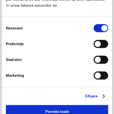
exuberantei si patetismului
Pret:
12,00
Lei
Pret:
28,00
Lei
în urma folosirii serviciilor lor.
Adaugă în coș
Adaugă în coș
Selecția
Necesare
consimțământului
Preferinţe
Statistici
Marketing
Nicolae Steinhardt - Drumul
Nicolae Steinhardt - Escale in
catre Isihie
timp si spatiu
IN STOC
IN STOC
Pret:
40,00
Lei
Pret:
60,00
Lei
Adaugă în coș
Adaugă în coș
Afişare
Permite toate