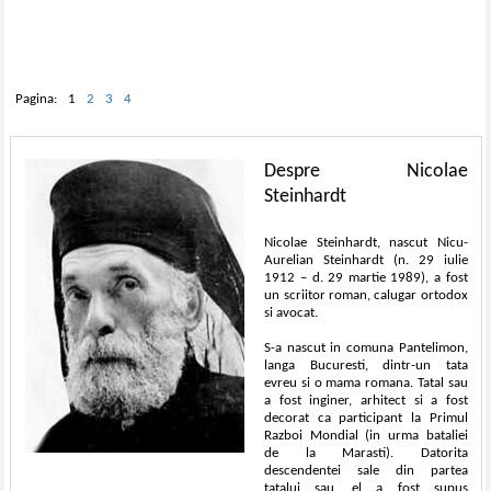
Pagina:
1
2
3
4
Despre Nicolae
Steinhardt
Nicolae Steinhardt, nascut Nicu-
Aurelian Steinhardt (n. 29 iulie
1912 – d. 29 martie 1989), a fost
un scriitor roman, calugar ortodox
si avocat.
S-a nascut in comuna Pantelimon,
langa Bucuresti, dintr-un tata
evreu si o mama romana. Tatal sau
a fost inginer, arhitect si a fost
decorat ca participant la Primul
Razboi Mondial (in urma bataliei
de la Marasti). Datorita
descendentei sale din partea
tatalui sau, el a fost supus