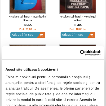
Nicolae Steinhardt - Incertitudini
Nicolae Steinhardt - Monologul
literare
polifonic
IN STOC
IN STOC
Pret:
23,00
Lei
Pret:
18,00
Lei
Adaugă în coș
Adaugă în coș
Acest site utilizează cookie-uri
Folosim cookie-uri pentru a personaliza conținutul și
anunțurile, pentru a oferi funcții de rețele sociale și pentru
a analiza traficul. De asemenea, le oferim partenerilor de
rețele sociale, de publicitate și de analize informații cu
Nicolae Steinhardt - Geo Bogza
Nicolae Steinhardt in dialog cu
privire la modul în care folosiți site-ul nostru. Aceștia le
un poet al efectelor, exaltarii,
Ioan Pintea. Primejdia
grandiosului, solemnitatii,
marturisirii
pot combina cu alte informații oferite de dvs. sau culese
IN STOC
IN STOC