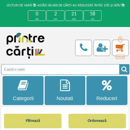
LECTURI DE VARĂ 📚 ASTĂZI 60.000 DE CĂRȚI AU REDUCERE ÎNTRE 15% ȘI 60%!📚
0
2
21
57
zile
ore
min
sec
0
0,00
Lei
Categorii
Noutati
Reduceri
Filtrează
Ordonează