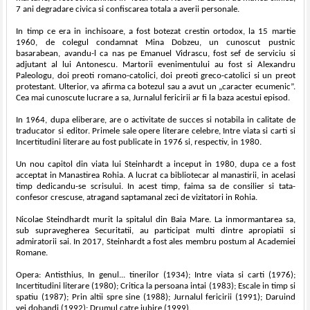
7 ani degradare civica si confiscarea totala a averii personale.
In timp ce era in inchisoare, a fost botezat crestin ortodox, la 15 martie
1960, de colegul condamnat Mina Dobzeu, un cunoscut pustnic
basarabean, avandu-l ca nas pe Emanuel Vidrascu, fost sef de serviciu si
adjutant al lui Antonescu. Martorii evenimentului au fost si Alexandru
Paleologu, doi preoti romano-catolici, doi preoti greco-catolici si un preot
protestant. Ulterior, va afirma ca botezul sau a avut un „caracter ecumenic”.
Cea mai cunoscute lucrare a sa, Jurnalul fericirii ar fi la baza acestui episod.
In 1964, dupa eliberare, are o activitate de succes si notabila in calitate de
traducator si editor. Primele sale opere literare celebre, Intre viata si carti si
Incertitudini literare au fost publicate in 1976 si, respectiv, in 1980.
Un nou capitol din viata lui Steinhardt a inceput in 1980, dupa ce a fost
acceptat in Manastirea Rohia. A lucrat ca bibliotecar al manastirii, in acelasi
timp dedicandu-se scrisului. In acest timp, faima sa de consilier si tata-
confesor crescuse, atragand saptamanal zeci de vizitatori in Rohia.
Nicolae Steindhardt murit la spitalul din Baia Mare. La inmormantarea sa,
sub supravegherea Securitatii, au participat multi dintre apropiatii si
admiratorii sai. In 2017, Steinhardt a fost ales membru postum al Academiei
Romane.
Opera: Antisthius, In genul... tinerilor (1934); Intre viata si carti (1976);
Incertitudini literare (1980); Critica la persoana intai (1983); Escale in timp si
spatiu (1987); Prin altii spre sine (1988); Jurnalul fericirii (1991); Daruind
vei dobandi (1992); Drumul catre iubire (1999).