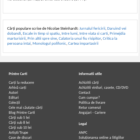
Cărți populare scrise de Nicolae Steinhardt:
Jurnalul fericirii
,
Daruind vei
dobandi
,
Escale in timp si spatiu
,
Intre lumi
,
Intre viata si carti
,
Primejdia
marturisirii
,
Prin altii spre sine
,
Calatoria unui fiu risipitor
,
Critica la
persoana intai
,
Monologul polifonic
,
Cartea impartasirii
Printre Carti
Informatii utile
Carți la reducere
Achizitii cărți
Arhivă carți
Achizitii viniluri, casete, CD/DVD
Autori
Contact
Edituri
Cum cumpar?
Colecții
Politica de livrare
Cele mai căutate cărți
Retur comenzi
Blog Printre Carti
Angajari - Cariere
Cărţi sub 5 lei
Cărţi sub 8 lei
Legal
Cărţi sub 10 lei
Artiști/Trupe
ANPC
Case de discuri
Soluționarea online a litigiilor