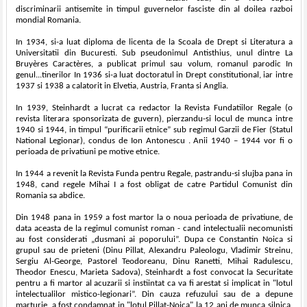
discriminarii antisemite in timpul guvernelor fasciste din al doilea razboi
mondial Romania.
In 1934, si-a luat diploma de licenta de la Scoala de Drept si Literatura a
Universitatii din Bucuresti. Sub pseudonimul Antisthius, unul dintre La
Bruyères Caractères, a publicat primul sau volum, romanul parodic In
genul...tinerilor In 1936 si-a luat doctoratul in Drept constitutional, iar intre
1937 si 1938 a calatorit in Elvetia, Austria, Franta si Anglia.
In 1939, Steinhardt a lucrat ca redactor la Revista Fundatiilor Regale (o
revista literara sponsorizata de guvern), pierzandu-si locul de munca intre
1940 si 1944, in timpul “purificarii etnice” sub regimul Garzii de Fier (Statul
National Legionar), condus de Ion Antonescu . Anii 1940 – 1944 vor fi o
perioada de privatiuni pe motive etnice.
In 1944 a revenit la Revista Funda pentru Regale, pastrandu-si slujba pana in
1948, cand regele Mihai I a fost obligat de catre Partidul Comunist din
Romania sa abdice.
Din 1948 pana in 1959 a fost martor la o noua perioada de privatiune, de
data aceasta de la regimul comunist roman - cand intelectualii necomunisti
au fost considerati „dusmani ai poporului”. Dupa ce Constantin Noica si
grupul sau de prieteni (Dinu Pillat, Alexandru Paleologu, Vladimir Streinu,
Sergiu Al-George, Pastorel Teodoreanu, Dinu Ranetti, Mihai Radulescu,
Theodor Enescu, Marieta Sadova), Steinhardt a fost convocat la Securitate
pentru a fi martor al acuzarii si instiintat ca va fi arestat si implicat in "lotul
intelectualilor mistico-legionari”. Din cauza refuzului sau de a depune
marturie, a fost condamnat in "lotul Pillat-Noica" la 12 ani de munca silnica,