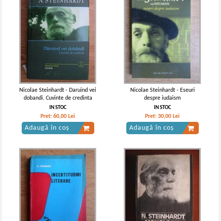
Nicolae Steinhardt - Daruind vei
Nicolae Steinhardt - Eseuri
dobandi. Cuvinte de credinta
despre iudaism
IN STOC
IN STOC
Pret:
60,00
Lei
Pret:
30,00
Lei
Adaugă în coș
Adaugă în coș