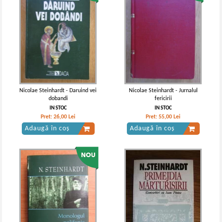
Nicolae Steinhardt - Daruind vei
Nicolae Steinhardt - Jurnalul
dobandi
fericirii
IN STOC
IN STOC
Pret:
26,00
Lei
Pret:
55,00
Lei
Adaugă în coș
Adaugă în coș