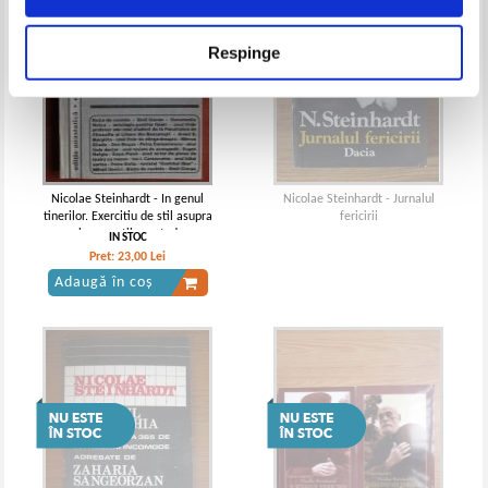
Respinge
Nicolae Steinhardt - In genul
Nicolae Steinhardt - Jurnalul
tinerilor. Exercitiu de stil asupra
fericirii
unei generatii neortodoxe
IN STOC
Pret:
23,00
Lei
Adaugă în coș