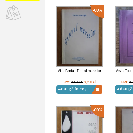
-60%
Vilia Banta - Timpul mareelor
Vasile Tode
Pret:
23,00Lei
9,20
Lei
Pret:
27
Adaugă în coș
Adaugă 
-60%