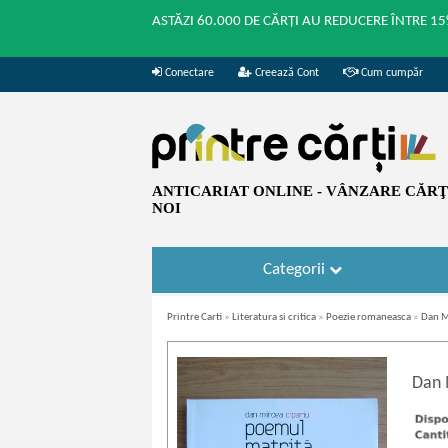
ASTĂZI 60.000 DE CĂRȚI AU REDUCERE ÎNTRE 15
Conectare
Creează Cont
Cum cumpăr
ANTICARIAT ONLINE - VÂNZARE CĂRŢI
NOI
Categorii
Printre Carti
»
Literatura si critica
»
Poezie romaneasca
»
Dan M
Dan 