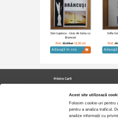
Dan Lupescu - Ceas de taina cu
Sofia Ge
Brancusi
Pret:
30,00Lei
12,00
Lei
Pret:
26
Adaugă în coș
Adaugă 
Printre Carti
Carți la reducere
Arhivă carți
Acest site utilizează cook
Autori
Edituri
Folosim cookie-uri pentru a 
Colecții
Cele mai căutate cărți
pentru a analiza traficul. 
Blog Printre Carti
analize informații cu privir
Cărţi sub 5 lei