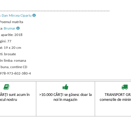
:
Dan Mircea Cipariu
 Poemul matrita
ra:
Brumar
 aparitie: 2018
gini: 77
t: 19 x 20 cm
ti: brosate
 in limba: romana
: buna, contine CD
 978-973-602-380-4
ĂRŢI sunt acum în
>10.000 CĂRŢI se găsesc doar la
TRANSPORT GRA
ocul nostru
noi în magazin
comenzile de mini