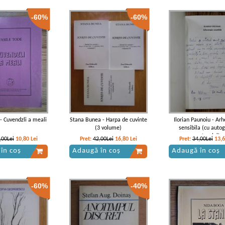
-60%
-60%
 - Cuvendzli a meali
Stana Bunea - Harpa de cuvinte
Ilorian Paunoiu - Arh
(3 volume)
sensibila (cu autog
autorului)
,00Lei
10,80
Lei
Pret:
42,00Lei
16,80
Lei
Pret:
34,00Lei
13,
în coș
Adaugă în coș
Adaugă în coș
-60%
-40%