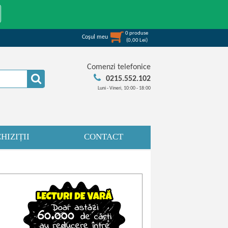
0
produse
Coşul meu
(
0,00
Lei
)
Comenzi telefonice
0215.552.102
Luni - Vineri, 10:00 - 18:00
HIZIȚII
CONTACT