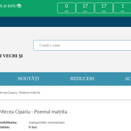
0
17
17
0
% ȘI 60%!📚
zile
ore
min
sec
 VECHI ŞI
NOUTĂȚI
REDUCERI
AC
ircea Cipariu - Poemul matrita
Mircea Cipariu
-
Poemul matrita