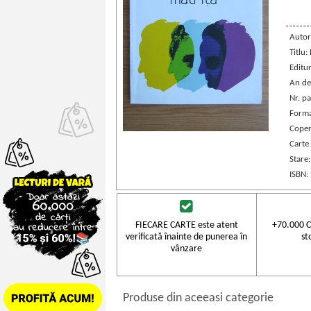
Autor
Titlu:
Editu
An de
Nr. pa
Forma
Coper
Carte
Stare
ISBN:
FIECARE CARTE este atent
+70.000 C
verificată înainte de punerea în
st
vânzare
Produse din aceeasi categorie