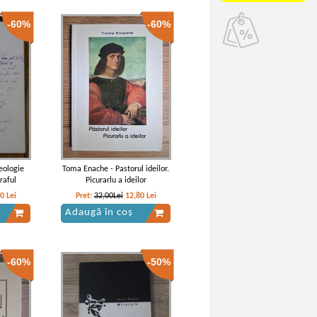
-60%
-60%
eologie
Toma Enache - Pastorul ideilor.
raful
Picurarlu a ideilor
60
Lei
Pret:
32,00Lei
12,80
Lei
Adaugă în coș
-60%
-50%