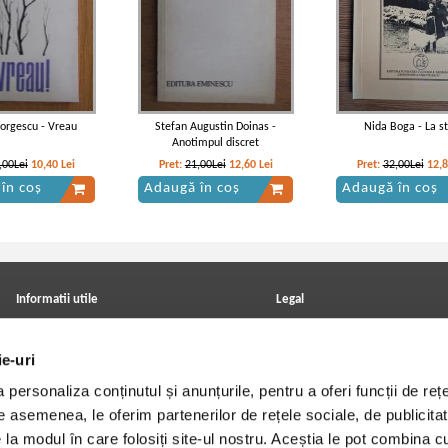
orgescu - Vreau
Stefan Augustin Doinas -
Nida Boga - La s
Anotimpul discret
,00Lei
10,40
Lei
Pret:
21,00Lei
12,60
Lei
Pret:
32,00Lei
12,
în coș
Adaugă în coș
Adaugă în coș
Informatii utile
Legal
ANPC
Achizitii cărți
Achizitii viniluri, casete, CD/DVD
Soluționarea online a litigiilor
ie-uri
Contact
Politica de confidentialitate
Cum cumpar?
Termeni si conditii
personaliza conținutul și anunțurile, pentru a oferi funcții de rețe
Politica de livrare
Utilizare cookie-uri
Retur comenzi
De asemenea, le oferim partenerilor de rețele sociale, de publicitat
Angajari - Cariere
e la modul în care folosiți site-ul nostru. Aceștia le pot combina c