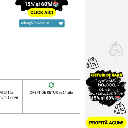
Adaugă în wishlist
TUIT la
DREPT DE RETUR în 14 zile
mum 199 lei