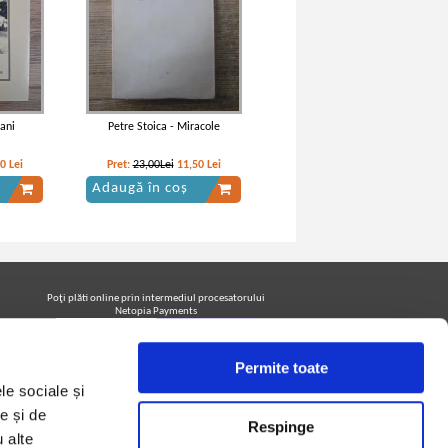
tani
Petre Stoica - Miracole
80
Lei
Pret:
23,00Lei
11,50
Lei
Adaugă în coș
Poţi plăti online prin intermediul procesatorului
Netopia Payments
Permite toate
Urmăreşte-ne pe facebook pentru a fi la curent cu
le sociale și
promoţiile PrintreCarti.ro
e și de
Respinge
u alte