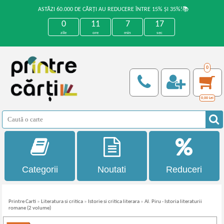
ASTĂZI 60.000 DE CĂRȚI AU REDUCERE ÎNTRE 15% ȘI 35%!📚
0
11
7
17
zile
ore
min
sec
0
0,00
Lei
Categorii
Noutati
Reduceri
Printre Carti
»
Literatura si critica
»
Istorie si critica literara
»
Al. Piru - Istoria literaturii
romane (2 volume)