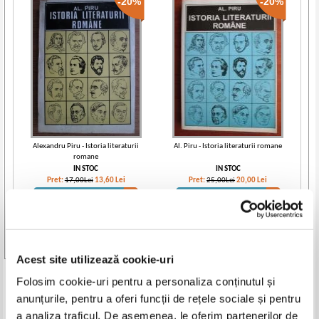
-20%
-20%
Alexandru Piru - Istoria literaturii
Al. Piru - Istoria literaturii romane
romane
IN STOC
IN STOC
Pret:
17,00Lei
13,60
Lei
Pret:
25,00Lei
20,00
Lei
Adaugă în coș
Adaugă în coș
-35%
-35%
Vezi toate edițiile »
Acest site utilizează cookie-uri
Produse din aceeasi categorie
Folosim cookie-uri pentru a personaliza conținutul și
anunțurile, pentru a oferi funcții de rețele sociale și pentru
-35%
a analiza traficul. De asemenea, le oferim partenerilor de