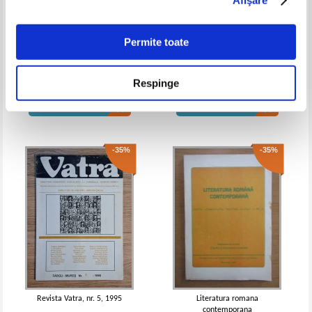
romane
Permite toate
Ion Coteanu - Gramatica de
Nicolae Balota - Opera lui Tudor
baza a limbii romane
Arghezi
Respinge
Pret:
15,00Lei
12,00
Lei
Pret:
19,00Lei
15,20
Lei
Adaugă în coș
Adaugă în coș
-35%
-35%
Revista Vatra, nr. 5, 1995
Literatura romana
contemporana