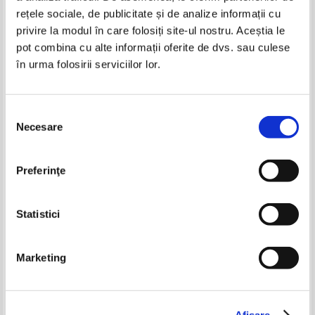
rețele sociale, de publicitate și de analize informații cu
privire la modul în care folosiți site-ul nostru. Aceștia le
pot combina cu alte informații oferite de dvs. sau culese
în urma folosirii serviciilor lor.
Al. Piru - Istoria literaturii romane
Alexandru Piru - Istoria literaturii
(2 volume)
romane (volumul 1)
IN STOC
IN STOC
Pret:
28,00Lei
18,20
Lei
Pret:
13,00Lei
8,45
Lei
Selecția
Adaugă în coș
Adaugă în coș
Necesare
consimțământului
Ion Simut - Europenitatea
G. Calinescu - Istoria literaturii
romanului romanesc
romane. Compediu
contemporan
Preferinţe
Pret:
20,00Lei
13,00
Lei
Pret:
12,00
Lei
Adaugă în coș
Adaugă în coș
Statistici
-20%
-20%
Marketing
Alexandru Piru - Istoria literaturii
Afişare