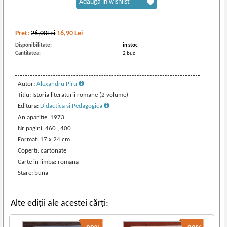
Adaugă în wishlist
Pret:
26,00Lei
16,90
Lei
Disponibilitate:
in stoc
Cantitatea:
2 buc
Autor:
Alexandru Piru
Titlu: Istoria literaturii romane (2 volume)
Editura:
Didactica si Pedagogica
An aparitie: 1973
Nr pagini: 460 ; 400
Format: 17 x 24 cm
Coperti: cartonate
Carte in limba: romana
Stare: buna
Alte ediții ale acestei cărți: