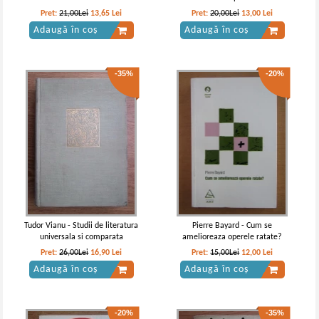
Pret:
21,00Lei
13,65
Lei
Pret:
20,00Lei
13,00
Lei
Adaugă în coș
Adaugă în coș
-35%
-20%
Tudor Vianu - Studii de literatura
Pierre Bayard - Cum se
universala si comparata
amelioreaza operele ratate?
Pret:
26,00Lei
16,90
Lei
Pret:
15,00Lei
12,00
Lei
Adaugă în coș
Adaugă în coș
-20%
-35%