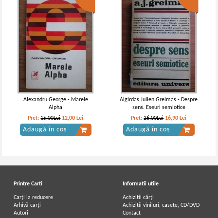
Alexandru George - Marele
Algirdas Julien Greimas - Despre
Alpha
sens. Eseuri semiotice
Pret:
15,00Lei
12,00
Lei
Pret:
26,00Lei
16,90
Lei
Adaugă în coș
Adaugă în coș
Printre Carti
Informatii utile
Carți la reducere
Achizitii cărți
Arhivă carți
Achizitii viniluri, casete, CD/DVD
Autori
Contact