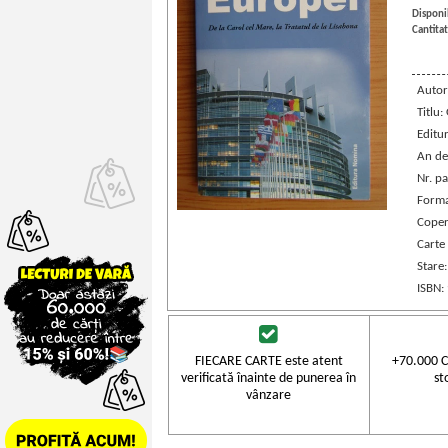
Disponib
Cantitat
Autor
Titlu:
Editu
An de
Nr. pa
Forma
Coper
Carte
Stare
ISBN:
FIECARE CARTE este atent
+70.000 C
verificată înainte de punerea în
st
vânzare