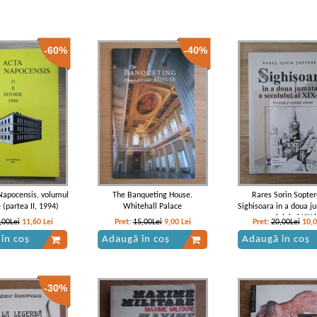
-60%
-40%
Napocensis, volumul
The Banqueting House.
Rares Sorin Sopter
e (partea II, 1994)
Whitehall Palace
Sighisoara in a doua j
secolului al XIX 
,00Lei
11,60
Lei
Pret:
15,00Lei
9,00
Lei
Pret:
20,00Lei
10,
în coș
Adaugă în coș
Adaugă în coș
-30%