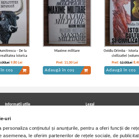
Dumitrescu - De la
Maxime militare
Ovidiu Drimba - Istoria c
realitatea istorica
civilizatiei (volum
4,00Lei
9,80
Lei
Pret:
11,00
Lei
Pret:
12,00Lei
8,4
în coș
Adaugă în coș
Adaugă în coș
Informatii utile
Legal
ANPC
Achizitii cărți
ie-uri
Achizitii viniluri, casete, CD/DVD
Soluționarea online a litigiilor
Contact
Politica de confidentialitate
personaliza conținutul și anunțurile, pentru a oferi funcții de rețe
Cum cumpar?
Termeni si conditii
Politica de livrare
Utilizare cookie-uri
De asemenea, le oferim partenerilor de rețele sociale, de publicitat
Retur comenzi