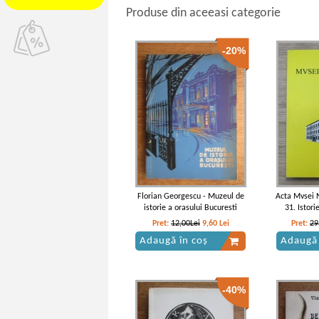
Produse din aceeasi categorie
-20%
Florian Georgescu - Muzeul de
Acta Mvsei 
istorie a orasului Bucuresti
31. Istori
Pret:
12,00Lei
9,60
Lei
Pret:
29
Adaugă în coș
Adaugă 
-40%