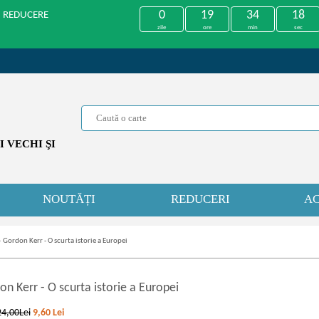
0
19
34
18
U REDUCERE
zile
ore
min
sec
 VECHI ŞI
NOUTĂȚI
REDUCERI
AC
»
Gordon Kerr - O scurta istorie a Europei
on Kerr
-
O scurta istorie a Europei
24,00Lei
9,60
Lei