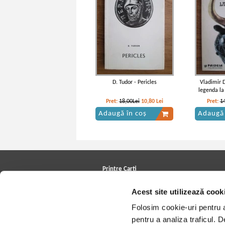
D. Tudor - Pericles
Vladimir 
legenda la 
Pret:
18,00Lei
10,80
Lei
Pret:
1
Adaugă în coș
Adaugă 
Printre Carti
Carți la reducere
Acest site utilizează cook
Arhivă carți
Autori
Folosim cookie-uri pentru a 
Edituri
Colecții
pentru a analiza traficul. 
Cele mai căutate cărți