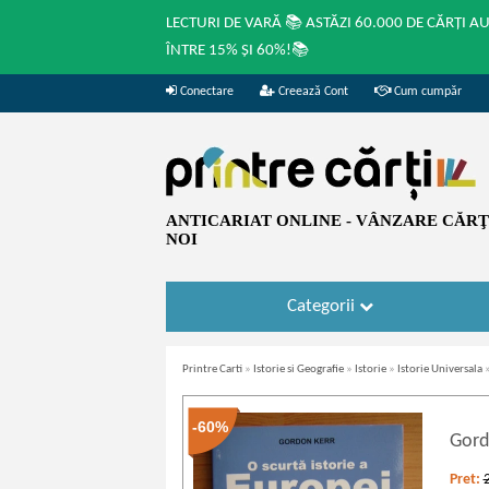
LECTURI DE VARĂ 📚 ASTĂZI 60.000 DE CĂRȚI A
ÎNTRE 15% ȘI 60%!📚
Conectare
Creează Cont
Cum cumpăr
ANTICARIAT ONLINE - VÂNZARE CĂRŢI
NOI
Categorii
Printre Carti
»
Istorie si Geografie
»
Istorie
»
Istorie Universala
-60%
Gord
Pret: