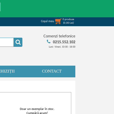
0
produse
Coşul meu
(
0,00
Lei
)
Comenzi telefonice
0215.552.102
Luni - Vineri, 10:00 - 18:00
HIZIȚII
CONTACT
Doar un exemplar în stoc.
Cumpără acum!