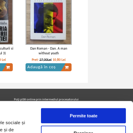
ulturii si
Dan Roman - Dan. A man
ul 3)
without youth
0
Lei
Pret:
27,00Lei
10,80
Lei
Adaugă în coș
Poţi plăti online prin intermediul procesatorului
Netopia Payments
Permite toate
le sociale și
Urmăreşte-ne pe facebook pentru a fi la curent cu
promoţiile PrintreCarti.ro
e și de