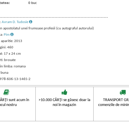
:
Avram D. Tudosie
 In apostolatul unei frumoase profesii (cu autograful autorului)
ra:
Pim
 aparitie: 2013
gini: 460
t: 17 x 24 cm
ti: brosate
 in limba: romana
: buna
 978-606-13-1465-2
ĂRŢI sunt acum în
>10.000 CĂRŢI se găsesc doar la
TRANSPORT GRA
ocul nostru
noi în magazin
comenzile de mini