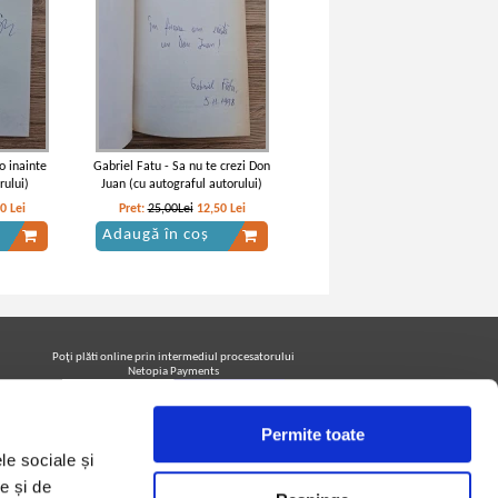
o inainte
Gabriel Fatu - Sa nu te crezi Don
rului)
Juan (cu autograful autorului)
80
Lei
Pret:
25,00Lei
12,50
Lei
Adaugă în coș
Poţi plăti online prin intermediul procesatorului
Netopia Payments
Permite toate
Urmăreşte-ne pe facebook pentru a fi la curent cu
le sociale și
promoţiile PrintreCarti.ro
e și de