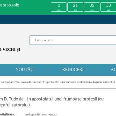
0
21
35
52
% ȘI 60%!📚
zile
ore
min
sec
 VECHI ŞI
NOUTĂȚI
REDUCERI
AC
i. Corespondenta
»
Avram D. Tudosie - In apostolatul unei frumoase profesii (cu autograful autorului)
m D. Tudosie
-
In apostolatul unei frumoase profesii (cu
raful autorului)