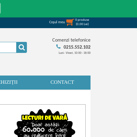
0
produse
Coşul meu
(
0,00
Lei
)
Comenzi telefonice
0215.552.102
Luni - Vineri, 10:00 - 18:00
HIZIȚII
CONTACT