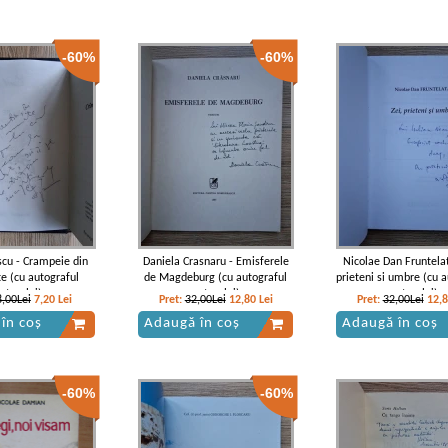
-60%
-60%
cu - Crampeie din
Daniela Crasnaru - Emisferele
Nicolae Dan Fruntelat
te (cu autograful
de Magdeburg (cu autograful
prieteni si umbre (cu a
utorului)
autorului)
autorului)
8,00Lei
7,20
Lei
Pret:
32,00Lei
12,80
Lei
Pret:
32,00Lei
12,
în coș
Adaugă în coș
Adaugă în coș
-60%
-60%