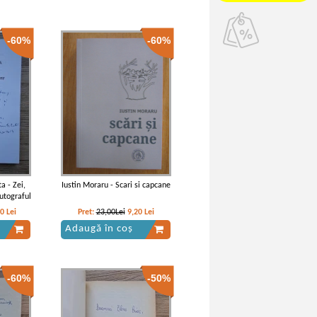
-60%
-60%
a - Zei,
Iustin Moraru - Scari si capcane
utograful
80
Lei
Pret:
23,00Lei
9,20
Lei
Adaugă în coș
-60%
-50%