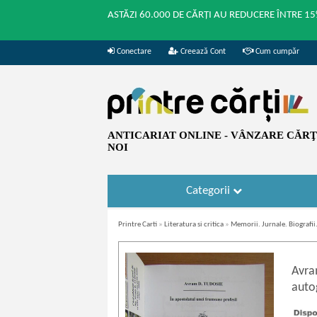
ASTĂZI 60.000 DE CĂRȚI AU REDUCERE ÎNTRE 15
Conectare
Creează Cont
Cum cumpăr
ANTICARIAT ONLINE - VÂNZARE CĂRŢI
NOI
Categorii
Printre Carti
»
Literatura si critica
»
Memorii. Jurnale. Biografi
Avra
autog