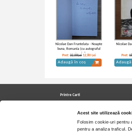
Nicolae Dan Fruntelata - Noapte
Nicolae Da
buna, Romania (cu autograful
autorului)
Pret:
32,00Lei
12,80
Lei
Pret:
1
Adaugă în coș
Adaugă 
Printre Carti
Carți la reducere
Arhivă carți
Acest site utilizează cook
Autori
Edituri
Folosim cookie-uri pentru a 
Colecții
Cele mai căutate cărți
pentru a analiza traficul. 