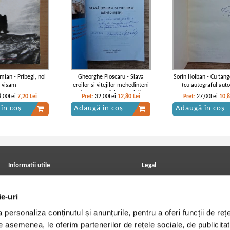
mian - Pribegi, noi
Gheorghe Ploscaru - Slava
Sorin Holban - Cu tang
visam
eroilor si vitejilor mehedinteni
(cu autograful auto
(cu autograful autorului)
8,00Lei
7,20
Lei
Pret:
32,00Lei
12,80
Lei
Pret:
27,00Lei
10,
în coș
Adaugă în coș
Adaugă în coș
Informatii utile
Legal
ANPC
Achizitii cărți
Achizitii viniluri, casete, CD/DVD
Soluționarea online a litigiilor
ie-uri
Contact
Politica de confidentialitate
Cum cumpar?
Termeni si conditii
personaliza conținutul și anunțurile, pentru a oferi funcții de rețe
Politica de livrare
Utilizare cookie-uri
Retur comenzi
De asemenea, le oferim partenerilor de rețele sociale, de publicitat