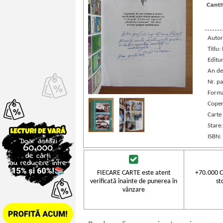
Autor
Titlu:
Editu
An de
Nr. pa
Forma
Coper
Carte
Stare
ISBN:
FIECARE CARTE este atent
+70.000 C
verificată înainte de punerea în
st
vânzare