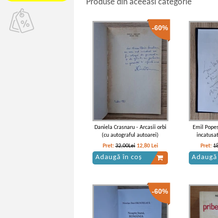
Produse din aceeasi categorie
-60%
Daniela Crasnaru - Arcasii orbi
Emil Popes
(cu autograful autoarei)
incatusa
a
Pret:
32,00Lei
12,80
Lei
Pret:
1
Adaugă în coș
Adaugă 
-60%