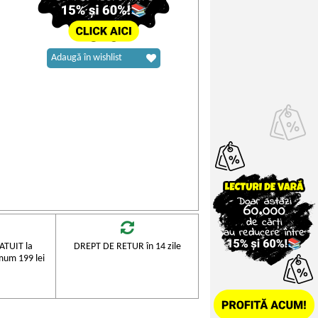
Adaugă în wishlist
TUIT la
DREPT DE RETUR în 14 zile
mum 199 lei