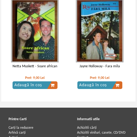
Netta Muskett - Soare african
Jayne Holloway - Fara mila
Pret:
9,00
Lei
Pret:
9,00
Lei
Adaugă în coș
Adaugă în coș
Printre Carti
Informatii utile
Carți la reducere
Achizitii cărți
Arhivă carți
Achizitii viniluri, casete, CD/DVD