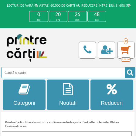
LECTURI DE VARĂ 📚 ASTĂZI 60.000 DE CĂRȚI AU REDUCERE ÎNTRE 15% ȘI 60%!📚
0
20
26
48
zile
ore
min
sec
0
0,00
Lei
Categorii
Noutati
Reduceri
Printre Carti
»
Literatura si critica
»
Romane de dragoste. Bestseller
»
Jennifer Blake -
Cavalerul de aur