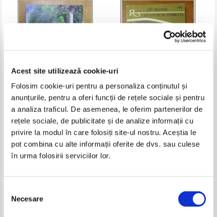
Acest site utilizează cookie-uri
Folosim cookie-uri pentru a personaliza conținutul și
anunțurile, pentru a oferi funcții de rețele sociale și pentru
Vanessa Riley - Contele, fata si
Jill Murray - Am nevoie de
a analiza traficul. De asemenea, le oferim partenerilor de
copilul
iubirea ta
rețele sociale, de publicitate și de analize informații cu
Pret:
10,00
Lei
Pret:
9,00
Lei
privire la modul în care folosiți site-ul nostru. Aceștia le
Adaugă în coș
Adaugă în coș
pot combina cu alte informații oferite de dvs. sau culese
în urma folosirii serviciilor lor.
-30%
Selecția
Necesare
consimțământului