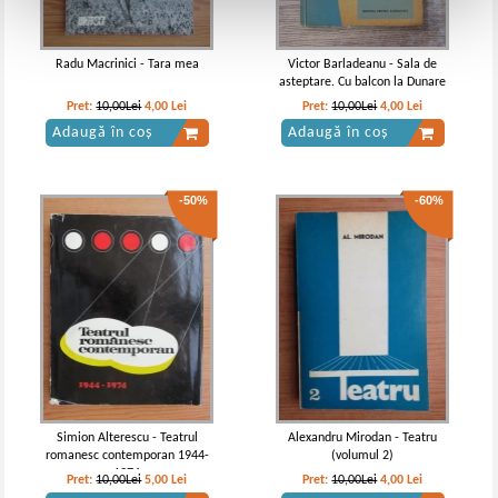
Radu Macrinici - Tara mea
Victor Barladeanu - Sala de
asteptare. Cu balcon la Dunare
Pret:
10,00Lei
4,00
Lei
Pret:
10,00Lei
4,00
Lei
Adaugă în coș
Adaugă în coș
-50%
-60%
Simion Alterescu - Teatrul
Alexandru Mirodan - Teatru
romanesc contemporan 1944-
(volumul 2)
1974
Pret:
10,00Lei
5,00
Lei
Pret:
10,00Lei
4,00
Lei