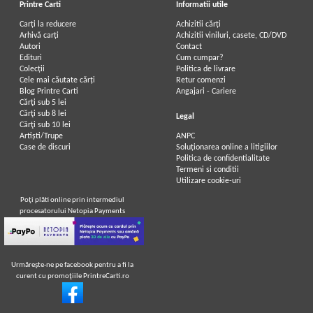
Printre Carti
Informatii utile
Carți la reducere
Achizitii cărți
Arhivă carți
Achizitii viniluri, casete, CD/DVD
Autori
Contact
Edituri
Cum cumpar?
Colecții
Politica de livrare
Cele mai căutate cărți
Retur comenzi
Blog Printre Carti
Angajari - Cariere
Cărţi sub 5 lei
Cărţi sub 8 lei
Legal
Cărţi sub 10 lei
Artiști/Trupe
ANPC
Case de discuri
Soluționarea online a litigiilor
Politica de confidentialitate
Termeni si conditii
Utilizare cookie-uri
Poţi plăti online prin intermediul
procesatorului Netopia Payments
Urmăreşte-ne pe facebook pentru a fi la
curent cu promoţiile PrintreCarti.ro