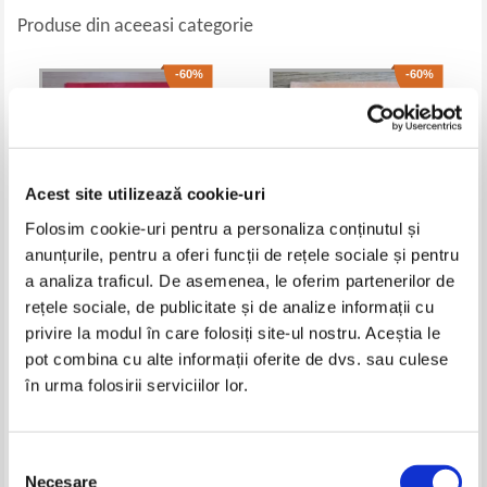
Produse din aceeasi categorie
-60%
-60%
Acest site utilizează cookie-uri
Folosim cookie-uri pentru a personaliza conținutul și
anunțurile, pentru a oferi funcții de rețele sociale și pentru
a analiza traficul. De asemenea, le oferim partenerilor de
rețele sociale, de publicitate și de analize informații cu
Dalvina Luculescu - Teatru
Andrei Emanuel Popescu -
Teatru scurt. Byron si Augusta.
privire la modul în care folosiți site-ul nostru. Aceștia le
Danseaza alaturi cu tine
Pret:
10,00Lei
4,00
Lei
Pret:
10,00Lei
4,00
Lei
pot combina cu alte informații oferite de dvs. sau culese
Adaugă în coș
Adaugă în coș
în urma folosirii serviciilor lor.
-60%
-60%
Selecția
Necesare
consimțământului