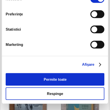
Preferinţe
Statistici
Camil Petrescu - Danton
Radu Boureanu - Cazul Bennet
Marketing
Pret:
10,00Lei
4,00
Lei
Pret:
10,00Lei
4,00
Lei
Adaugă în coș
Adaugă în coș
Afişare
-60%
-60%
Permite toate
Respinge