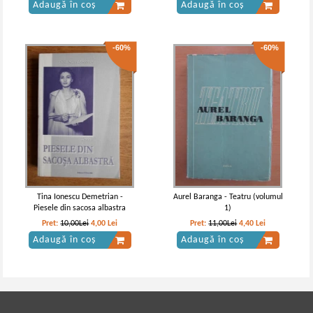
Adaugă în coș
Adaugă în coș
-60%
-60%
Tina Ionescu Demetrian -
Aurel Baranga - Teatru (volumul
Piesele din sacosa albastra
1)
Pret:
10,00Lei
4,00
Lei
Pret:
11,00Lei
4,40
Lei
Adaugă în coș
Adaugă în coș