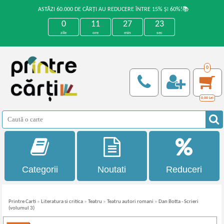
ASTĂZI 60.000 DE CĂRȚI AU REDUCERE ÎNTRE 15% ȘI 60%!📚
0
11
27
23
zile
ore
min
sec
0
0,00
Lei
Categorii
Noutati
Reduceri
Printre Carti
»
Literatura si critica
»
Teatru
»
Teatru autori romani
»
Dan Botta - Scrieri
(volumul 3)