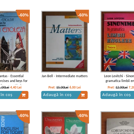
-60%
-60%
antas - Essential
Jan Bell - Intermediate matters
Leon Levitchi - Sino
ercises and keys for
gramatica limbii e
 learners. Limba
1,00Lei
4,40
Lei
Pret:
15,00Lei
6,00
Lei
Pret:
12,00Lei
7,2
a in 60 de zile
în coș
Adaugă în coș
Adaugă în coș
-60%
-60%