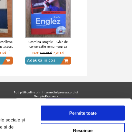
lesnikova,
Cosmina Draghici - Ghid de
Nastasescu
conversatie roman-englez
ciala in
0
Lei
Pret:
12,00Lei
7,20
Lei
a
Adaugă în coș
Poţi plăti online prin intermediul procesatorului
Netopia Payments
Permite toate
Urmăreşte-ne pe facebook pentru a fi la curent cu
le sociale și
promoţiile PrintreCarti.ro
e și de
Respinge