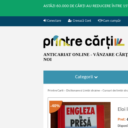
ASTĂZI 60.000 DE CĂRȚI AU REDUCERE ÎNTRE 15
Conectare
Creează Cont
Cum cumpăr
ANTICARIAT ONLINE - VÂNZARE CĂRŢI
NOI
Categorii
Printre Carti
»
Dictionare si Limbi straine
»
Cursuri de limbi str
-40%
Eloi
Pret:
Disponib