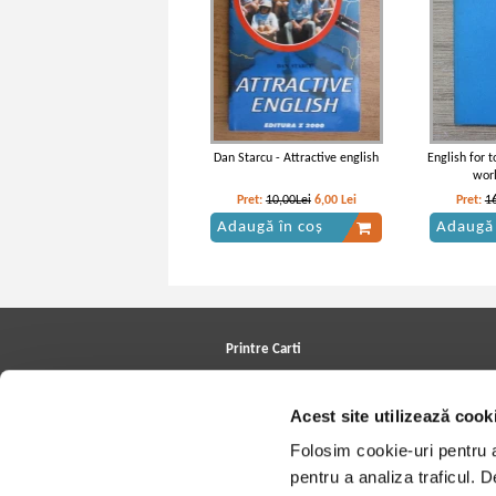
Dan Starcu - Attractive english
English for 
worl
Pret:
10,00Lei
6,00
Lei
Pret:
1
Adaugă în coș
Adaugă 
Printre Carti
Carți la reducere
Arhivă carți
Acest site utilizează cook
Autori
Edituri
Folosim cookie-uri pentru a 
Colecții
Cele mai căutate cărți
pentru a analiza traficul. 
Blog Printre Carti