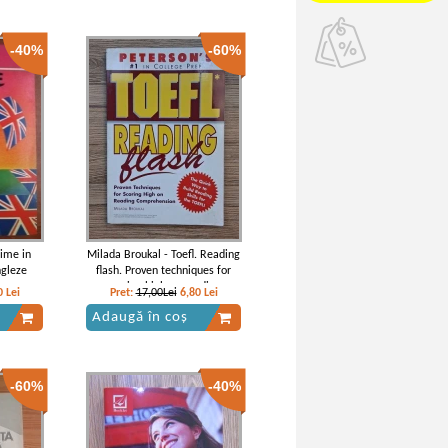
-40%
-60%
nime in
Milada Broukal - Toefl. Reading
ngleze
flash. Proven techniques for
scoring high on reading
0
Lei
Pret:
17,00Lei
6,80
Lei
comprehension
Adaugă în coș
-60%
-40%