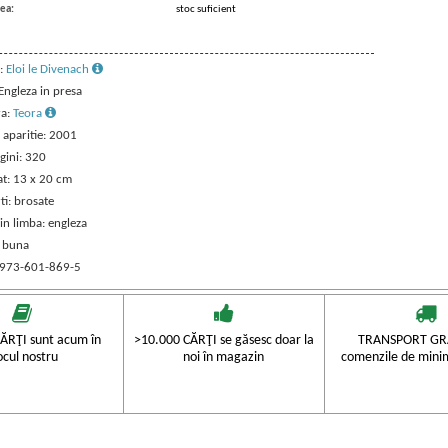
ea:
stoc suficient
:
Eloi le Divenach
 Engleza in presa
ra:
Teora
 aparitie: 2001
gini: 320
t: 13 x 20 cm
ti: brosate
in limba: engleza
: buna
 973-601-869-5
ĂRŢI sunt acum în
>10.000 CĂRŢI se găsesc doar la
TRANSPORT GRA
ocul nostru
noi în magazin
comenzile de mini