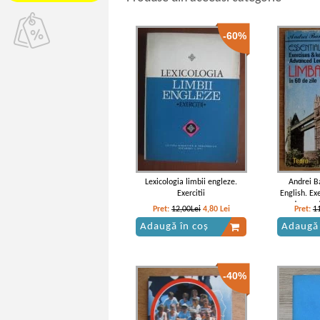
-60%
Lexicologia limbii engleze.
Andrei B
Exercitii
English. Ex
advanced
Pret:
12,00Lei
4,80
Lei
Pret:
1
englez
Adaugă în coș
Adaugă 
-40%