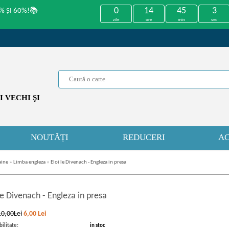
0
14
45
2
% ȘI 60%!📚
zile
ore
min
sec
 VECHI ŞI
NOUTĂȚI
REDUCERI
AC
aine
»
Limba engleza
»
Eloi le Divenach - Engleza in presa
 le Divenach
-
Engleza in presa
10,00Lei
6,00
Lei
ilitate:
in stoc