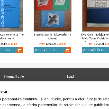
today, volumul 2. The
Steve Elsworth - Discoveries (3
Livia Galis, Nadejda Ko
d we live in
volume)
Fulvia Turcu, Violeta 
- Corespondenta comer
6,00Lei
6,40
Lei
Pret:
13,00Lei
5,20
Lei
Pret:
15,00Lei
6,0
limba englez
în coș
Adaugă în coș
Adaugă în coș
Informatii utile
Legal
ANPC
Achizitii cărți
Achizitii viniluri, casete, CD/DVD
Soluționarea online a litigiilor
ie-uri
Contact
Politica de confidentialitate
Cum cumpar?
Termeni si conditii
personaliza conținutul și anunțurile, pentru a oferi funcții de rețe
Politica de livrare
Utilizare cookie-uri
Retur comenzi
De asemenea, le oferim partenerilor de rețele sociale, de publicitat
Angajari - Cariere