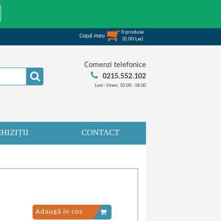
0
produse
Coşul meu
(
0,00
Lei
)
Comenzi telefonice
0215.552.102
Luni - Vineri, 10:00 - 18:00
HIZIȚII
CONTACT
Adaugă în coș