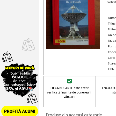
Cantitat
Autor
Titlu:
Editu
An de
Nr. pa
Forma
Coper
Carte 
Stare
ISBN:
FIECARE CARTE este atent
+70.000 C
verificată înainte de punerea în
st
vânzare
Produse din aceeasi categorie