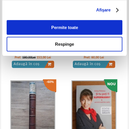
Afişare
Permite toate
Respinge
Ion Dafinoiu - Hipnoza clinica.
Monica Delicia Avramescu -
Tehnici de inductie. Strategii
Defectologie si logopedie
terapeutice
Pret:
180,00Lei
153,00
Lei
Pret:
60,00
Lei
Adaugă în coș
Adaugă în coș
-60%