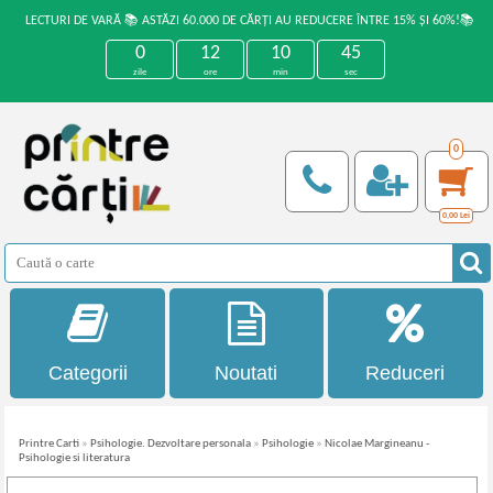
LECTURI DE VARĂ 📚 ASTĂZI 60.000 DE CĂRȚI AU REDUCERE ÎNTRE 15% ȘI 60%!📚
0
12
10
44
zile
ore
min
sec
0
0,00
Lei
Categorii
Noutati
Reduceri
Printre Carti
»
Psihologie. Dezvoltare personala
»
Psihologie
»
Nicolae Margineanu -
Psihologie si literatura