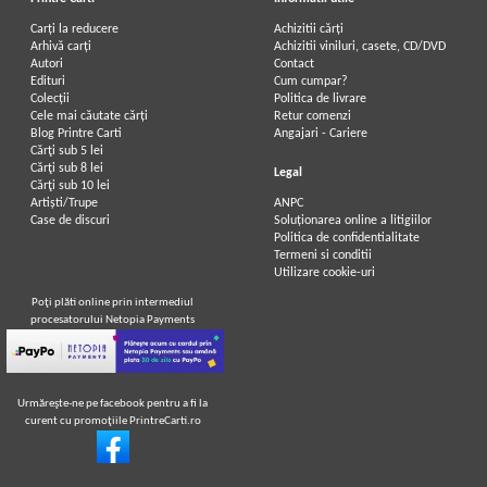
Carți la reducere
Achizitii cărți
Arhivă carți
Achizitii viniluri, casete, CD/DVD
Autori
Contact
Edituri
Cum cumpar?
Colecții
Politica de livrare
Cele mai căutate cărți
Retur comenzi
Blog Printre Carti
Angajari - Cariere
Cărţi sub 5 lei
Cărţi sub 8 lei
Legal
Cărţi sub 10 lei
Artiști/Trupe
ANPC
Case de discuri
Soluționarea online a litigiilor
Politica de confidentialitate
Termeni si conditii
Utilizare cookie-uri
Poţi plăti online prin intermediul
procesatorului Netopia Payments
Urmăreşte-ne pe facebook pentru a fi la
curent cu promoţiile PrintreCarti.ro