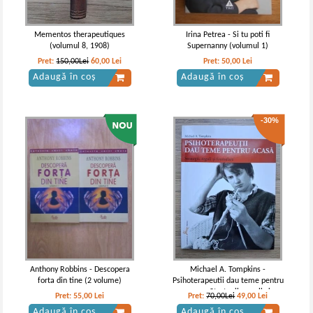
Mementos therapeutiques
Irina Petrea - Si tu poti fi
(volumul 8, 1908)
Supernanny (volumul 1)
Pret:
150,00Lei
60,00
Lei
Pret:
50,00
Lei
Adaugă în coș
Adaugă în coș
-30%
Anthony Robbins - Descopera
Michael A. Tompkins -
forta din tine (2 volume)
Psihoterapeutii dau teme pentru
acasa. Strategii, reguli si
Pret:
55,00
Lei
Pret:
70,00Lei
49,00
Lei
formulare
Adaugă în coș
Adaugă în coș