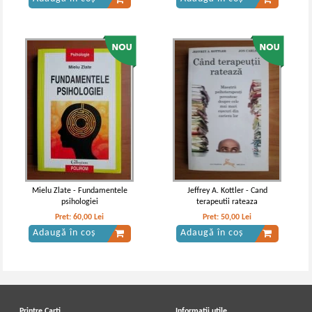
Mielu Zlate - Fundamentele
Jeffrey A. Kottler - Cand
psihologiei
terapeutii rateaza
Pret:
60,00
Lei
Pret:
50,00
Lei
Adaugă în coș
Adaugă în coș
Printre Carti
Informatii utile