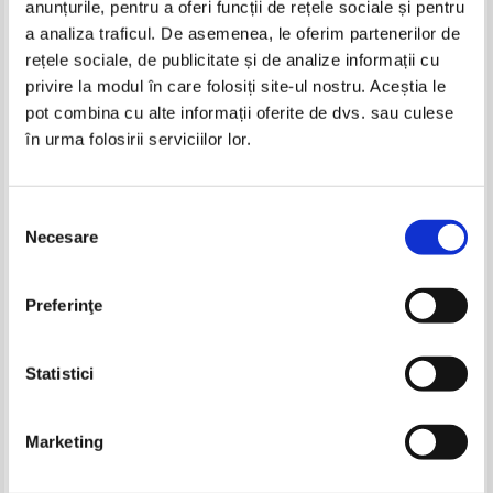
anunțurile, pentru a oferi funcții de rețele sociale și pentru
Produse din aceeasi categorie
a analiza traficul. De asemenea, le oferim partenerilor de
rețele sociale, de publicitate și de analize informații cu
-60%
privire la modul în care folosiți site-ul nostru. Aceștia le
pot combina cu alte informații oferite de dvs. sau culese
în urma folosirii serviciilor lor.
Selecția
Necesare
consimțământului
Alfred Adler - Psihologia
John G. Hartung - Energy
Preferinţe
scolarului greu educabil
psychology and EMDR.
Combining forces to optimize
Pret:
50,00
Lei
Pret:
150,00Lei
60,00
Lei
treatment
Adaugă în coș
Adaugă în coș
Statistici
-15%
Marketing