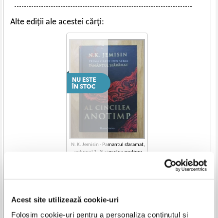
Alte ediții ale acestei cărți:
N. K. Jemisin - Pamantul sfaramat,
volumul 1. Al cincelea anotimp
Acest site utilizează cookie-uri
Vezi toate edițiile »
Folosim cookie-uri pentru a personaliza conținutul și