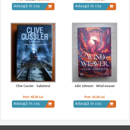
Adaugă în coș
Adaugă în coș
Clive Cussler - Sabotorul
Julie Johnson - Wind weaver
Pret:
48,00
Lei
Pret:
40,00
Lei
Adaugă în coș
Adaugă în coș