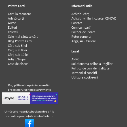
Printre Carti
Informatii utile
Carți la reducere
Achizitii cărți
Arhivă carți
Achizitii viniluri, casete, CD/DVD
Autori
Contact
Edituri
Cum cumpar?
Colecții
Politica de livrare
Cele mai căutate cărți
Retur comenzi
Blog Printre Carti
Angajari - Cariere
Cărţi sub 5 lei
Cărţi sub 8 lei
Legal
Cărţi sub 10 lei
Artiști/Trupe
ANPC
Case de discuri
Soluționarea online a litigiilor
Politica de confidentialitate
Termeni si conditii
Utilizare cookie-uri
Poţi plăti online prin intermediul
procesatorului Netopia Payments
Urmăreşte-ne pe facebook pentru a fi la
curent cu promoţiile PrintreCarti.ro