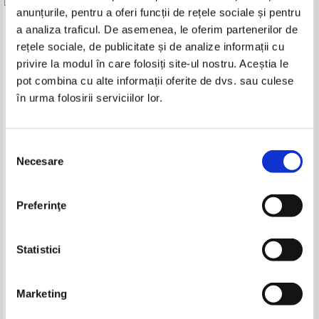
anunțurile, pentru a oferi funcții de rețele sociale și pentru
Produse din aceeasi categorie
a analiza traficul. De asemenea, le oferim partenerilor de
rețele sociale, de publicitate și de analize informații cu
privire la modul în care folosiți site-ul nostru. Aceștia le
pot combina cu alte informații oferite de dvs. sau culese
în urma folosirii serviciilor lor.
Selecția
Necesare
consimțământului
Preferinţe
Lynn Picknett si Clive Prince -
Isaac Asimov - Calatorie
Misterul Sionului
fantastica
Pret:
48,00
Lei
Pret:
40,00
Lei
Statistici
Adaugă în coș
Adaugă în coș
Marketing