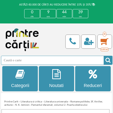
ASTĂZI 60.000 DE CĂRȚI AU REDUCERE ÎNTRE 15% ȘI 35%!📚
0
9
44
39
zile
ore
min
sec
0
0,00
Lei
Categorii
Noutati
Reduceri
Printre Carti
»
Literatura si critica
»
Literatura universala
»
Romane politiste, SF, thriller,
actiune
»
N. K. Jemisin - Pamantul sfaramat, volumul 2. Poarta obeliscului