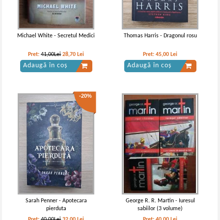
Michael White - Secretul Medici
Thomas Harris - Dragonul rosu
Pret:
41,00Lei
28,70
Lei
Pret:
45,00
Lei
Adaugă în coș
Adaugă în coș
-20%
Sarah Penner - Apotecara
George R. R. Martin - Iuresul
pierduta
sabiilor (3 volume)
Pret:
40,00Lei
32,00
Lei
Pret:
40,00
Lei