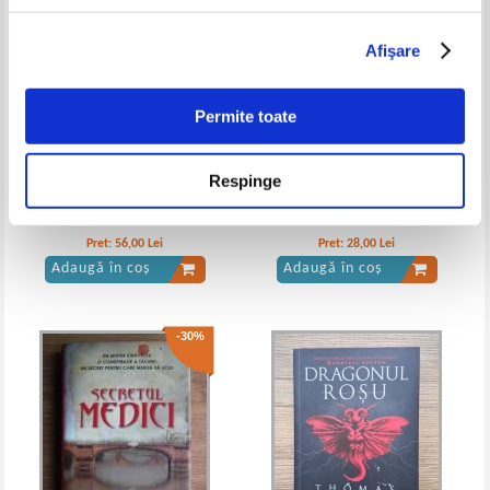
Afişare
Permite toate
Respinge
David Icke - Copiii Matricei
Arnaldur Indridason - Linistea
mormantului
Pret:
56,00
Lei
Pret:
28,00
Lei
Adaugă în coș
Adaugă în coș
-30%