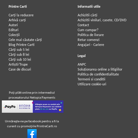
Printre Carti
Informatii utile
Carți la reducere
Achizitii cărți
Arhivă carți
Achizitii viniluri, casete, CD/DVD
Autori
Contact
Edituri
Cum cumpar?
Colecții
Politica de livrare
Cele mai căutate cărți
Retur comenzi
Blog Printre Carti
Angajari - Cariere
Cărţi sub 5 lei
Cărţi sub 8 lei
Legal
Cărţi sub 10 lei
Artiști/Trupe
ANPC
Case de discuri
Soluționarea online a litigiilor
Politica de confidentialitate
Termeni si conditii
Utilizare cookie-uri
Poţi plăti online prin intermediul
procesatorului Netopia Payments
Urmăreşte-ne pe facebook pentru a fi la
curent cu promoţiile PrintreCarti.ro