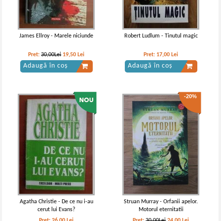
James Ellroy - Marele niciunde
Robert Ludlum - Tinutul magic
Pret:
30,00Lei
19,50
Lei
Pret:
17,00
Lei
Adaugă în coș
Adaugă în coș
-20%
Agatha Christie - De ce nu i-au
Struan Murray - Orfanii apelor.
cerut lui Evans?
Motorul eternitatii
Pret:
26,00
Lei
Pret:
30,00Lei
24,00
Lei