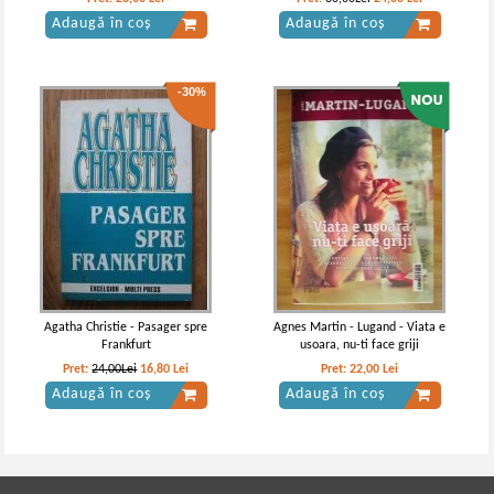
Adaugă în coș
Adaugă în coș
-30%
Agatha Christie - Pasager spre
Agnes Martin - Lugand - Viata e
Frankfurt
usoara, nu-ti face griji
Pret:
24,00Lei
16,80
Lei
Pret:
22,00
Lei
Adaugă în coș
Adaugă în coș