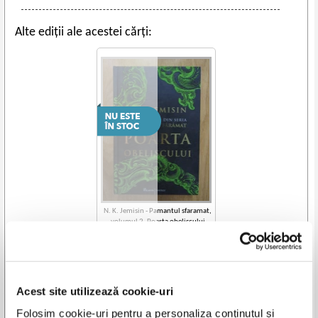
Alte ediții ale acestei cărți:
N. K. Jemisin - Pamantul sfaramat,
volumul 2. Poarta obeliscului
Acest site utilizează cookie-uri
Vezi toate edițiile »
Folosim cookie-uri pentru a personaliza conținutul și