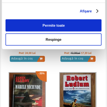
Afişare
Permite toate
Respinge
Sven Hassel - Legiunea
Hillary Rodham Clinton - Stare
blestematilor (Adevarul)
de teroare
Pret:
24,00
Lei
Pret:
43,00Lei
17,20
Lei
Adaugă în coș
Adaugă în coș
-35%