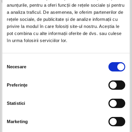
anunțurile, pentru a oferi funcții de rețele sociale și pentru
Produse din aceeasi categorie
a analiza traficul. De asemenea, le oferim partenerilor de
rețele sociale, de publicitate și de analize informații cu
-20%
privire la modul în care folosiți site-ul nostru. Aceștia le
pot combina cu alte informații oferite de dvs. sau culese
în urma folosirii serviciilor lor.
Selecția
Necesare
consimțământului
Preferinţe
Martin Seay - Hotul de oglinzi
John Grisham - Mostenitorii
Pret:
28,00
Lei
Pret:
25,00Lei
20,00
Lei
Statistici
Adaugă în coș
Adaugă în coș
Marketing
-60%