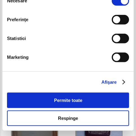
Necesare
consimțământului
Preferinţe
Statistici
G. Pascu - Sufixele romanesti
24 numere colegate Revista
Marketing
(1916)
Luceafarul (1910)
Pret:
200,00
Lei
Pret:
540,00Lei
432,00
Lei
Adaugă în coș
Adaugă în coș
Afişare
-60%
Permite toate
Respinge