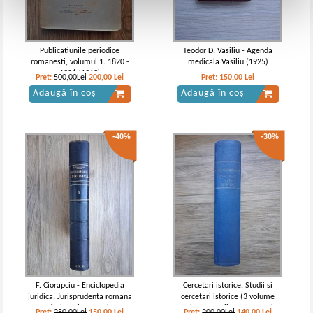
Publicatiunile periodice
Teodor D. Vasiliu - Agenda
romanesti, volumul 1. 1820 -
medicala Vasiliu (1925)
1906 (1913)
Pret:
500,00Lei
200,00
Lei
Pret:
150,00
Lei
Adaugă în coș
Adaugă în coș
-40%
-30%
F. Ciorapciu - Enciclopedia
Cercetari istorice. Studii si
juridica. Jurisprudenta romana
cercetari istorice (3 volume
(volumul 1, 1905)
colegate, anii 1943 - 1947)
Pret:
250,00Lei
150,00
Lei
Pret:
200,00Lei
140,00
Lei