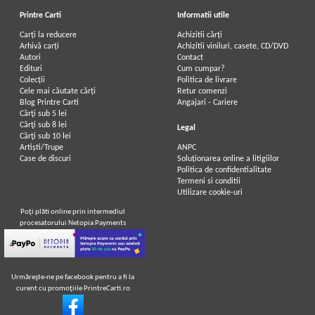
Printre Carti
Informatii utile
Carți la reducere
Achizitii cărți
Arhivă carți
Achizitii viniluri, casete, CD/DVD
Autori
Contact
Edituri
Cum cumpar?
Colecții
Politica de livrare
Cele mai căutate cărți
Retur comenzi
Blog Printre Carti
Angajari - Cariere
Cărţi sub 5 lei
Cărţi sub 8 lei
Legal
Cărţi sub 10 lei
Artiști/Trupe
ANPC
Case de discuri
Soluționarea online a litigiilor
Politica de confidentialitate
Termeni si conditii
Utilizare cookie-uri
Poţi plăti online prin intermediul
procesatorului Netopia Payments
Urmăreşte-ne pe facebook pentru a fi la
curent cu promoţiile PrintreCarti.ro