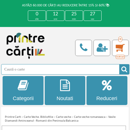
ASTĂZI 60.000 DE CĂRȚI AU REDUCERE ÎNTRE 15% ȘI 60%!📚
0
12
25
27
zile
ore
min
sec
0
0,00
Lei
Categorii
Noutati
Reduceri
Printre Carti
»
Carte Veche. Bibliofilie
»
Carte veche
»
Carte veche romaneasca
»
Vasile
Diamandi Aminceanul - Romanii din Peninsula Balcanica