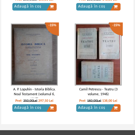
Adaugă în coș
Adaugă în coș
-15%
-15%
A. P. Lopuhin - Istoria Biblica.
Camil Petrescu - Teatru (3
Noul Testament (volumul 6,
volume, 1946)
1947)
Pret:
350,00Lei
297,50
Lei
Pret:
160,00Lei
136,00
Lei
Adaugă în coș
Adaugă în coș