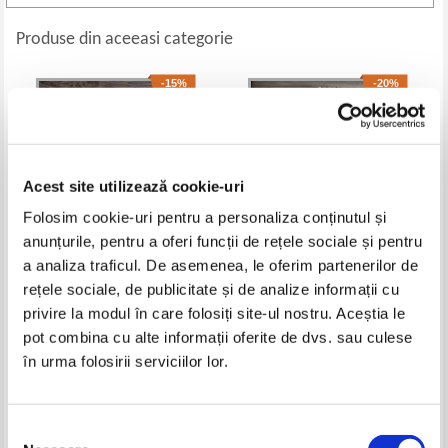
Produse din aceeasi categorie
-15%
-20%
Acest site utilizează cookie-uri
Folosim cookie-uri pentru a personaliza conținutul și
anunțurile, pentru a oferi funcții de rețele sociale și pentru
a analiza traficul. De asemenea, le oferim partenerilor de
rețele sociale, de publicitate și de analize informații cu
Alexandru Tzigara Samurcas -
A. T. Laurianu, J. C. Massimu -
privire la modul în care folosiți site-ul nostru. Aceștia le
Muzeografie romaneasca (1936)
Glossariu care coprinde vorbele
din limba romana straine prin
Pret:
300,00Lei
255,00
Lei
Pret:
630,00Lei
504,00
Lei
pot combina cu alte informații oferite de dvs. sau culese
originea sau forma lor (1871)
Adaugă în coș
Adaugă în coș
în urma folosirii serviciilor lor.
-20%
Selecția