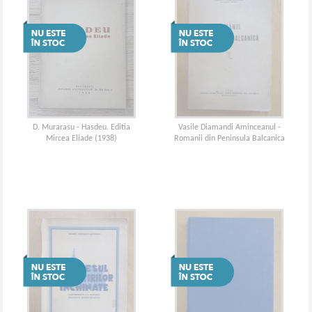
D. Murarasu - Hasdeu. Editia
Vasile Diamandi Aminceanul -
Mircea Eliade (1938)
Romanii din Peninsula Balcanica