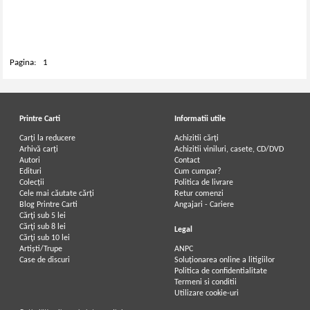
Pagina:
1
Printre Carti
Informatii utile
Carți la reducere
Achizitii cărți
Arhivă carți
Achizitii viniluri, casete, CD/DVD
Autori
Contact
Edituri
Cum cumpar?
Colecții
Politica de livrare
Cele mai căutate cărți
Retur comenzi
Blog Printre Carti
Angajari - Cariere
Cărţi sub 5 lei
Cărţi sub 8 lei
Legal
Cărţi sub 10 lei
Artiști/Trupe
ANPC
Case de discuri
Soluționarea online a litigiilor
Politica de confidentialitate
Termeni si conditii
Utilizare cookie-uri