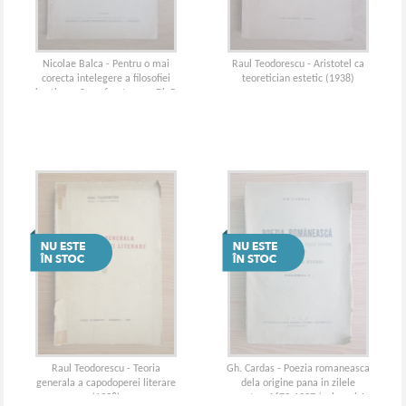
Nicolae Balca - Pentru o mai
Raul Teodorescu - Aristotel ca
corecta intelegere a filosofiei
teoretician estetic (1938)
kantiene. O confruntare cu Dl. P.
P. Negulescu (1942)
Raul Teodorescu - Teoria
Gh. Cardas - Poezia romaneasca
generala a capodoperei literare
dela origine pana in zilele
(1938)
noastre, 1673-1937 (volumul 1,