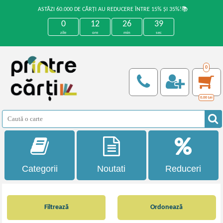
ASTĂZI 60.000 DE CĂRȚI AU REDUCERE ÎNTRE 15% ȘI 35%!📚
0
12
26
38
zile
ore
min
sec
0
0,00
Lei
Categorii
Noutati
Reduceri
Filtrează
Ordonează