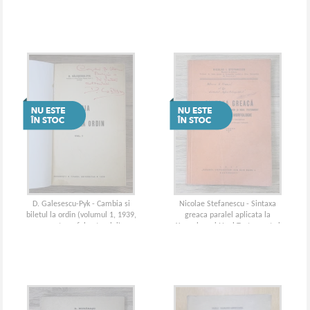
D. Galesescu-Pyk - Cambia si
Nicolae Stefanescu - Sintaxa
biletul la ordin (volumul 1, 1939,
greaca paralel aplicata la
cu autograful autorului)
Xenophon si Noul Testament si
urmata de morfologie (1937)