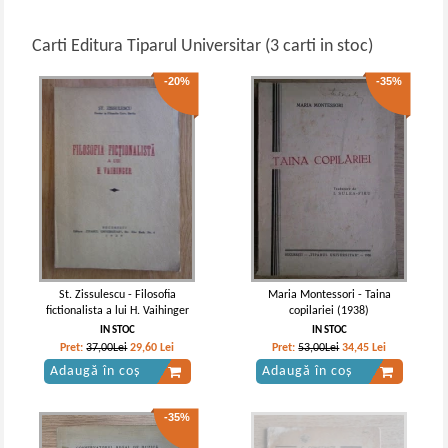
Carti Editura Tiparul Universitar (3 carti in stoc)
-20%
-35%
St. Zissulescu - Filosofia
Maria Montessori - Taina
fictionalista a lui H. Vaihinger
copilariei (1938)
IN STOC
IN STOC
Pret:
37,00Lei
29,60
Lei
Pret:
53,00Lei
34,45
Lei
Adaugă în coș
Adaugă în coș
-35%