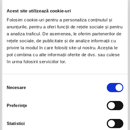
Acest site utilizează cookie-uri
Folosim cookie-uri pentru a personaliza conținutul și
anunțurile, pentru a oferi funcții de rețele sociale și pentru
a analiza traficul. De asemenea, le oferim partenerilor de
rețele sociale, de publicitate și de analize informații cu
privire la modul în care folosiți site-ul nostru. Aceștia le
Higiena alimentatiei in decursul
Nicolae Cioranescu - Linii
pot combina cu alte informații oferite de dvs. sau culese
vietii
drepte, drumuri strambe
în urma folosirii serviciilor lor.
Selecția
Necesare
consimțământului
Preferinţe
Statistici