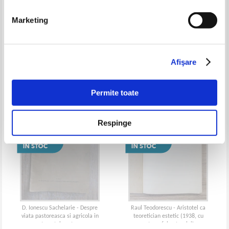
Marketing
Max Richter - Filozofie, stiinte
Marin Popescu Spineni -
moderne, poezie
Romanii din Balcani
Afişare
Permite toate
Respinge
D. Ionescu Sachelarie - Despre
Raul Teodorescu - Aristotel ca
viata pastoreasca si agricola in
teoretician estetic (1938, cu
trecutul nostru
autograful autorului)