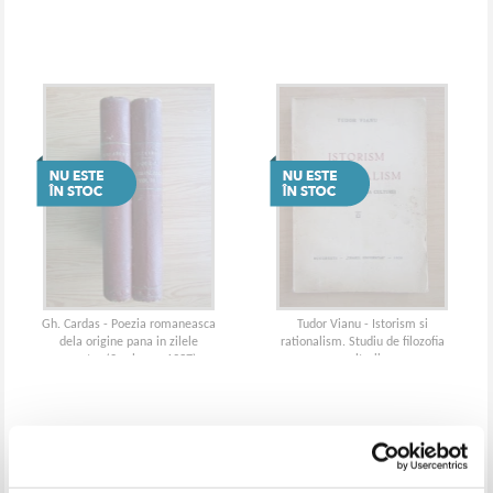
1937)
Gh. Cardas - Poezia romaneasca
Tudor Vianu - Istorism si
dela origine pana in zilele
rationalism. Studiu de filozofia
noastre (2 volume, 1937)
culturii