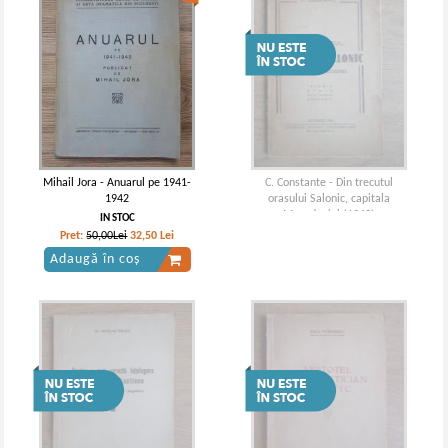
Mihail Jora - Anuarul pe 1941-
C. Constante - Din trecutul
1942
orasului Salonic, capitala
Macedoniei (1942)
IN STOC
Pret:
50,00Lei
32,50
Lei
Adaugă în coș