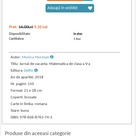
Adaugă în wishlist
Pret:
14,00Lei
9,10
Lei
Disponibilitate:
in stoc
Cantitatea:
1 buc
Autor:
Monica Muresan
Titlu: Jurnal de vacanta. Matematica de clasa a V-a
Editura:
Delfin
An de aparitie: 2018
Nr. pagini: 150
Format: 21 x 28 cm
Coperti: brosate
Carte in limba: romana
Stare: buna
ISBN: 978-606-8763-74-3
Produse din aceeasi categorie