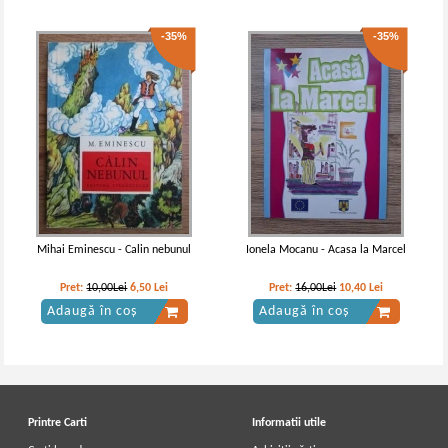
-35%
-35%
Mihai Eminescu - Calin nebunul
Ionela Mocanu - Acasa la Marcel
Pret:
10,00Lei
6,50
Lei
Pret:
16,00Lei
10,40
Lei
Adaugă în coș
Adaugă în coș
Printre Carti
Informatii utile