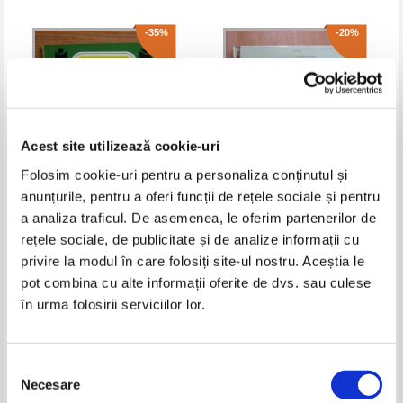
-35%
-20%
Acest site utilizează cookie-uri
Folosim cookie-uri pentru a personaliza conținutul și
anunțurile, pentru a oferi funcții de rețele sociale și pentru
a analiza traficul. De asemenea, le oferim partenerilor de
Ion Creanga - Povestea porcului
Bambi, volumul 2. Marele print
rețele sociale, de publicitate și de analize informații cu
al padurii
privire la modul în care folosiți site-ul nostru. Aceștia le
Pret:
12,00Lei
7,80
Lei
Pret:
10,00Lei
8,00
Lei
Adaugă în coș
Adaugă în coș
pot combina cu alte informații oferite de dvs. sau culese
în urma folosirii serviciilor lor.
-30%
-35%
Selecția
Necesare
consimțământului