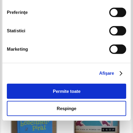
Preferinţe
Statistici
Domnita Georgescu Moldoveanu
Hans Christian Andersen -
- Pui de greier
Povesti
Marketing
Pret:
10,00Lei
7,00
Lei
Pret:
13,00Lei
8,45
Lei
Adaugă în coș
Adaugă în coș
Afişare
-30%
-35%
Permite toate
Respinge