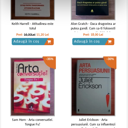
Keith Harrell - Atitudinea este
Alon Gratch - Daca dragostea ar
totul
putea gandi. Cum sa-ti folosesti
mintea pentru a-ti ghida inima
Pret:
16,00Lei
11,20
Lei
Pret:
18,00
Lei
Adaugă în coș
Adaugă în coș
-35%
-30%
Sam Horn - Arta conversatiei.
Juliet Erickson - Arta
Tongue Fu!
persuasiunii. Cum sa influentezi