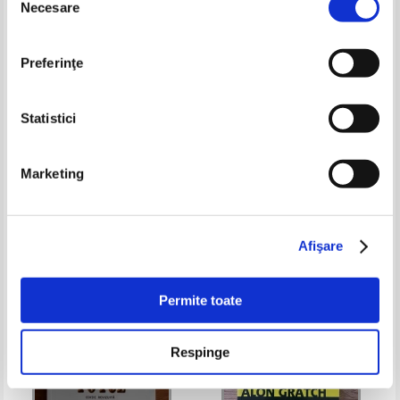
Necesare
consimțământului
Preferinţe
Statistici
Marketing
Burke Hedges - Fii propriul tau
Ajahn Sumedho - Peace is a
sef!
simple step (volumul 1)
Pret:
14,00
Lei
Pret:
32,00Lei
12,80
Lei
Adaugă în coș
Adaugă în coș
Afişare
-30%
Permite toate
Respinge