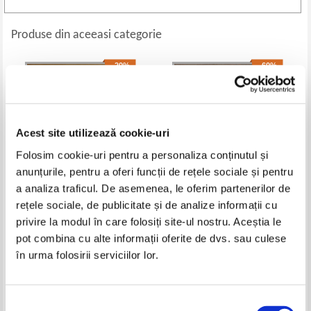
Produse din aceeasi categorie
-20%
-60%
Acest site utilizează cookie-uri
Folosim cookie-uri pentru a personaliza conținutul și
anunțurile, pentru a oferi funcții de rețele sociale și pentru
a analiza traficul. De asemenea, le oferim partenerilor de
rețele sociale, de publicitate și de analize informații cu
Alan Cohen - Curs de miracole
David Geddes - Spiritual healing.
privire la modul în care folosiți site-ul nostru. Aceștia le
pe intelesul tuturor
A new colorfully illustrated
guide to understanding
pot combina cu alte informații oferite de dvs. sau culese
Pret:
24,00Lei
19,20
Lei
Pret:
45,00Lei
18,00
Lei
în urma folosirii serviciilor lor.
Adaugă în coș
Adaugă în coș
-60%
Selecția