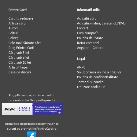
Printre Carti
Informatii utile
Carți la reducere
Achizitii cărți
Arhivă carți
Achizitii viniluri, casete, CD/DVD
Autori
Contact
Edituri
Cum cumpar?
Colecții
Politica de livrare
Cele mai căutate cărți
Retur comenzi
Blog Printre Carti
Angajari - Cariere
Cărţi sub 5 lei
Cărţi sub 8 lei
Legal
Cărţi sub 10 lei
Artiști/Trupe
ANPC
Case de discuri
Soluționarea online a litigiilor
Politica de confidentialitate
Termeni si conditii
Utilizare cookie-uri
Poţi plăti online prin intermediul
procesatorului Netopia Payments
Urmăreşte-ne pe facebook pentru a fi la
curent cu promoţiile PrintreCarti.ro