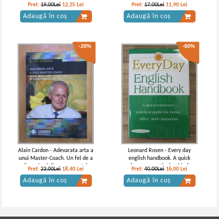
oamenii si sa obtii ceea ce vrei
Pret:
19,00Lei
12,35
Lei
Pret:
17,00Lei
11,90
Lei
Adaugă în coș
Adaugă în coș
-20%
-60%
Alain Cardon - Adevarata arta a
Leonard Rosen - Every day
unui Master-Coach. Un fel de a
english handbook. A quick
fi pus in slujba emergentei
reference practical guide for
Pret:
23,00Lei
18,40
Lei
Pret:
40,00Lei
16,00
Lei
home, office and classroom
Adaugă în coș
Adaugă în coș