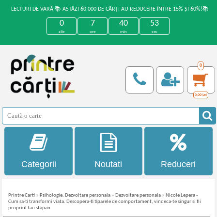
LECTURI DE VARĂ 📚 ASTĂZI 60.000 DE CĂRȚI AU REDUCERE ÎNTRE 15% ȘI 60%!📚
0
7
40
52
zile
ore
min
sec
0
0,00
Lei
Categorii
Noutati
Reduceri
Printre Carti
»
Psihologie. Dezvoltare personala
»
Dezvoltare personala
»
Nicole Lepera -
Cum sa-ti transformi viata. Descopera-ti tiparele de comportament, vindeca-te singur si fii
propriul tau stapan