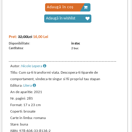
Adaugă în coș
Adaugă în wishlist
Pret:
32,00Lei
16,00
Lei
Disponibilitate:
in stoc
Cantitatea:
2 buc
Autor:
Nicole Lepera
Titlu: Cum sa-ti transformi viata. Descopera-ti tiparele de
comportament, vindeca-te singur si fii propriul tau stapan
Editura:
Litera
An de aparitie: 2021
Nr. pagini: 285
Format: 17 x 23 cm
Coperti: brosate
Carte in limba: romana
Stare: buna
ISBN: 978-606-33-8136-2