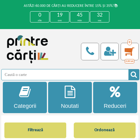
ASTĂZI 60.000 DE CĂRȚI AU REDUCERE ÎNTRE 15% ȘI 35%!📚
0
19
45
32
zile
ore
min
sec
0
0,00
Lei
Categorii
Noutati
Reduceri
Filtrează
Ordonează