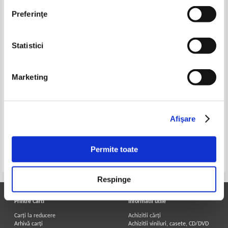
Preferinţe
Statistici
Marketing
Nicole LePera - How to do the
Nicole Lepera - Cum sa fii
work. Recognise your patterns,
iubirea oe care o cauti
heal from your past, create your
Afişare
self
Permite toate
Pagina:
1
Respinge
Printre Carti
Informatii utile
Carți la reducere
Achizitii cărți
Arhivă carți
Achizitii viniluri, casete, CD/DVD