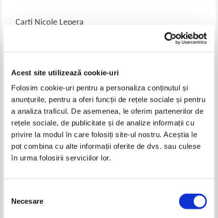
Carti Nicole Lepera
-35%
Acest site utilizează cookie-uri
Folosim cookie-uri pentru a personaliza conținutul și
anunțurile, pentru a oferi funcții de rețele sociale și pentru
a analiza traficul. De asemenea, le oferim partenerilor de
rețele sociale, de publicitate și de analize informații cu
privire la modul în care folosiți site-ul nostru. Aceștia le
Nicole Lepera - Cum sa-ti
Nicole LePera - Cunoaste-te pe
pot combina cu alte informații oferite de dvs. sau culese
transformi viata. Descopera-ti
tine insuti
în urma folosirii serviciilor lor.
tiparele de comportament,
IN STOC
vindeca-te singur si fii propriul
Pret:
32,00Lei
20,80
Lei
tau stapan
Adaugă în coș
Selecția
Necesare
consimțământului