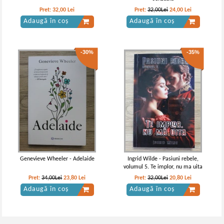
Pret:
32,00
Lei
Pret:
32,00Lei
24,00
Lei
Adaugă în coș
Adaugă în coș
-30%
-35%
Genevieve Wheeler - Adelaide
Ingrid Wilde - Pasiuni rebele,
volumul 5. Te implor, nu ma uita
Pret:
34,00Lei
23,80
Lei
Pret:
32,00Lei
20,80
Lei
Adaugă în coș
Adaugă în coș