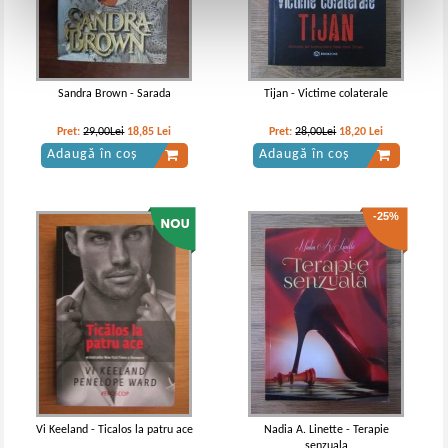
Sandra Brown - Sarada
Tijan - Victime colaterale
Pret:
29,00Lei
18,85
Lei
Pret:
28,00Lei
18,20
Lei
Adaugă în coș
Adaugă în coș
-25%
Vi Keeland - Ticalos la patru ace
Nadia A. Linette - Terapie
senzuala