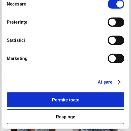
Necesare
consimțământului
Preferinţe
Statistici
Marketing
Vi Keeland - Interzis
Sara Cate - Lauda-ma
Pret:
28,00
Lei
Pret:
32,00Lei
24,00
Lei
Adaugă în coș
Adaugă în coș
Afişare
-35%
-35%
Permite toate
Respinge