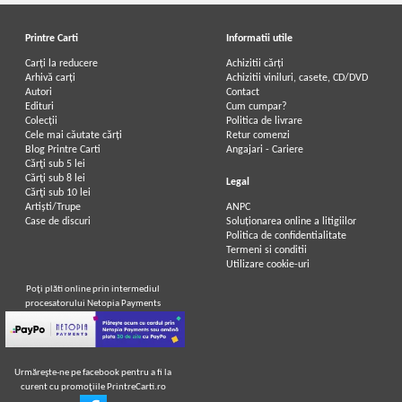
Printre Carti
Informatii utile
Carți la reducere
Achizitii cărți
Arhivă carți
Achizitii viniluri, casete, CD/DVD
Autori
Contact
Edituri
Cum cumpar?
Colecții
Politica de livrare
Cele mai căutate cărți
Retur comenzi
Blog Printre Carti
Angajari - Cariere
Cărţi sub 5 lei
Cărţi sub 8 lei
Legal
Cărţi sub 10 lei
Artiști/Trupe
ANPC
Case de discuri
Soluționarea online a litigiilor
Politica de confidentialitate
Termeni si conditii
Utilizare cookie-uri
Poţi plăti online prin intermediul
procesatorului Netopia Payments
Urmăreşte-ne pe facebook pentru a fi la
curent cu promoţiile PrintreCarti.ro