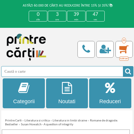
ASTĂZI 60.000 DE CĂRȚI AU REDUCERE ÎNTRE 15% ȘI 35%!📚
0
3
39
47
zile
ore
min
sec
0
0,00
Lei
Categorii
Noutati
Reduceri
Printre Carti
»
Literatura si critica
»
Literatura in limbi straine
»
Romane de dragoste.
Bestseller
»
Susan Howatch - A question of integrity