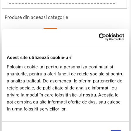
Produse din aceeasi categorie
-25%
Acest site utilizează cookie-uri
Folosim cookie-uri pentru a personaliza conținutul și
anunțurile, pentru a oferi funcții de rețele sociale și pentru
a analiza traficul. De asemenea, le oferim partenerilor de
rețele sociale, de publicitate și de analize informații cu
Kandi Steiner - Blind side
Lori Nelson Spielman - Maine e
privire la modul în care folosiți site-ul nostru. Aceștia le
o noua zi
pot combina cu alte informații oferite de dvs. sau culese
Pret:
42,00Lei
31,50
Lei
Pret:
21,00
Lei
în urma folosirii serviciilor lor.
Adaugă în coș
Adaugă în coș
Selecția
-25%