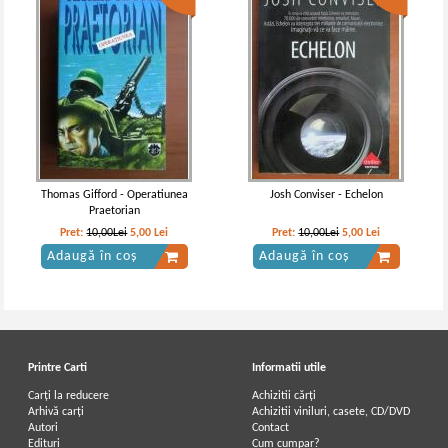
Thomas Gifford - Operatiunea
Josh Conviser - Echelon
Praetorian
Pret:
10,00Lei
5,00
Lei
Pret:
10,00Lei
5,00
Lei
Adaugă în coș
Adaugă în coș
Printre Carti
Informatii utile
Carți la reducere
Achizitii cărți
Arhivă carți
Achizitii viniluri, casete, CD/DVD
Autori
Contact
Edituri
Cum cumpar?