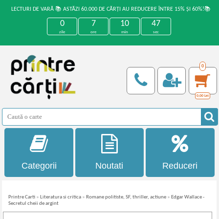
LECTURI DE VARĂ 📚 ASTĂZI 60.000 DE CĂRȚI AU REDUCERE ÎNTRE 15% ȘI 60%!📚
0
7
10
47
zile
ore
min
sec
0
0,00
Lei
Categorii
Noutati
Reduceri
Printre Carti
»
Literatura si critica
»
Romane politiste, SF, thriller, actiune
»
Edgar Wallace -
Secretul cheii de argint