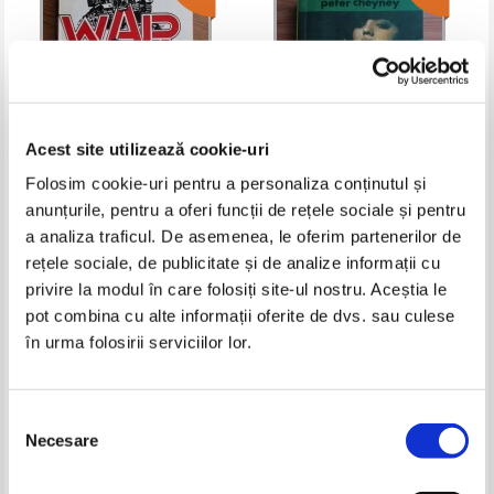
Acest site utilizează cookie-uri
Folosim cookie-uri pentru a personaliza conținutul și
anunțurile, pentru a oferi funcții de rețele sociale și pentru
Paul Bonnecarrere - Indraznetii
Peter Cheyney - Ce le pasa
inving (volumul 1)
damelor!
a analiza traficul. De asemenea, le oferim partenerilor de
Pret:
10,00Lei
4,00
Lei
Pret:
10,00Lei
4,00
Lei
rețele sociale, de publicitate și de analize informații cu
Adaugă în coș
Adaugă în coș
privire la modul în care folosiți site-ul nostru. Aceștia le
pot combina cu alte informații oferite de dvs. sau culese
în urma folosirii serviciilor lor.
-60%
-40%
Selecția
Necesare
consimțământului