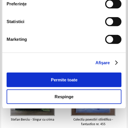
Preferinţe
Statistici
Zach Taylor - Evadare
Jo Dexter - Filiera pakistaneza
sangeroasa
Pret:
10,00Lei
4,00
Lei
Pret:
10,00Lei
6,00
Lei
Marketing
Adaugă în coș
Adaugă în coș
-60%
-60%
Afişare
Permite toate
Respinge
Stefan Berciu - Singur cu crima
Colectia povestiri stiintifico -
fantastice nr. 455