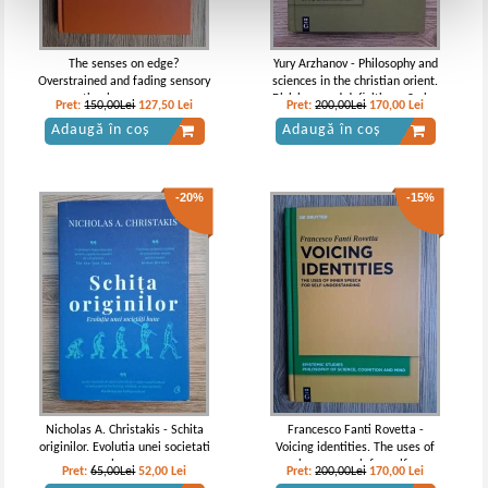
The senses on edge?
Yury Arzhanov - Philosophy and
Overstrained and fading sensory
sciences in the christian orient.
perception in graeco - roman
Divisions and definitions. Syriac
Pret:
150,00Lei
127,50
Lei
Pret:
200,00Lei
170,00
Lei
literature
school manuals on Aristotel's
Adaugă în coș
Adaugă în coș
logic
-20%
-15%
Nicholas A. Christakis - Schita
Francesco Fanti Rovetta -
originilor. Evolutia unei societati
Voicing identities. The uses of
bune
inner speech for self-
Pret:
65,00Lei
52,00
Lei
Pret:
200,00Lei
170,00
Lei
understanding