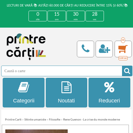
LECTURI DE VARĂ 📚 ASTĂZI 60.000 DE CĂRȚI AU REDUCERE ÎNTRE 15% ȘI 60%!📚
0
15
30
27
zile
ore
min
sec
0
0,00
Lei
Categorii
Noutati
Reduceri
Printre Carti
»
Stiinte umaniste
»
Filosofie
»
Rene Guenon - La crise du monde moderne