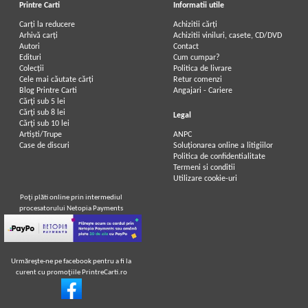
Printre Carti
Informatii utile
Carți la reducere
Achizitii cărți
Arhivă carți
Achizitii viniluri, casete, CD/DVD
Autori
Contact
Edituri
Cum cumpar?
Colecții
Politica de livrare
Cele mai căutate cărți
Retur comenzi
Blog Printre Carti
Angajari - Cariere
Cărţi sub 5 lei
Cărţi sub 8 lei
Legal
Cărţi sub 10 lei
Artiști/Trupe
ANPC
Case de discuri
Soluționarea online a litigiilor
Politica de confidentialitate
Termeni si conditii
Utilizare cookie-uri
Poţi plăti online prin intermediul
procesatorului Netopia Payments
Urmăreşte-ne pe facebook pentru a fi la
curent cu promoţiile PrintreCarti.ro