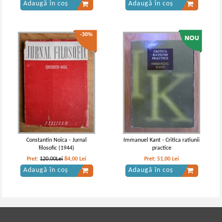
Adaugă în coș
Adaugă în coș
-30%
Constantin Noica - Jurnal
Immanuel Kant - Critica ratiunii
filosofic (1944)
practice
Pret:
120,00Lei
84,00
Lei
Pret:
51,00
Lei
Adaugă în coș
Adaugă în coș