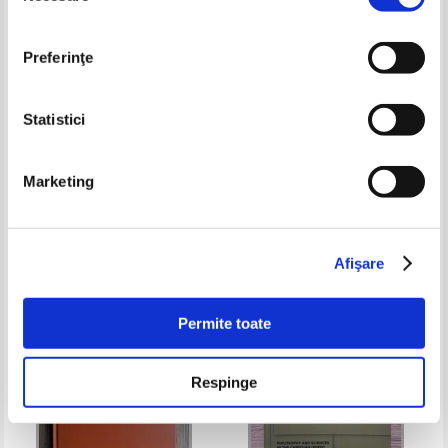
Preferinţe
Statistici
C. S. Lewis - Despre minuni. Cele
Aristotel - Organon (volumul 1)
Marketing
patru iubiri. Problema durerii
Pret:
55,00
Lei
Pret:
60,00
Lei
Adaugă în coș
Adaugă în coș
Afişare
-15%
-15%
Permite toate
Respinge