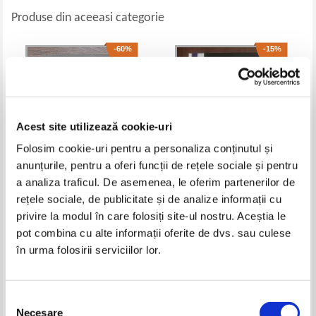
Produse din aceeasi categorie
-60%
-15%
Acest site utilizează cookie-uri
Folosim cookie-uri pentru a personaliza conținutul și
anunțurile, pentru a oferi funcții de rețele sociale și pentru
a analiza traficul. De asemenea, le oferim partenerilor de
rețele sociale, de publicitate și de analize informații cu
Paul Grieger - Cours de
Otto Poggeler - Drumul gandirii
philosophie, volumul 2. Logique,
lui Heidegger
privire la modul în care folosiți site-ul nostru. Aceștia le
morale et philosophie generale.
Pret:
150,00Lei
60,00
Lei
Pret:
95,00Lei
80,75
Lei
pot combina cu alte informații oferite de dvs. sau culese
Classes de philosophie et de
Adaugă în coș
Adaugă în coș
sciences experimentales
în urma folosirii serviciilor lor.
Selecția
Necesare
consimțământului