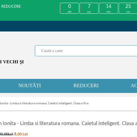
0
7
14
25
U REDUCERE
zile
ore
min
sec
 VECHI ŞI
NOUTĂȚI
REDUCERI
AC
Ionita - Limba si literatura romana. Caietul inteligent. Clasa a VI-a
n Ionita
-
Limba si literatura romana. Caietul inteligent. Clasa 
20,00Lei
8,00
Lei