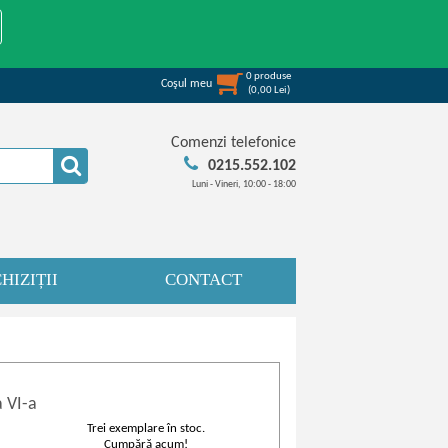
0
produse
Coşul meu
(
0,00
Lei
)
Comenzi telefonice
0215.552.102
Luni - Vineri, 10:00 - 18:00
HIZIȚII
CONTACT
a VI-a
Trei exemplare în stoc.
Cumpără acum!