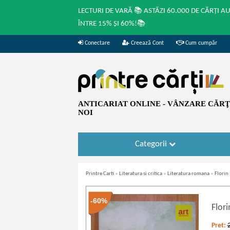
LECTURI DE VARĂ 📚 ASTĂZI 60.000 DE CĂRȚI A
ÎNTRE 15% ȘI 60%!📚
Conectare
Creează Cont
Cum cumpăr
ANTICARIAT ONLINE - VÂNZARE CĂRŢI
NOI
Categorii
Printre Carti
»
Literatura si critica
»
Literatura romana
»
Florin 
-60%
Flori
Pret: