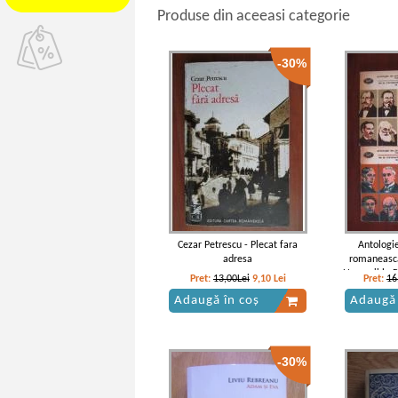
Produse din aceeasi categorie
-30%
Cezar Petrescu - Plecat fara
Antologi
adresa
romaneasca
Negruzii la 
Pret:
13,00Lei
9,10
Lei
Pret:
16
Adaugă în coș
Adaugă 
-30%