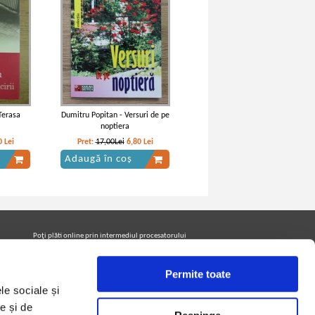
Terasa
Dumitru Popitan - Versuri de pe
noptiera
0
Lei
Pret:
17,00Lei
6,80
Lei
Adaugă în coș
Poţi plăti online prin intermediul procesatorului
Netopia Payments
Permite toate
le sociale și
Urmăreşte-ne pe facebook pentru a fi la curent cu
promoţiile PrintreCarti.ro
e și de