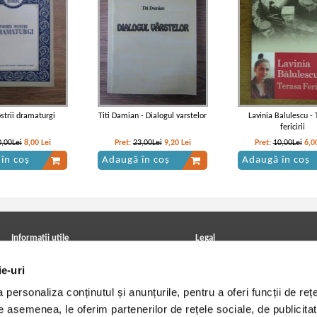
ostrii dramaturgi
Titi Damian - Dialogul varstelor
Lavinia Balulescu - 
fericirii
0,00Lei
8,00
Lei
Pret:
23,00Lei
9,20
Lei
Pret:
10,00Lei
6,0
în coș
Adaugă în coș
Adaugă în coș
Informatii utile
Legal
ANPC
Achizitii cărți
ie-uri
Achizitii viniluri, casete, CD/DVD
Soluționarea online a litigiilor
Contact
Politica de confidentialitate
personaliza conținutul și anunțurile, pentru a oferi funcții de rețe
Cum cumpar?
Termeni si conditii
Politica de livrare
Utilizare cookie-uri
De asemenea, le oferim partenerilor de rețele sociale, de publicitat
Retur comenzi