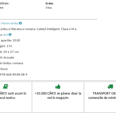
ilitate:
in stoc
ea:
3 buc
:
Florin Ionita
 Limba si literatura romana. Caietul inteligent. Clasa a VI-a
ra:
Art
 aparitie: 2018
gini: 174
t: 20 x 27 cm
ti: brosate
 in limba: romana
: buna
 978-606-8948-08-9
ĂRŢI sunt acum în
>10.000 CĂRŢI se găsesc doar la
TRANSPORT GRA
ocul nostru
noi în magazin
comenzile de mini