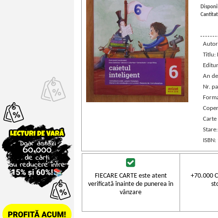
Disponib
Cantitat
Autor
Titlu:
Editu
An de
Nr. pa
Forma
Coper
Carte
Stare
ISBN:
FIECARE CARTE este atent
+70.000 C
verificată înainte de punerea în
st
vânzare