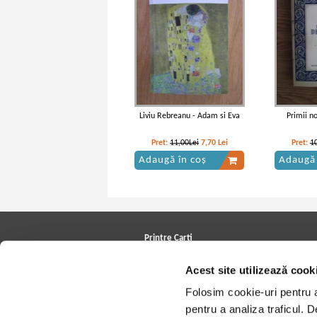
Liviu Rebreanu - Adam si Eva
Primii n
Pret:
11,00Lei
7,70
Lei
Pret:
1
Adaugă în coș
Adaugă 
Printre Carti
Carți la reducere
Acest site utilizează cook
Arhivă carți
Autori
Folosim cookie-uri pentru a 
Edituri
Colecții
pentru a analiza traficul. 
Cele mai căutate cărți