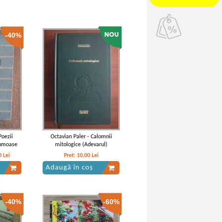
-40%
Poezii
Octavian Paler - Calomnii
rumoase
mitologice (Adevarul)
0
Lei
Pret:
10,00
Lei
Adaugă în coș
-40%
-60%