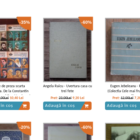
-35%
-60%
e de proza scurta
Angela Raicu - Uvertura casa cu
Eugen Jebeleanu - 
. De la Constantin
trei fete
(Colectia Cele mai f
Pavel Dan (4 volume)
poezii)
,00Lei
10,40
Lei
Pret:
23,00Lei
9,20
Lei
Pret:
12,00Lei
7,2
în coș
Adaugă în coș
Adaugă în coș
-20%
-60%