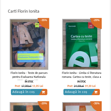
Carti Florin Ionita
-35%
-20%
Florin Ionita - Teste de parcurs
Florin Ionita - Limba si literatura
pentru Evaluarea Nationala
romana. Cartea cu teste, clasa a
2021. Clasa a VIII-a
X-a
IN STOC
IN STOC
Pret:
17,00Lei
11,05
Lei
Pret:
24,00Lei
19,20
Lei
Adaugă în coș
Adaugă în coș
-20%
-35%