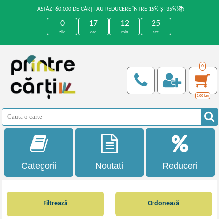
ASTĂZI 60.000 DE CĂRȚI AU REDUCERE ÎNTRE 15% ȘI 35%!📚
0
17
12
24
zile
ore
min
sec
0
0,00
Lei
Categorii
Noutati
Reduceri
Filtrează
Ordonează