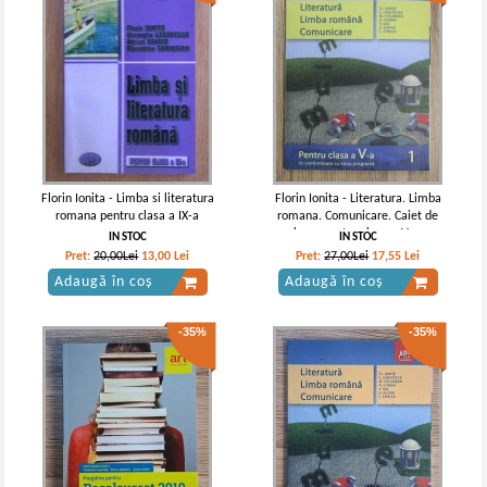
Florin Ionita - Limba si literatura
Florin Ionita - Literatura. Limba
romana pentru clasa a IX-a
romana. Comunicare. Caiet de
lucru pentru clasa a V-a,
IN STOC
IN STOC
semestrul 1
Pret:
20,00Lei
13,00
Lei
Pret:
27,00Lei
17,55
Lei
Adaugă în coș
Adaugă în coș
-35%
-35%