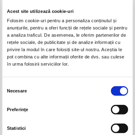
Acest site utilizează cookie-uri
Folosim cookie-uri pentru a personaliza conținutul și
anunțurile, pentru a oferi funcții de rețele sociale și pentru
a analiza traficul. De asemenea, le oferim partenerilor de
rețele sociale, de publicitate și de analize informații cu
privire la modul în care folosiți site-ul nostru. Aceștia le
Florin Ionita, Mihail Stan,
Mihail Stan, Florin Ionita,
pot combina cu alte informații oferite de dvs. sau culese
Marilena Lascar - Evaluarea
Marilena Lascar - Limba si
în urma folosirii serviciilor lor.
Nationala. Limba si literatura
literatura romana pentru
IN STOC
IN STOC
romana
pregatirea Evaluarii Nationale
Pret:
21,00Lei
13,65
Lei
Pret:
19,00Lei
12,35
Lei
2018. Clasa a VIII-a
Adaugă în coș
Adaugă în coș
Selecția
Necesare
consimțământului
-35%
-35%
Preferinţe
Statistici