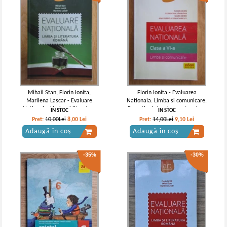
Mihail Stan, Florin Ionita,
Florin Ionita - Evaluarea
Marilena Lascar - Evaluare
Nationala. Limba si comunicare.
Nationala. Limba si literatura
Pregatire intensiva pentru clasa
IN STOC
IN STOC
romana
a VI-a
Pret:
10,00Lei
8,00
Lei
Pret:
14,00Lei
9,10
Lei
Adaugă în coș
Adaugă în coș
-35%
-30%