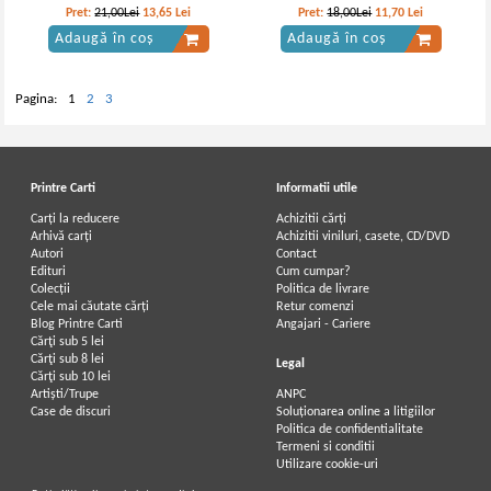
semestrul 1
nationala. 2012
Pret:
21,00Lei
13,65
Lei
Pret:
18,00Lei
11,70
Lei
Adaugă în coș
Adaugă în coș
Pagina:
1
2
3
Printre Carti
Informatii utile
Carți la reducere
Achizitii cărți
Arhivă carți
Achizitii viniluri, casete, CD/DVD
Autori
Contact
Edituri
Cum cumpar?
Colecții
Politica de livrare
Cele mai căutate cărți
Retur comenzi
Blog Printre Carti
Angajari - Cariere
Cărţi sub 5 lei
Cărţi sub 8 lei
Legal
Cărţi sub 10 lei
Artiști/Trupe
ANPC
Case de discuri
Soluționarea online a litigiilor
Politica de confidentialitate
Termeni si conditii
Utilizare cookie-uri