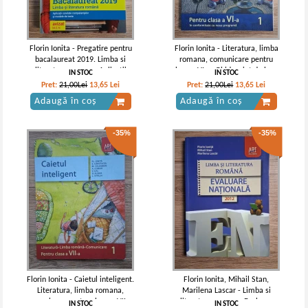
Florin Ionita - Pregatire pentru
Florin Ionita - Literatura, limba
bacalaureat 2019. Limba si
romana, comunicare pentru
literatura romana. Aplicatii
clasa a VI-a. Ghid, caiet de lucru
IN STOC
IN STOC
corelate competentelor si
in conformitate cu noua
Pret:
21,00Lei
13,65
Lei
Pret:
21,00Lei
13,65
Lei
modele de teste
programa (semestrul 1)
Adaugă în coș
Adaugă în coș
-35%
-35%
Florin Ionita - Caietul inteligent.
Florin Ionita, Mihail Stan,
Literatura, limba romana,
Marilena Lascar - Limba si
comunicare pentru clasa a VII-a,
literatura romana. Evaluare
IN STOC
IN STOC