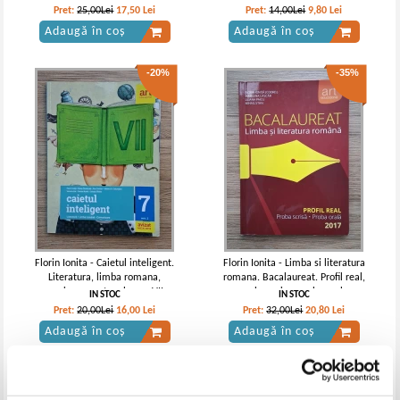
semestrul 2
Pret:
25,00Lei
17,50
Lei
Pret:
14,00Lei
9,80
Lei
Adaugă în coș
Adaugă în coș
-20%
-35%
Florin Ionita - Caietul inteligent.
Florin Ionita - Limba si literatura
Literatura, limba romana,
romana. Bacalaureat. Profil real,
comunicare pentru clasa a VII-a,
proba scrisa, proba orala
IN STOC
IN STOC
semestrul 2
Pret:
20,00Lei
16,00
Lei
Pret:
32,00Lei
20,80
Lei
Adaugă în coș
Adaugă în coș
-35%
-35%