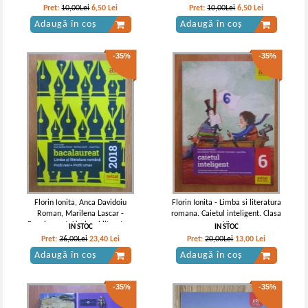
examenul de capacitate
Pret:
10,00Lei
6,50
Lei
Pret:
10,00Lei
6,50
Lei
Adaugă în coș
Adaugă în coș
-35%
-35%
Florin Ionita, Anca Davidoiu
Florin Ionita - Limba si literatura
Roman, Marilena Lascar -
romana. Caietul inteligent. Clasa
Bacalaureat. Limba si literatura
a VI-a
IN STOC
IN STOC
romana. Profil real. Profil uman
Pret:
36,00Lei
23,40
Lei
Pret:
20,00Lei
13,00
Lei
Adaugă în coș
Adaugă în coș
-35%
-35%