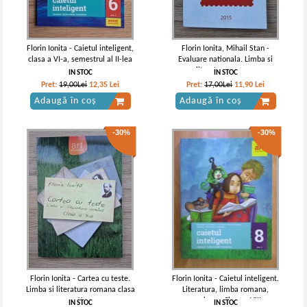
Florin Ionita - Caietul inteligent,
Florin Ionita, Mihail Stan -
clasa a VI-a, semestrul al II-lea
Evaluare nationala. Limba si
literatura romana
IN STOC
IN STOC
Pret:
19,00Lei
12,35
Lei
Pret:
17,00Lei
11,90
Lei
Adaugă în coș
Adaugă în coș
-30%
-30%
Florin Ionita - Cartea cu teste.
Florin Ionita - Caietul inteligent.
Limba si literatura romana clasa
Literatura, limba romana,
a X-a
comunicare. Clasa a VIII-a,
IN STOC
IN STOC