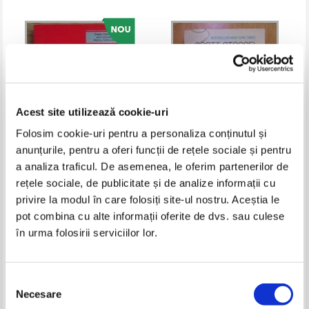
Acest site utilizează cookie-uri
Folosim cookie-uri pentru a personaliza conținutul și
anunțurile, pentru a oferi funcții de rețele sociale și pentru
a analiza traficul. De asemenea, le oferim partenerilor de
Sheila Ostrander - Tehnica
Scott Stossel - Anxietatea
rețele sociale, de publicitate și de analize informații cu
invatarii rapide
privire la modul în care folosiți site-ul nostru. Aceștia le
Pret:
32,00
Lei
Pret:
32,00
Lei
Adaugă în coș
Adaugă în coș
pot combina cu alte informații oferite de dvs. sau culese
în urma folosirii serviciilor lor.
-20%
Selecția
Necesare
consimțământului