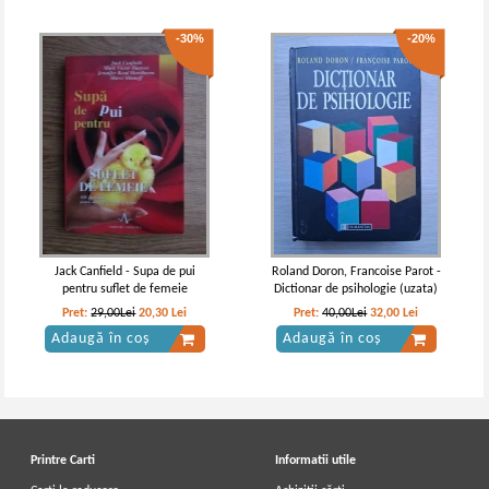
-30%
-20%
Jack Canfield - Supa de pui
Roland Doron, Francoise Parot -
pentru suflet de femeie
Dictionar de psihologie (uzata)
Pret:
29,00Lei
20,30
Lei
Pret:
40,00Lei
32,00
Lei
Adaugă în coș
Adaugă în coș
Printre Carti
Informatii utile