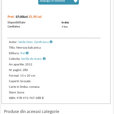
Adaugă în wishlist
Pret:
37,00Lei
25,90
Lei
Disponibilitate:
in stoc
Cantitatea:
1 buc
Autor:
Vasile Dem. Zamfirescu
Titlu: Nevroza balcanica
Editura:
Trei
Colectia:
Seriile de Autor
An aparitie: 2012
Nr pagini: 280
Format: 13 x 20 cm
Coperti: brosate
Carte in limba: romana
Stare: buna
ISBN: 978-973-707-588-8
Produse din aceeasi categorie