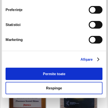
Preferinţe
Statistici
Sigmund Freud - Vina de a fi
Donny Deutsch, Catherine
femeie
Whitney - The big idea. How to
Marketing
make your entrepreneurial
Pret:
40,00Lei
32,00
Lei
Pret:
27,00
Lei
dreams come true, from AHA
Adaugă în coș
Adaugă în coș
moment
Afişare
-30%
Permite toate
Respinge