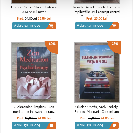
Florence Scovel Shinn - Puterea
Renate Daniel - Sinele. Bazele si
cuvantului rostit
implicatiile unui concept central
din psihologia analitica
Pret:
34,00Lei
23,80
Lei
Pret:
25,00
Lei
Adaugă în coș
Adaugă în coș
-60%
-35%
C. Alexander Simpkins - Zen
Cristian Onetiu, Andy Szekely,
meditation in psychotherapy.
Simona Macovei - Cum mi-am
Techniques for clinical practice
schimbat viata in 4 zile
Pret:
60,00Lei
24,00
Lei
Pret:
37,00Lei
24,05
Lei
Adaugă în coș
Adaugă în coș