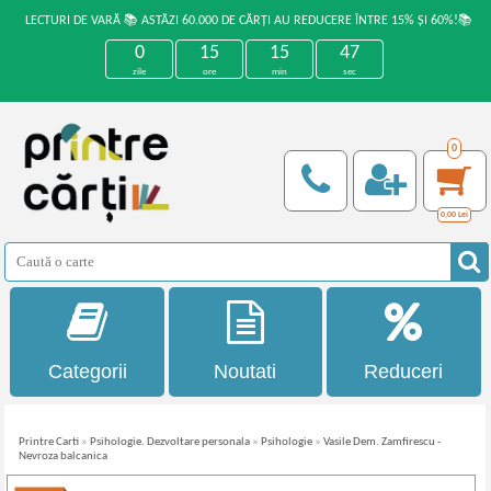
LECTURI DE VARĂ 📚 ASTĂZI 60.000 DE CĂRȚI AU REDUCERE ÎNTRE 15% ȘI 60%!📚
0
15
15
46
zile
ore
min
sec
0
0,00
Lei
Categorii
Noutati
Reduceri
Printre Carti
»
Psihologie. Dezvoltare personala
»
Psihologie
»
Vasile Dem. Zamfirescu -
Nevroza balcanica