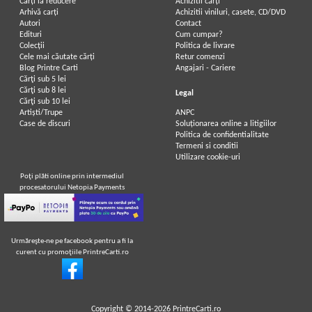
Carți la reducere
Achizitii cărți
Arhivă carți
Achizitii viniluri, casete, CD/DVD
Autori
Contact
Edituri
Cum cumpar?
Colecții
Politica de livrare
Cele mai căutate cărți
Retur comenzi
Blog Printre Carti
Angajari - Cariere
Cărţi sub 5 lei
Cărţi sub 8 lei
Legal
Cărţi sub 10 lei
Artiști/Trupe
ANPC
Case de discuri
Soluționarea online a litigiilor
Politica de confidentialitate
Termeni si conditii
Utilizare cookie-uri
Poţi plăti online prin intermediul
procesatorului Netopia Payments
Urmăreşte-ne pe facebook pentru a fi la
curent cu promoţiile PrintreCarti.ro
Copyright © 2014-2026
PrintreCarti.ro