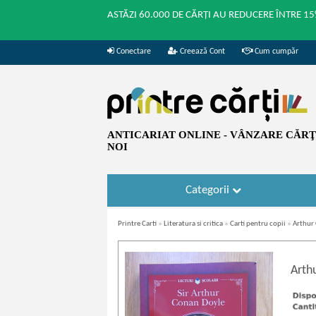
ASTĂZI 60.000 DE CĂRȚI AU REDUCERE ÎNTRE 15
Conectare
Creează Cont
Cum cumpăr
ANTICARIAT ONLINE - VÂNZARE CĂRŢI
NOI
Categorii
Printre Carti
»
Literatura si critica
»
Carti pentru copii
»
Arthur 
Arth