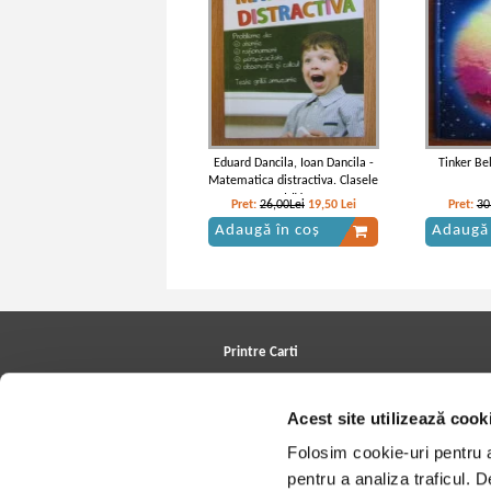
Eduard Dancila, Ioan Dancila -
Tinker Bel
Matematica distractiva. Clasele
I-IV
Pret:
26,00Lei
19,50
Lei
Pret:
30
Adaugă în coș
Adaugă 
Printre Carti
Carți la reducere
Arhivă carți
Acest site utilizează cook
Autori
Edituri
Folosim cookie-uri pentru a 
Colecții
Cele mai căutate cărți
pentru a analiza traficul. 
Blog Printre Carti