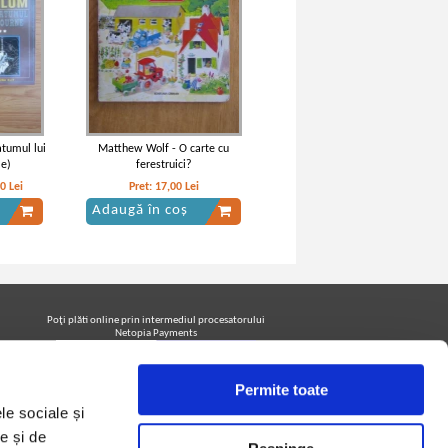
tumul lui
Matthew Wolf - O carte cu
me)
ferestruici?
10
Lei
Pret:
17,00
Lei
Adaugă în coș
Poţi plăti online prin intermediul procesatorului
Netopia Payments
Permite toate
Urmăreşte-ne pe facebook pentru a fi la curent cu
le sociale și
promoţiile PrintreCarti.ro
e și de