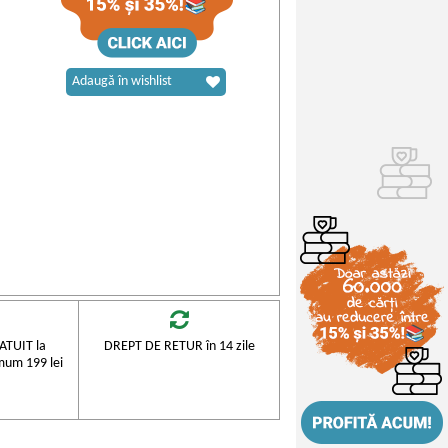
Adaugă în wishlist
TUIT la
DREPT DE RETUR în 14 zile
mum 199 lei