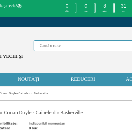
0
0
8
31
% ȘI 35%!📚
zile
ore
min
sec
 VECHI ŞI
NOUTĂȚI
REDUCERI
AC
Conan Doyle - Cainele din Baskerville
ur Conan Doyle
-
Cainele din Baskerville