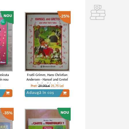
-25%
nicuta
Fratii Grimm, Hans Christian
in nou
Andersen - Hansel and Gretel
and other fairy tales
i
Pret:
29,00Lei
21,75
Lei
Adaugă în coș
-35%