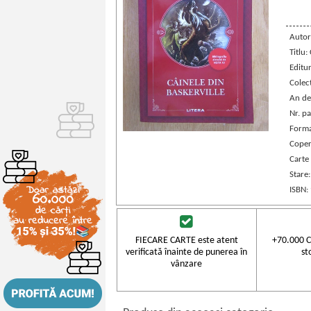
Autor
Titlu:
Editu
Colec
An de
Nr. pa
Forma
Coper
Carte
Stare
ISBN:
FIECARE CARTE este atent
+70.000 C
verificată înainte de punerea în
st
vânzare