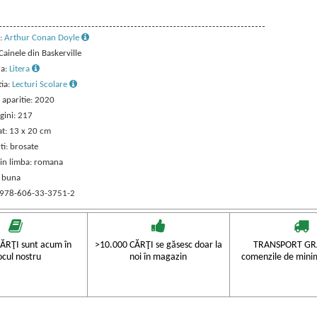
:
Arthur Conan Doyle
 Cainele din Baskerville
ra:
Litera
tia:
Lecturi Scolare
 aparitie: 2020
gini: 217
t: 13 x 20 cm
ti: brosate
 in limba: romana
: buna
 978-606-33-3751-2
ĂRŢI sunt acum în
>10.000 CĂRŢI se găsesc doar la
TRANSPORT GRA
ocul nostru
noi în magazin
comenzile de mini