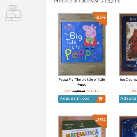
Produse din aceeasi categorie
-25%
Peppa Pig. The big tale of little
Ion Creanga
Peppa
Pret:
23,00Lei
17,25
Lei
Pre
Adaugă în coș
Adaugă 
-25%