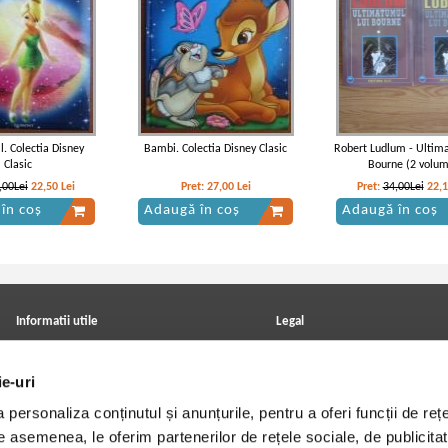
l. Colectia Disney
Bambi. Colectia Disney Clasic
Robert Ludlum - Ultima
Clasic
Bourne (2 volu
,00Lei
22,50
Lei
Pret:
27,00
Lei
Pret:
34,00Lei
22,
în coș
Adaugă în coș
Adaugă în coș
Informatii utile
Legal
ANPC
Achizitii cărți
Achizitii viniluri, casete, CD/DVD
Soluționarea online a litigiilor
ie-uri
Contact
Politica de confidentialitate
Cum cumpar?
Termeni si conditii
personaliza conținutul și anunțurile, pentru a oferi funcții de rețe
Politica de livrare
Utilizare cookie-uri
Retur comenzi
De asemenea, le oferim partenerilor de rețele sociale, de publicitat
Angajari - Cariere