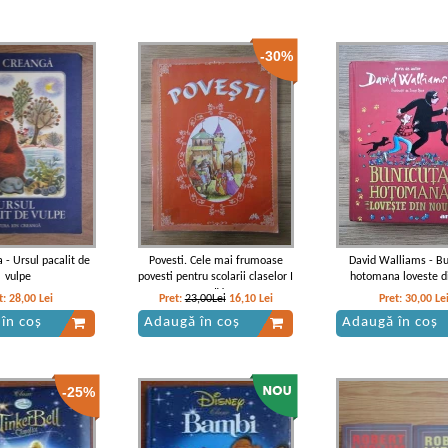
-30%
 - Ursul pacalit de
Povesti. Cele mai frumoase
David Walliams - Bu
vulpe
povesti pentru scolarii claselor I
hotomana loveste d
- IV
t:
28,00
Lei
Pret:
23,00Lei
16,10
Lei
Pret:
30,00
Le
în coș
Adaugă în coș
Adaugă în coș
-25%