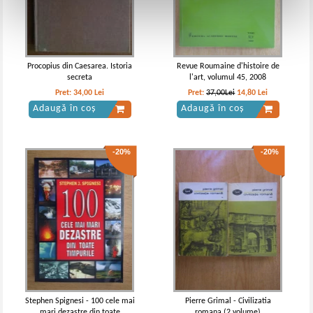
Procopius din Caesarea. Istoria
Revue Roumaine d'histoire de
secreta
l'art, volumul 45, 2008
Pret:
34,00
Lei
Pret:
37,00Lei
14,80
Lei
Adaugă în coș
Adaugă în coș
-20%
-20%
Stephen Spignesi - 100 cele mai
Pierre Grimal - Civilizatia
mari dezastre din toate
romana (2 volume)