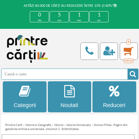
ASTĂZI 60.000 DE CĂRȚI AU REDUCERE ÎNTRE 15% ȘI 60%!📚
0
5
1
0
zile
ore
min
sec
0
0,00
Lei
Categorii
Noutati
Reduceri
Printre Carti
»
Istorie si Geografie
»
Istorie
»
Istorie Universala
»
Simion Pitea - Pagini din
gandirea militara universala, volumul 1. Antichitatea