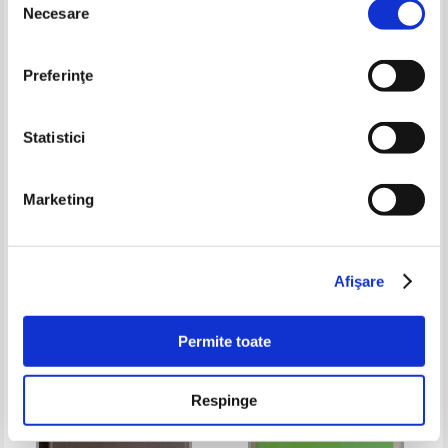
Necesare
consimțământului
Preferinţe
Statistici
Marketing
Leon Tolstoi - La guerre et la
Jacques le Goff - Banii si viata
paix (1906)
Pret:
37,00Lei
14,80
Lei
Pret:
30,00
Lei
Adaugă în coș
Adaugă în coș
Afişare
-60%
Permite toate
Respinge