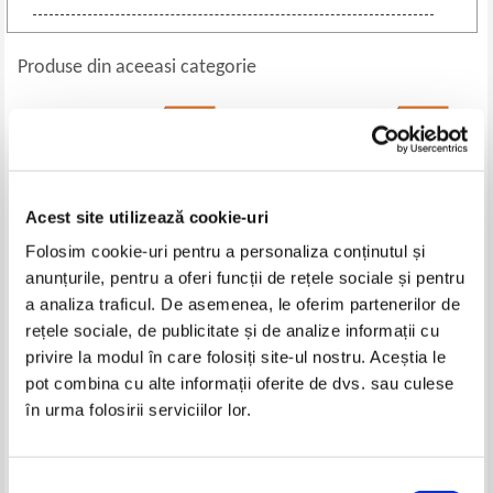
Produse din aceeasi categorie
-30%
-35%
Acest site utilizează cookie-uri
Folosim cookie-uri pentru a personaliza conținutul și
anunțurile, pentru a oferi funcții de rețele sociale și pentru
a analiza traficul. De asemenea, le oferim partenerilor de
rețele sociale, de publicitate și de analize informații cu
12 ani cu Hitler 1933 - 1945.
Victor Suvorov - Ultima
privire la modul în care folosiți site-ul nostru. Aceștia le
Marturia secretarei particulare a
republica, volumul 2. Cauza
pot combina cu alte informații oferite de dvs. sau culese
lui Hitler
sfanta
Pret:
21,00Lei
14,70
Lei
Pret:
28,00Lei
18,20
Lei
în urma folosirii serviciilor lor.
Adaugă în coș
Adaugă în coș
Selecția
-60%