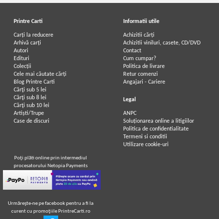
Printre Carti
Informatii utile
Carți la reducere
Achizitii cărți
Arhivă carți
Achizitii viniluri, casete, CD/DVD
Autori
Contact
Edituri
Cum cumpar?
Colecții
Politica de livrare
Cele mai căutate cărți
Retur comenzi
Blog Printre Carti
Angajari - Cariere
Cărţi sub 5 lei
Cărţi sub 8 lei
Legal
Cărţi sub 10 lei
Artiști/Trupe
ANPC
Case de discuri
Soluționarea online a litigiilor
Politica de confidentialitate
Termeni si conditii
Utilizare cookie-uri
Poţi plăti online prin intermediul
procesatorului Netopia Payments
Urmăreşte-ne pe facebook pentru a fi la
curent cu promoţiile PrintreCarti.ro