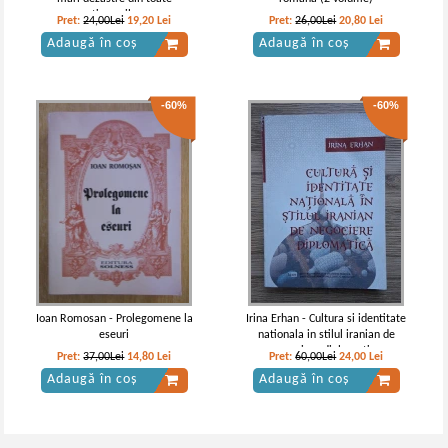
timpurile
Pret:
24,00Lei
19,20
Lei
Pret:
26,00Lei
20,80
Lei
Adaugă în coș
Adaugă în coș
-60%
-60%
Ioan Romosan - Prolegomene la
Irina Erhan - Cultura si identitate
eseuri
nationala in stilul iranian de
negociere diplomatica
Pret:
37,00Lei
14,80
Lei
Pret:
60,00Lei
24,00
Lei
Adaugă în coș
Adaugă în coș