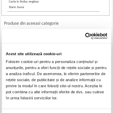
Carte in limba: engleza
Stare: buna
Produse din aceeasi categorie
-25%
-35%
Acest site utilizează cookie-uri
Folosim cookie-uri pentru a personaliza conținutul și
anunțurile, pentru a oferi funcții de rețele sociale și pentru
a analiza traficul. De asemenea, le oferim partenerilor de
rețele sociale, de publicitate și de analize informații cu
privire la modul în care folosiți site-ul nostru. Aceștia le
Destinatii de top, Atena
Michael Leapman - London (ghid
pot combina cu alte informații oferite de dvs. sau culese
de calatorie)
în urma folosirii serviciilor lor.
Pret:
37,00Lei
27,75
Lei
Pret:
35,00Lei
22,75
Lei
Adaugă în coș
Adaugă în coș