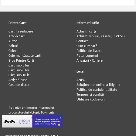
Printre Carti
Informatii utile
Carți la reducere
Achizitii cărți
Arhivă carți
Achizitii viniluri, casete, CD/DVD
Autori
Contact
Edituri
Cum cumpar?
Colecții
Politica de livrare
Cele mai căutate cărți
Retur comenzi
Blog Printre Carti
Angajari - Cariere
Cărţi sub 5 lei
Cărţi sub 8 lei
Legal
Cărţi sub 10 lei
Artiști/Trupe
ANPC
Case de discuri
Soluționarea online a litigiilor
Politica de confidentialitate
Termeni si conditii
Utilizare cookie-uri
Poţi plăti online prin intermediul
procesatorului Netopia Payments