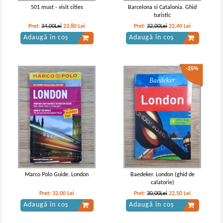
501 must - visit cities
Barcelona si Catalonia. Ghid
turistic
Pret:
34,00Lei
23,80
Lei
Pret:
32,00Lei
22,40
Lei
Adaugă în coș
Adaugă în coș
-25%
Marco Polo Guide. London
Baedeker. London (ghid de
calatorie)
Pret:
32,00
Lei
Pret:
30,00Lei
22,50
Lei
Adaugă în coș
Adaugă în coș