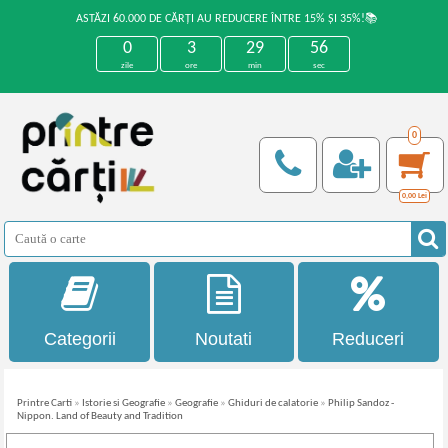
ASTĂZI 60.000 DE CĂRȚI AU REDUCERE ÎNTRE 15% ȘI 35%!📚
0
3
29
56
zile
ore
min
sec
0
0,00
Lei
Categorii
Noutati
Reduceri
Printre Carti
»
Istorie si Geografie
»
Geografie
»
Ghiduri de calatorie
»
Philip Sandoz -
Nippon. Land of Beauty and Tradition