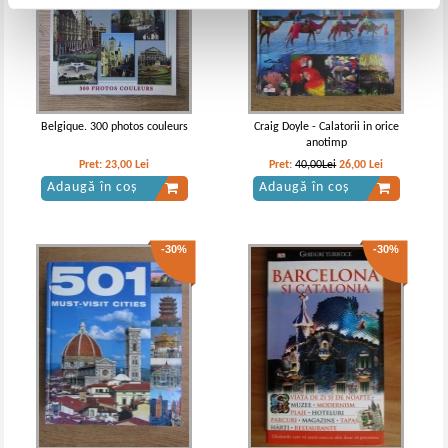
Belgique. 300 photos couleurs
Craig Doyle - Calatorii in orice
anotimp
Pret:
23,00
Lei
Pret:
40,00Lei
26,00
Lei
Adaugă în coș
Adaugă în coș
-30%
-30%