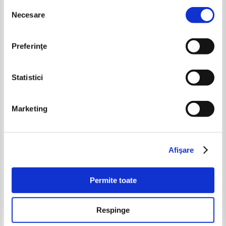
Selecția
-25%
-35%
Necesare
consimțământului
Preferinţe
Statistici
Marketing
100 merveilles du monde
Peccioli (album)
Pret:
50,00Lei
37,50
Lei
Pret:
50,00Lei
32,50
Lei
Afişare
Adaugă în coș
Adaugă în coș
Permite toate
-35%
Respinge