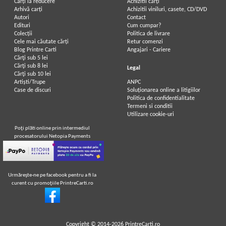
Carți la reducere
Achizitii cărți
Arhivă carți
Achizitii viniluri, casete, CD/DVD
Autori
Contact
C. G. Jung - Opere complete, vol. 9 -
C. G. Jung - Opere complete, vol. 7 -
Edituri
Cum cumpar?
Aion. Contributii la simbolistica
Doua scrieri despre psihologia
Colecții
Politica de livrare
sinelui
analitica
Cele mai căutate cărți
Retur comenzi
Blog Printre Carti
Angajari - Cariere
Cărţi sub 5 lei
Cărţi sub 8 lei
Legal
Cărţi sub 10 lei
Artiști/Trupe
ANPC
Case de discuri
Soluționarea online a litigiilor
Politica de confidentialitate
Termeni si conditii
Utilizare cookie-uri
Poţi plăti online prin intermediul
procesatorului Netopia Payments
Urmăreşte-ne pe facebook pentru a fi la
curent cu promoţiile PrintreCarti.ro
Carl Gustav Jung - Opere complete,
C. G. Jung - Opere complete,
volumul 9, partea 1. Arhetipurile si
volumul 14, partile I, II si III.
inconstientul colectiv
Mysterium Coniunctionis
Copyright © 2014-2026
PrintreCarti.ro