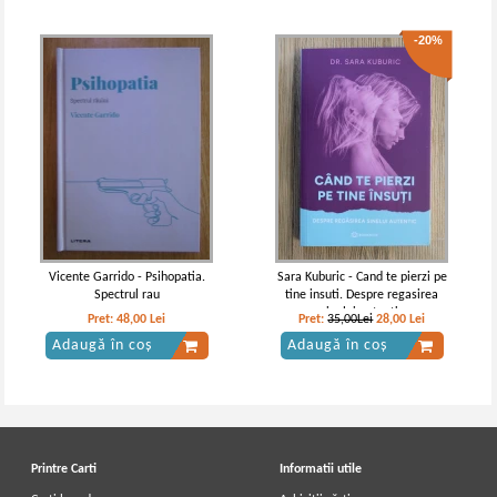
-20%
C. G. Jung - Opere complete, vol. 1.
C. G. Jung - Opere complete, vol. 2.
Arhetipurile si inconstientul
Psihologia fenomenelor oculte
colectiv
Vicente Garrido - Psihopatia.
Sara Kuburic - Cand te pierzi pe
Spectrul rau
tine insuti. Despre regasirea
sinelui autentic
Pret:
48,00
Lei
Pret:
35,00Lei
28,00
Lei
Adaugă în coș
Adaugă în coș
Printre Carti
Informatii utile