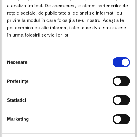
a analiza traficul. De asemenea, le oferim partenerilor de
-40%
rețele sociale, de publicitate și de analize informații cu
privire la modul în care folosiți site-ul nostru. Aceștia le
pot combina cu alte informații oferite de dvs. sau culese
în urma folosirii serviciilor lor.
Carl Gustav Jung - Opere complete,
Carl Gustav Jung - Opere complete,
volumul 5. Simboluri ale
volumul 10. Civilizatia in tranzitie
transformarii
IN STOC
IN STOC
Selecția
Pret:
48,00
Lei
Pret:
35,00
Lei
Necesare
consimțământului
Adaugă în coș
Adaugă în coș
C. G. Jung - Opere complete, vol.
Suzanne Vallieres - Trucuri
Preferinţe
12. Psihologie si alchimie
psihologice pentru parinti. Cum
sa educam copilul (0-3 ani)
Pret:
45,00
Lei
Pret:
80,00Lei
48,00
Lei
Adaugă în coș
Adaugă în coș
Statistici
-40%
Marketing