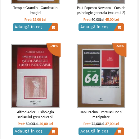
Temple Grandin - Gandesc in
Paul Popescu Neveanu - Curs de
imagini
psihologie generala (volumul 2)
Pret:
32,00
Lei
Pret:
60,00Lei
48,00
Lei
Adaugă în coș
Adaugă în coș
-20%
-50%
C. G. Jung - Opere complete, vol. 6.
C. G. Jung - Opere complete, vol. 3.
Tipuri psihologice
Psihogeneza bolilor spiritului
IN STOC
Pret:
34,00
Lei
Adaugă în coș
Alfred Adler - Psihologia
Dan Craciun - Persuasiune si
scolarului greu educabil
manipulare
Pret:
50,00Lei
40,00
Lei
Pret:
74,00Lei
37,00
Lei
Adaugă în coș
Adaugă în coș