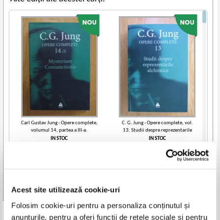
Carl Gustav Jung - Opere complete,
C. G. Jung - Opere complete, vol.
volumul 14, partea a III-a.
13. Studii despre reprezentarile
Mysterium Coniunctionis
alchimice
IN STOC
IN STOC
Pret:
45,00
Lei
Pret:
46,00
Lei
Adaugă în coș
Adaugă în coș
Acest site utilizează cookie-uri
Vezi toate edițiile »
Folosim cookie-uri pentru a personaliza conținutul și
Produse din aceeasi categorie
anunțurile, pentru a oferi funcții de rețele sociale și pentru