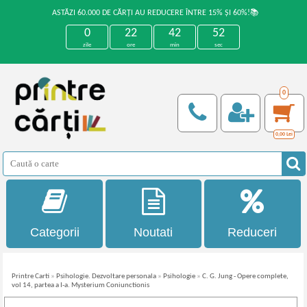
ASTĂZI 60.000 DE CĂRȚI AU REDUCERE ÎNTRE 15% ȘI 60%!📚
0
22
42
52
zile
ore
min
sec
0
0,00
Lei
Categorii
Noutati
Reduceri
Printre Carti
»
Psihologie. Dezvoltare personala
»
Psihologie
»
C. G. Jung - Opere complete,
vol 14, partea a I-a. Mysterium Coniunctionis