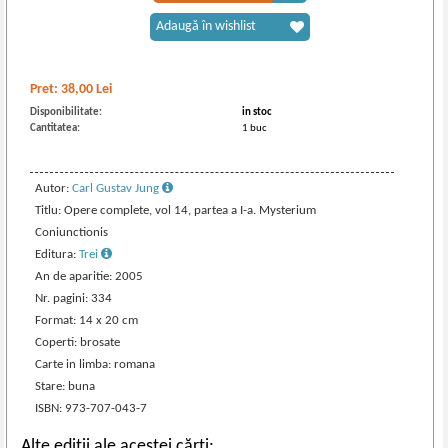
Adaugă în wishlist
Pret:
38,00
Lei
Disponibilitate:
in stoc
Cantitatea:
1 buc
Autor:
Carl Gustav Jung
Titlu: Opere complete, vol 14, partea a I-a. Mysterium
Coniunctionis
Editura:
Trei
An de aparitie: 2005
Nr. pagini: 334
Format: 14 x 20 cm
Coperti: brosate
Carte in limba: romana
Stare: buna
ISBN: 973-707-043-7
Alte ediții ale acestei cărți: