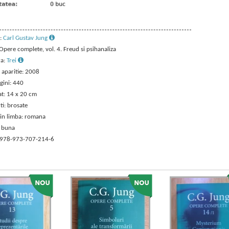
:
Carl Gustav Jung
 Opere complete, vol. 4. Freud si psihanaliza
ra:
Trei
 aparitie: 2008
gini: 440
t: 14 x 20 cm
ti: brosate
 in limba: romana
: buna
 978-973-707-214-6