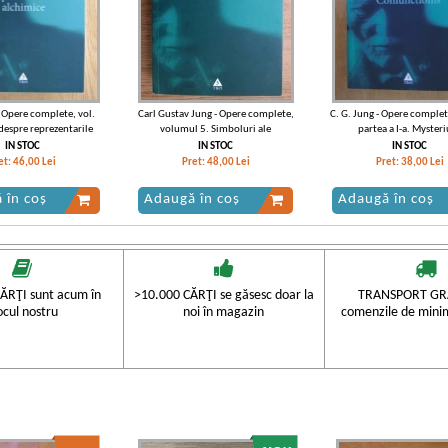
- Opere complete, vol.
Carl Gustav Jung - Opere complete,
C. G. Jung - Opere complet
 despre reprezentarile
volumul 5. Simboluri ale
partea a I-a. Myster
alchimice
transformarii
Coniunctionis
IN STOC
IN STOC
IN STOC
et:
46,00
Lei
Pret:
48,00
Lei
Pret:
38,00
Lei
 în coș
Adaugă în coș
Adaugă în coș
ĂRŢI sunt acum în
>10.000 CĂRŢI se găsesc doar la
TRANSPORT GRA
ocul nostru
noi în magazin
comenzile de mini