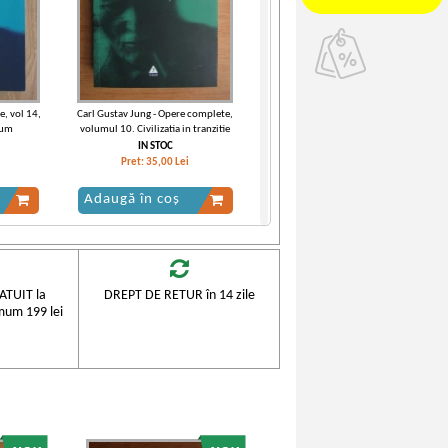
e, vol 14,
Carl Gustav Jung - Opere complete,
ium
volumul 10. Civilizatia in tranzitie
IN STOC
Pret:
35,00
Lei
Adaugă în coș
TUIT la
DREPT DE RETUR în 14 zile
mum 199 lei