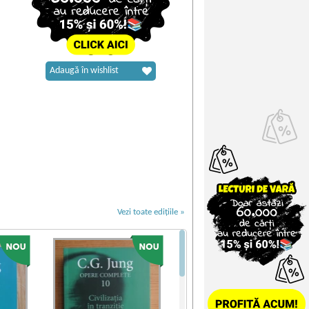
Adaugă în wishlist
Vezi toate edițiile »