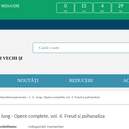
0
15
4
29
U REDUCERE
zile
ore
min
sec
 VECHI ŞI
NOUTĂȚI
REDUCERI
AC
Dezvoltare personala
»
C. G. Jung - Opere complete, vol. 4. Freud si psihanaliza
. Jung
-
Opere complete, vol. 4. Freud si psihanaliza