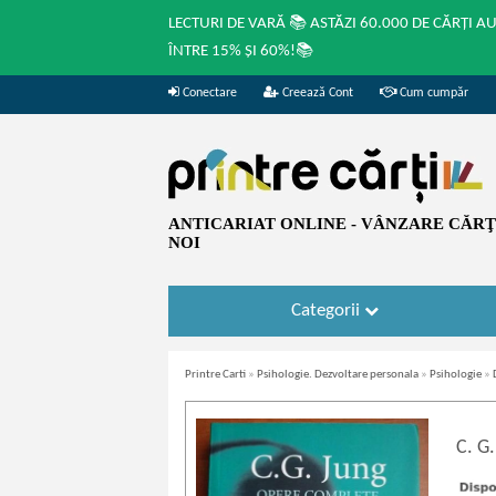
LECTURI DE VARĂ 📚 ASTĂZI 60.000 DE CĂRȚI A
ÎNTRE 15% ȘI 60%!📚
Conectare
Creează Cont
Cum cumpăr
ANTICARIAT ONLINE - VÂNZARE CĂRŢI
NOI
Categorii
Printre Carti
»
Psihologie. Dezvoltare personala
»
Psihologie
»
C. G