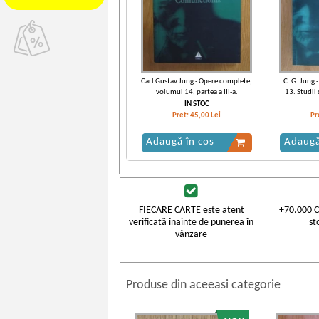
Carl Gustav Jung - Opere complete,
C. G. Jung 
volumul 14, partea a III-a.
13. Studii
Mysterium Coniunctionis
IN STOC
Pret:
45,00
Lei
Pr
Adaugă în coș
Adaugă
FIECARE CARTE este atent
+70.000 C
verificată înainte de punerea în
st
vânzare
Produse din aceeasi categorie