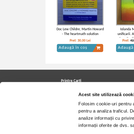
Doc Lew Childre, Martin Howard
Iolanda M
- The heartmath solution
unificarii. 
dezvoltarii
Pret:
30,00
Lei
Pret:
40
Adaugă în coș
Adaugă 
Carl Gustav Jung - Opere complete,
C. G. Jun
volumul 9, partea 1. Arhetipurile si
volumul 14
inconstientul colectiv
Mysteri
Printre Carti
Carți la reducere
Acest site utilizează cook
Arhivă carți
Autori
Folosim cookie-uri pentru a 
Edituri
Colecții
pentru a analiza traficul. 
Cele mai căutate cărți
analize informații cu privir
Blog Printre Carti
Cărţi sub 5 lei
informații oferite de dvs. sa
Cărţi sub 8 lei
Cărţi sub 10 lei