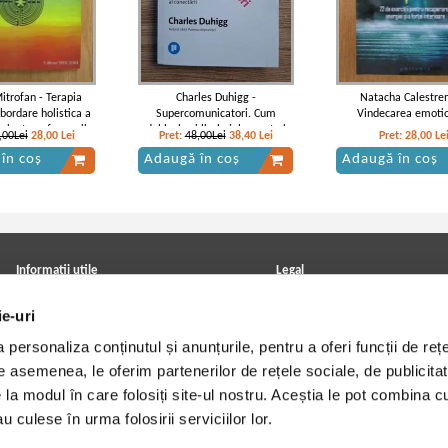
itrofan - Terapia
Charles Duhigg -
Natacha Calestre
Abordare holistica a
Supercomunicatori. Cum
Vindecarea emoti
 si a transformarii
deblochezi limbajul secret al
,00Lei
28,00
Lei
Pret:
48,00Lei
38,40
Lei
Pret:
28,00
Le
umane
conectarii
în coș
Adaugă în coș
Adaugă în coș
g - Opere complete,
C. G. Jung - Opere complete, vol 14,
C. G. Jung - Opere com
, partile I, II si III.
partea a 2-a. Mysterium
volumul 12. Psihologie si
um Coniunctionis
Coniunctionis
Informatii utile
Legal
ANPC
Achizitii cărți
ie-uri
Achizitii viniluri, casete, CD/DVD
Soluționarea online a litigiilor
Contact
Politica de confidentialitate
personaliza conținutul și anunțurile, pentru a oferi funcții de rețe
Cum cumpar?
Termeni si conditii
Politica de livrare
Utilizare cookie-uri
De asemenea, le oferim partenerilor de rețele sociale, de publicitat
Retur comenzi
e la modul în care folosiți site-ul nostru. Aceștia le pot combina c
Angajari - Cariere
u culese în urma folosirii serviciilor lor.