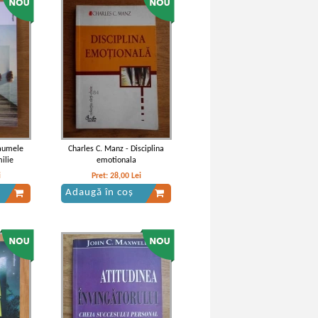
complete,
C. G. Jung - Opere complete, vol. 6.
ca
Tipuri psihologice
IN STOC
Pret:
34,00
Lei
Adaugă în coș
raumele
Charles C. Manz - Disciplina
ilie
emotionala
i
Pret:
28,00
Lei
Adaugă în coș
, vol. 9 -
C. G. Jung - Opere complete, vol. 7 -
olistica
Doua scrieri despre psihologia
analitica