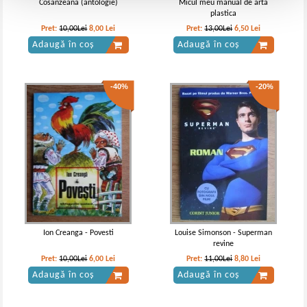
Cosanzeana (antologie)
Micul meu manual de arta
plastica
Pret:
10,00Lei
8,00
Lei
Pret:
13,00Lei
6,50
Lei
Adaugă în coș
Adaugă în coș
-40%
-20%
Ion Creanga - Povesti
Louise Simonson - Superman
revine
Pret:
10,00Lei
6,00
Lei
Pret:
11,00Lei
8,80
Lei
Adaugă în coș
Adaugă în coș