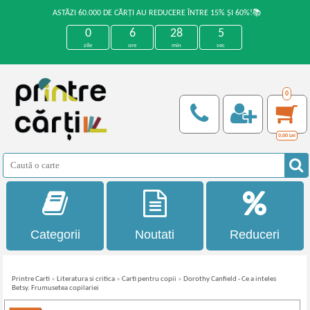
ASTĂZI 60.000 DE CĂRȚI AU REDUCERE ÎNTRE 15% ȘI 60%!📚
0
6
28
5
zile
ore
min
sec
0
0,00
Lei
Categorii
Noutati
Reduceri
Printre Carti
»
Literatura si critica
»
Carti pentru copii
»
Dorothy Canfield - Ce a inteles
Betsy. Frumusetea copilariei