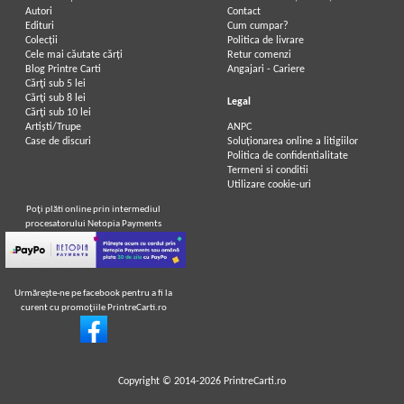
Autori
Contact
Edituri
Cum cumpar?
Colecții
Politica de livrare
Cele mai căutate cărți
Retur comenzi
Blog Printre Carti
Angajari - Cariere
Cărţi sub 5 lei
Cărţi sub 8 lei
Legal
Cărţi sub 10 lei
Artiști/Trupe
ANPC
Case de discuri
Soluționarea online a litigiilor
Politica de confidentialitate
Termeni si conditii
Utilizare cookie-uri
Poţi plăti online prin intermediul
procesatorului Netopia Payments
Urmăreşte-ne pe facebook pentru a fi la
curent cu promoţiile PrintreCarti.ro
Copyright © 2014-2026
PrintreCarti.ro