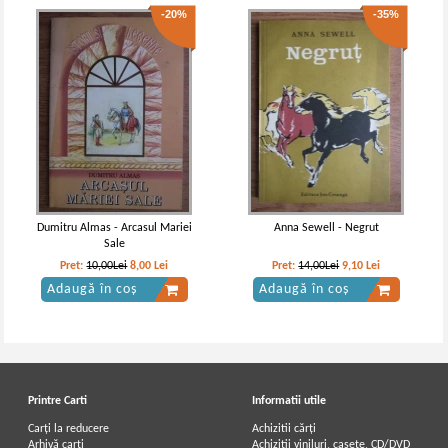
-20%
-35%
Dumitru Almas - Arcasul Mariei
Anna Sewell - Negrut
Sale
Pret:
10,00Lei
8,00
Lei
Pret:
14,00Lei
9,10
Lei
Adaugă în coș
Adaugă în coș
Printre Carti
Informatii utile
Carți la reducere
Achizitii cărți
Arhivă carți
Achizitii viniluri, casete, CD/DVD