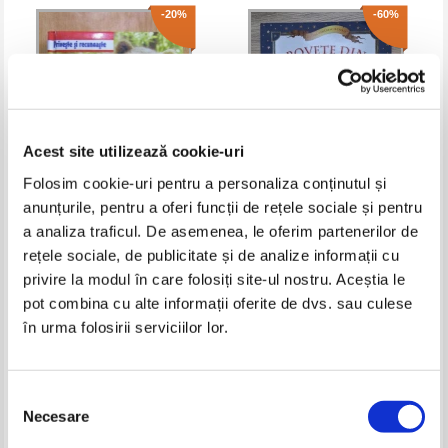
-20%
-60%
Acest site utilizează cookie-uri
Folosim cookie-uri pentru a personaliza conținutul și
anunțurile, pentru a oferi funcții de rețele sociale și pentru
Priveste si recunoaste.
Povete din batrani. 600 de
a analiza traficul. De asemenea, le oferim partenerilor de
Animalele salbatice si familia
proverbe pentru copii
rețele sociale, de publicitate și de analize informații cu
lor
Pret:
10,00Lei
8,00
Lei
Pret:
21,00Lei
8,40
Lei
privire la modul în care folosiți site-ul nostru. Aceștia le
Adaugă în coș
Adaugă în coș
pot combina cu alte informații oferite de dvs. sau culese
în urma folosirii serviciilor lor.
-60%
-20%
Selecția
Necesare
consimțământului