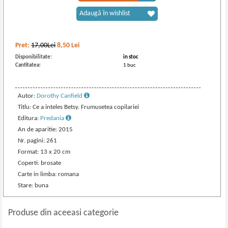
Adaugă în wishlist
Pret:
17,00Lei
8,50
Lei
Disponibilitate:
in stoc
Cantitatea:
1 buc
Autor:
Dorothy Canfield
Titlu: Ce a inteles Betsy. Frumusetea copilariei
Editura:
Predania
An de aparitie: 2015
Nr. pagini: 261
Format: 13 x 20 cm
Coperti: brosate
Carte in limba: romana
Stare: buna
Produse din aceeasi categorie