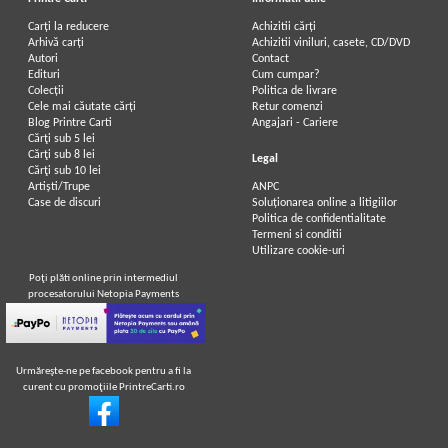
Carți la reducere
Achizitii cărți
Arhivă carți
Achizitii viniluri, casete, CD/DVD
Autori
Contact
Edituri
Cum cumpar?
Colecții
Politica de livrare
Cele mai căutate cărți
Retur comenzi
Blog Printre Carti
Angajari - Cariere
Cărţi sub 5 lei
Cărţi sub 8 lei
Legal
Cărţi sub 10 lei
Artiști/Trupe
ANPC
Case de discuri
Soluționarea online a litigiilor
Politica de confidentialitate
Termeni si conditii
Utilizare cookie-uri
Poţi plăti online prin intermediul
procesatorului Netopia Payments
Urmăreşte-ne pe facebook pentru a fi la
curent cu promoţiile PrintreCarti.ro