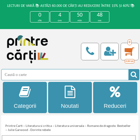
LECTURI DE VARĂ 📚 ASTĂZI 60.000 DE CĂRȚI AU REDUCERE ÎNTRE 15% ȘI 60%!📚
0
4
50
48
zile
ore
min
sec
0
0,00
Lei
Categorii
Noutati
Reduceri
Printre Carti
»
Literatura si critica
»
Literatura universala
»
Romane de dragoste. Bestseller
»
Julie Garwood - Dorinte rebele