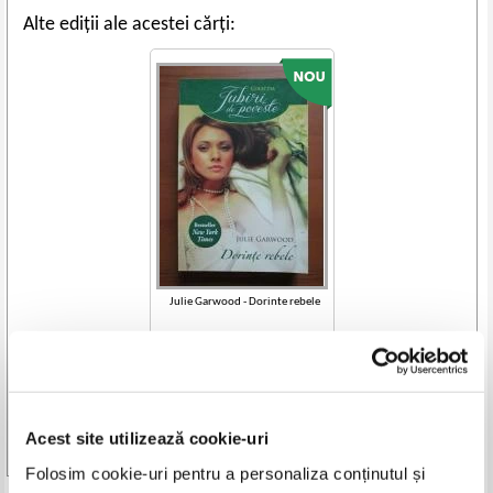
Alte ediții ale acestei cărți:
Julie Garwood - Dorinte rebele
IN STOC
Pret:
7,00
Lei
Adaugă în coș
Acest site utilizează cookie-uri
Vezi toate edițiile »
Folosim cookie-uri pentru a personaliza conținutul și