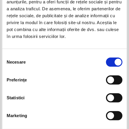
anunțurile, pentru a oferi funcții de rețele sociale și pentru
Produse din aceeasi categorie
a analiza traficul. De asemenea, le oferim partenerilor de
rețele sociale, de publicitate și de analize informații cu
-20%
privire la modul în care folosiți site-ul nostru. Aceștia le
pot combina cu alte informații oferite de dvs. sau culese
în urma folosirii serviciilor lor.
Selecția
Necesare
consimțământului
C. W. Gortner - Isabela de
Paullina Simons - Dincolo de
Preferinţe
Castilia. Legamantul iubirii
pasiune
Pret:
19,00
Lei
Pret:
16,00Lei
12,80
Lei
Adaugă în coș
Adaugă în coș
Statistici
-40%
Marketing