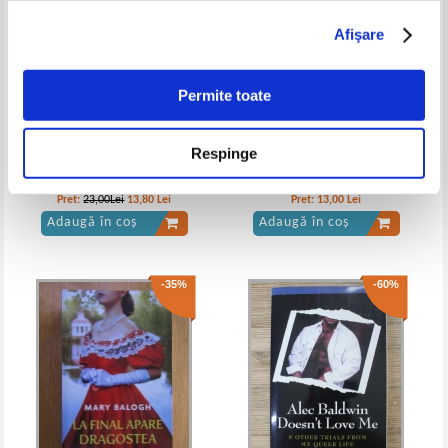
Afişare
Permite toate
Respinge
Lisa Kleypas - Pasiune sublima
Iris Johansen - Sa nu crezi in
nimeni
Pret:
23,00Lei
13,80
Lei
Pret:
13,00
Lei
Adaugă în coș
Adaugă în coș
-35%
-60%