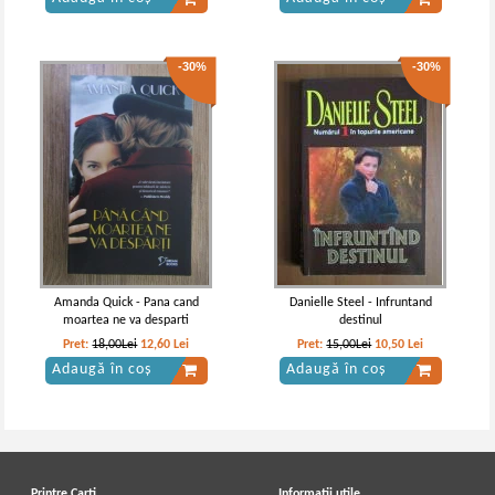
-30%
-30%
Amanda Quick - Pana cand
Danielle Steel - Infruntand
moartea ne va desparti
destinul
Pret:
18,00Lei
12,60
Lei
Pret:
15,00Lei
10,50
Lei
Adaugă în coș
Adaugă în coș
Printre Carti
Informatii utile