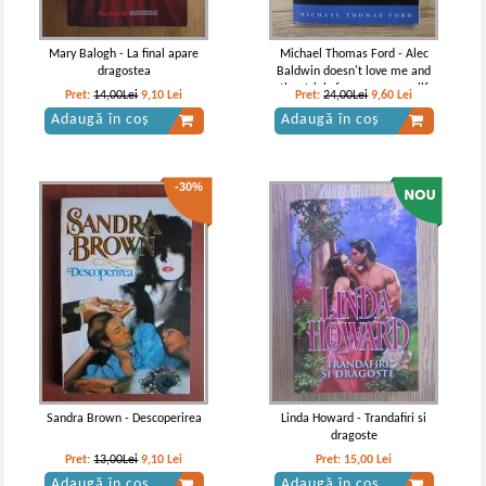
Mary Balogh - La final apare
Michael Thomas Ford - Alec
dragostea
Baldwin doesn't love me and
other trials from my queer life
Pret:
14,00Lei
9,10
Lei
Pret:
24,00Lei
9,60
Lei
Adaugă în coș
Adaugă în coș
-30%
Sandra Brown - Descoperirea
Linda Howard - Trandafiri si
dragoste
Pret:
13,00Lei
9,10
Lei
Pret:
15,00
Lei
Adaugă în coș
Adaugă în coș