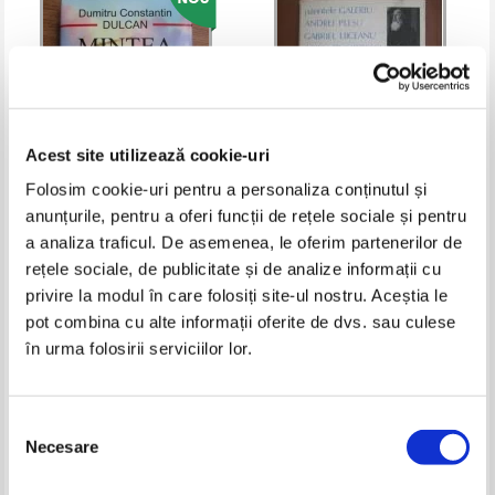
Acest site utilizează cookie-uri
Folosim cookie-uri pentru a personaliza conținutul și
anunțurile, pentru a oferi funcții de rețele sociale și pentru
Dumitru Constantin Dulcan -
Parintele Galeriu, Andrei Plesu,
a analiza traficul. De asemenea, le oferim partenerilor de
Mintea de dincolo
Gabriel Liiceanu, Sorin
Dumitrescu - Dialoguri de seara
rețele sociale, de publicitate și de analize informații cu
Pret:
40,00
Lei
Pret:
30,00
Lei
Adaugă în coș
Adaugă în coș
privire la modul în care folosiți site-ul nostru. Aceștia le
pot combina cu alte informații oferite de dvs. sau culese
în urma folosirii serviciilor lor.
-20%
Selecția
Necesare
consimțământului