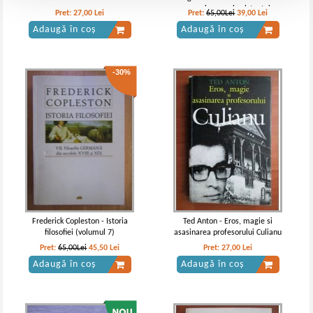
pana la sensul existentei
Pret:
27,00
Lei
Pret:
65,00Lei
39,00
Lei
Adaugă în coș
Adaugă în coș
-30%
Frederick Copleston - Istoria
Ted Anton - Eros, magie si
filosofiei (volumul 7)
asasinarea profesorului Culianu
Pret:
65,00Lei
45,50
Lei
Pret:
27,00
Lei
Adaugă în coș
Adaugă în coș