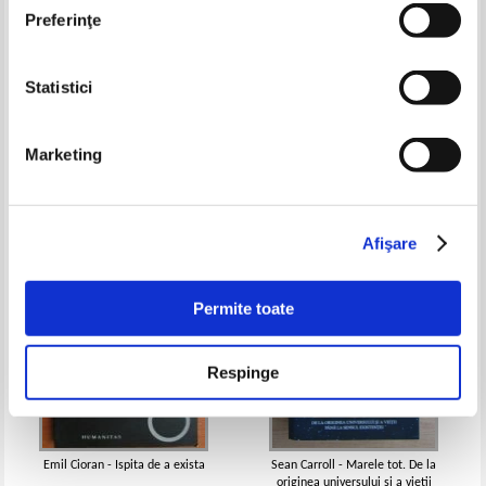
Preferinţe
Statistici
Lidia Staniloae - Lumina faptei
Will Durant - Cele mai stralucite
din lumina cuvantului. Impreuna
minti si idei ale tuturor
cu tatal meu, Dumitru Staniloae
timpurilor
Pret:
34,00Lei
27,20
Lei
Pret:
37,00
Lei
Marketing
Adaugă în coș
Adaugă în coș
-40%
Afişare
Permite toate
Respinge
Emil Cioran - Ispita de a exista
Sean Carroll - Marele tot. De la
originea universului si a vietii