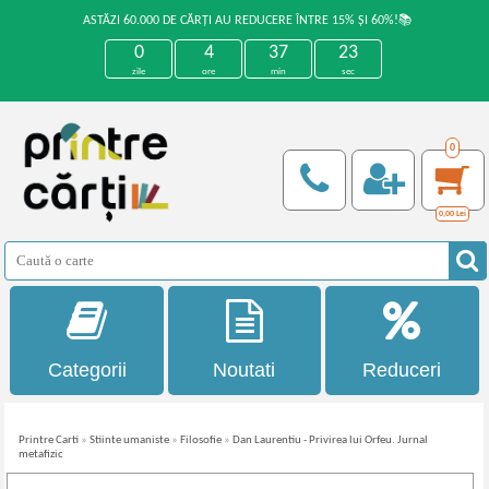
ASTĂZI 60.000 DE CĂRȚI AU REDUCERE ÎNTRE 15% ȘI 60%!📚
0
4
37
23
zile
ore
min
sec
0
0,00
Lei
Categorii
Noutati
Reduceri
Printre Carti
»
Stiinte umaniste
»
Filosofie
»
Dan Laurentiu - Privirea lui Orfeu. Jurnal
metafizic