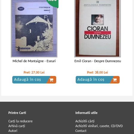
Michel de Montaigne - Eseuri
Emil Cioran - Despre Dumnezeu
Pret:
27,00
Lei
Pret:
38,00
Lei
Adaugă în coș
Adaugă în coș
Printre Carti
Informatii utile
Carți la reducere
Achizitii cărți
Arhivă carți
Achizitii viniluri, casete, CD/DVD
Autori
Contact