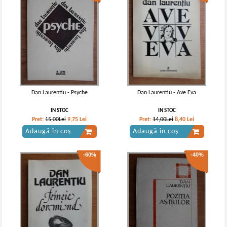
Dan Laurentiu - Psyche
Dan Laurentiu - Ave Eva
IN STOC
IN STOC
Pret:
15,00Lei
9,75
Lei
Pret:
14,00Lei
8,40
Lei
Adaugă în coș
Adaugă în coș
-60%
-40%