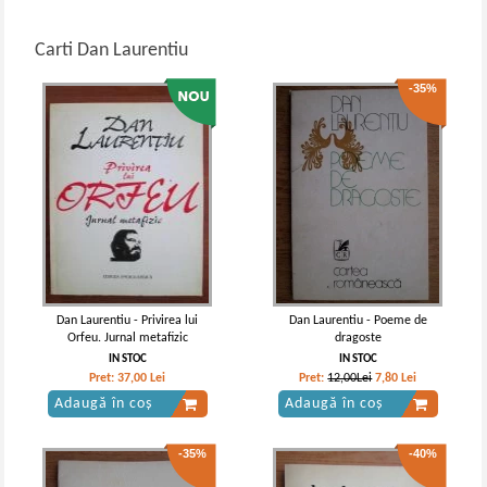
Carti Dan Laurentiu
-35%
Dan Laurentiu - Privirea lui
Dan Laurentiu - Poeme de
Orfeu. Jurnal metafizic
dragoste
IN STOC
IN STOC
Pret:
37,00
Lei
Pret:
12,00Lei
7,80
Lei
Adaugă în coș
Adaugă în coș
-35%
-40%