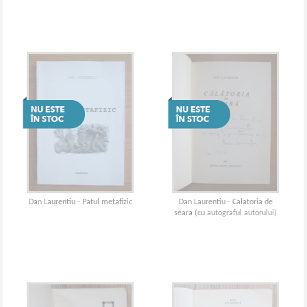
Dan Laurentiu - Patul metafizic
Dan Laurentiu - Calatoria de
seara (cu autograful autorului)