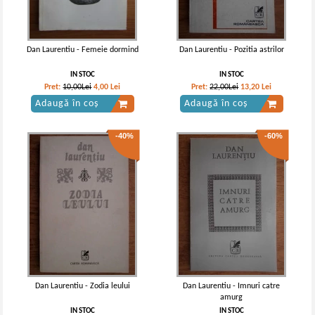
Dan Laurentiu - Femeie dormind
Dan Laurentiu - Pozitia astrilor
IN STOC
IN STOC
Pret:
10,00Lei
4,00
Lei
Pret:
22,00Lei
13,20
Lei
Adaugă în coș
Adaugă în coș
-40%
-60%
Dan Laurentiu - Zodia leului
Dan Laurentiu - Imnuri catre
amurg
IN STOC
IN STOC