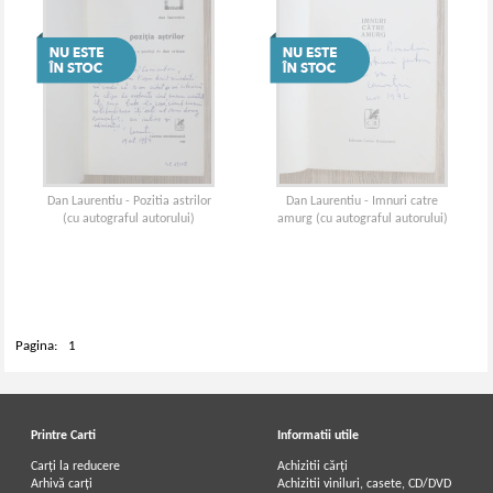
Dan Laurentiu - Pozitia astrilor
Dan Laurentiu - Imnuri catre
(cu autograful autorului)
amurg (cu autograful autorului)
Pagina:
1
Printre Carti
Informatii utile
Carți la reducere
Achizitii cărți
Arhivă carți
Achizitii viniluri, casete, CD/DVD