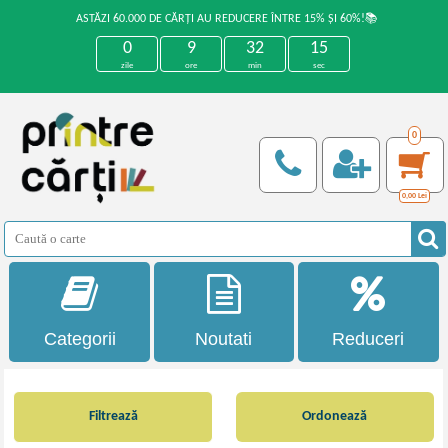
ASTĂZI 60.000 DE CĂRȚI AU REDUCERE ÎNTRE 15% ȘI 60%!📚
0
9
32
14
zile
ore
min
sec
0
0,00
Lei
Categorii
Noutati
Reduceri
Filtrează
Ordonează