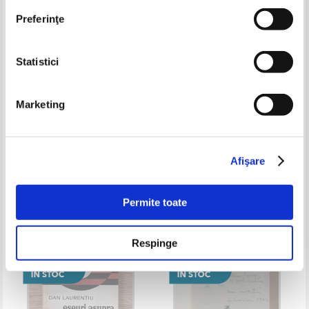
Preferinţe
Statistici
Marketing
Dan Laurentiu - Pozitia astrilor
Dan Laurentiu - Pozitia astrilor
Afişare
Permite toate
Respinge