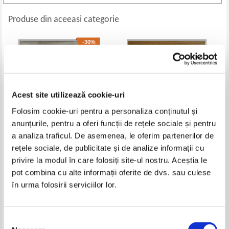
Produse din aceeasi categorie
-30%
Acest site utilizează cookie-uri
Folosim cookie-uri pentru a personaliza conținutul și
anunțurile, pentru a oferi funcții de rețele sociale și pentru
a analiza traficul. De asemenea, le oferim partenerilor de
rețele sociale, de publicitate și de analize informații cu
Micalea Smeltzer - 11:11 un nou
Jojo Moyes - Un bilet pentru
privire la modul în care folosiți site-ul nostru. Aceștia le
inceput
Paris
Pret:
34,00Lei
23,80
Lei
Pret:
27,00
Lei
pot combina cu alte informații oferite de dvs. sau culese
Adaugă în coș
Adaugă în coș
în urma folosirii serviciilor lor.
-20%
-30%
Selecția