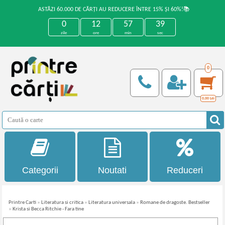
ASTĂZI 60.000 DE CĂRȚI AU REDUCERE ÎNTRE 15% ȘI 60%!📚
0
12
57
39
zile
ore
min
sec
0
0,00
Lei
Categorii
Noutati
Reduceri
Printre Carti
»
Literatura si critica
»
Literatura universala
»
Romane de dragoste. Bestseller
»
Krista si Becca Ritchie - Fara tine