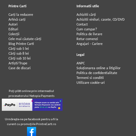
Printre Carti
Informatii utile
Carți la reducere
Achizitii cărți
Arhivă carți
Achizitii viniluri, casete, CD/DVD
Autori
Contact
Edituri
Cum cumpar?
Colecții
Politica de livrare
Cele mai căutate cărți
Retur comenzi
Blog Printre Carti
Angajari - Cariere
Cărţi sub 5 lei
Cărţi sub 8 lei
Legal
Cărţi sub 10 lei
Artiști/Trupe
ANPC
Case de discuri
Soluționarea online a litigiilor
Politica de confidentialitate
Termeni si conditii
Utilizare cookie-uri
Poţi plăti online prin intermediul
procesatorului Netopia Payments
Urmăreşte-ne pe facebook pentru a fi la
curent cu promoţiile PrintreCarti.ro