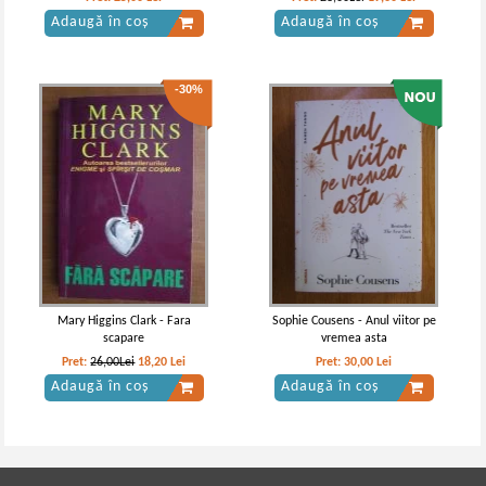
Adaugă în coș
Adaugă în coș
-30%
Mary Higgins Clark - Fara
Sophie Cousens - Anul viitor pe
scapare
vremea asta
Pret:
26,00Lei
18,20
Lei
Pret:
30,00
Lei
Adaugă în coș
Adaugă în coș