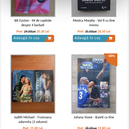
BB Easton - 44 de capitole
Monica Murphy - Voi fi cu tine
despre 4 barbati
mereu
Pret:
29,00Lei
20,30
Lei
Pret:
35,00Lei
24,50
Lei
Adaugă în coș
Adaugă în coș
-30%
Judith Michael - Frumoasa
Juliana Stone - Baieti ca tine
adormita (2 volume)
Pret:
25,00
Lei
Pret:
28,00Lei
19,60
Lei