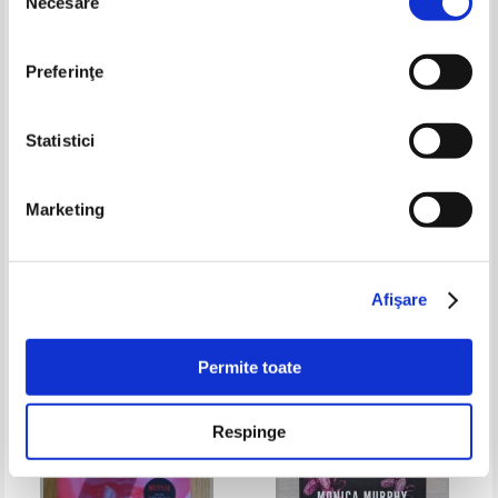
Necesare
consimțământului
Preferinţe
Statistici
Sophie Irwin - Scandal in inalta
Diana Stainforth - Pasarea
Marketing
societate
Paradisului
Pret:
24,00Lei
19,20
Lei
Pret:
28,00Lei
19,60
Lei
Adaugă în coș
Adaugă în coș
Afişare
-30%
-30%
Permite toate
Respinge