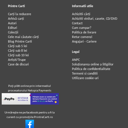
Printre Carti
Informatii utile
Carți la reducere
Achizitii cărți
Arhivă carți
Achizitii viniluri, casete, CD/DVD
Autori
Contact
Edituri
Cum cumpar?
Colecții
Politica de livrare
Cele mai căutate cărți
Retur comenzi
Blog Printre Carti
Angajari - Cariere
Cărţi sub 5 lei
Cărţi sub 8 lei
Legal
Cărţi sub 10 lei
Artiști/Trupe
ANPC
Case de discuri
Soluționarea online a litigiilor
Politica de confidentialitate
Termeni si conditii
Utilizare cookie-uri
Poţi plăti online prin intermediul
procesatorului Netopia Payments
Urmăreşte-ne pe facebook pentru a fi la
curent cu promoţiile PrintreCarti.ro