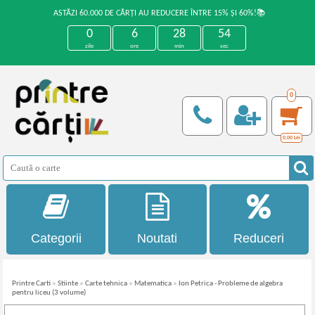
ASTĂZI 60.000 DE CĂRȚI AU REDUCERE ÎNTRE 15% ȘI 60%!📚
0
6
28
54
zile
ore
min
sec
0
0,00
Lei
Categorii
Noutati
Reduceri
Printre Carti
»
Stiinte
»
Carte tehnica
»
Matematica
»
Ion Petrica - Probleme de algebra
pentru liceu (3 volume)