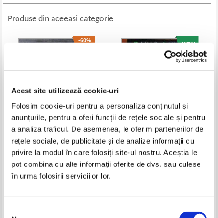
Produse din aceeasi categorie
-60%
Acest site utilizează cookie-uri
Folosim cookie-uri pentru a personaliza conținutul și
anunțurile, pentru a oferi funcții de rețele sociale și pentru
a analiza traficul. De asemenea, le oferim partenerilor de
rețele sociale, de publicitate și de analize informații cu
Wilhelm W. Kecs - The
Mario Livio - Sectiunea de aur.
privire la modul în care folosiți site-ul nostru. Aceștia le
convolution product and some
Povestea lui phi, cel mai uimitor
applications
numar
Pret:
140,00Lei
56,00
Lei
Pret:
60,00
Lei
pot combina cu alte informații oferite de dvs. sau culese
Adaugă în coș
Adaugă în coș
în urma folosirii serviciilor lor.
-60%
-60%
Selecția