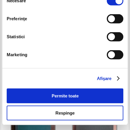
Necesare
consimțământului
Preferinţe
Statistici
Maurice Olley - Chassis design.
Alan Dix - Statistics for HCI,
Marketing
Principles and analysis
making sense of quantitative
data
Pret:
200,00Lei
80,00
Lei
Pret:
150,00Lei
60,00
Lei
Adaugă în coș
Adaugă în coș
Afişare
-30%
-60%
Permite toate
Respinge