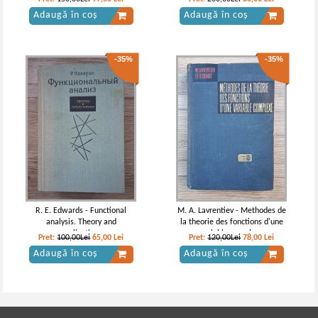
Adaugă în coș
Adaugă în coș
-35%
-35%
R. E. Edwards - Functional
M. A. Lavrentiev - Methodes de
analysis. Theory and
la theorie des fonctions d'une
applications
variable complexe
Pret:
100,00Lei
65,00
Lei
Pret:
120,00Lei
78,00
Lei
Adaugă în coș
Adaugă în coș