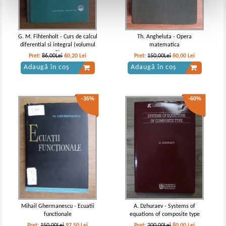
G. M. Fihtenholt - Curs de calcul
Th. Angheluta - Opera
diferential si integral (volumul
matematica
2)
Pret:
86,00Lei
60,20
Lei
Pret:
150,00Lei
60,00
Lei
Adaugă în coș
Adaugă în coș
-35%
-60%
Mihail Ghermanescu - Ecuatii
A. Dzhuraev - Systems of
functionale
equations of composite type
Pret:
150,00Lei
97,50
Lei
Pret:
200,00Lei
80,00
Lei