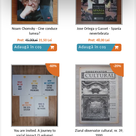
Noam Chomsky - Cine conduce
Jose Ortega y Gasset - Spania
lumea?
nevertebrata
Pret:
45,00Lei
31,50
Lei
Pret:
48,00
Lei
Adaugă în coș
Adaugă în coș
-60%
-20%
You are invited. A journey to
Ziarul observator cultural, nr. 39,
social impact (5 volume)
2000