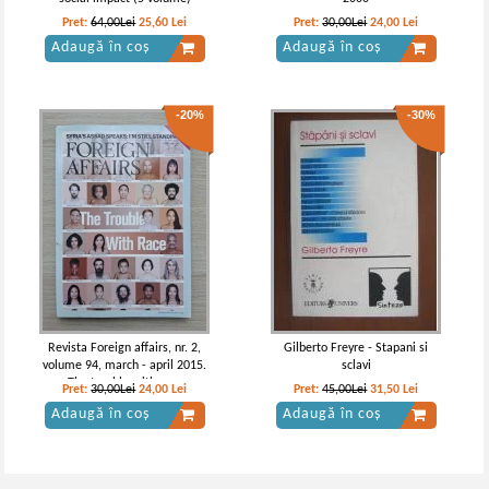
Pret:
64,00Lei
25,60
Lei
Pret:
30,00Lei
24,00
Lei
Adaugă în coș
Adaugă în coș
-20%
-30%
Revista Foreign affairs, nr. 2,
Gilberto Freyre - Stapani si
volume 94, march - april 2015.
sclavi
The trouble with race
Pret:
30,00Lei
24,00
Lei
Pret:
45,00Lei
31,50
Lei
Adaugă în coș
Adaugă în coș