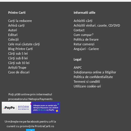
Printre Carti
Informatii utile
Carți la reducere
Achizitii cărți
Arhivă carți
Achizitii viniluri, casete, CD/DVD
Autori
Contact
Edituri
Cum cumpar?
Colecții
Politica de livrare
Cele mai căutate cărți
Retur comenzi
Blog Printre Carti
Angajari - Cariere
Cărţi sub 5 lei
Cărţi sub 8 lei
Legal
Cărţi sub 10 lei
Artiști/Trupe
ANPC
Case de discuri
Soluționarea online a litigiilor
Politica de confidentialitate
Termeni si conditii
Utilizare cookie-uri
Poţi plăti online prin intermediul
procesatorului Netopia Payments
Urmăreşte-ne pe facebook pentru a fi la
curent cu promoţiile PrintreCarti.ro