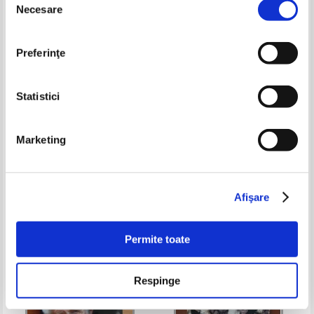
Necesare
consimțământului
Preferinţe
Statistici
Marketing
Gabriela Popescu - Ghid pentru
Nicu Gavriluta - Noile religii
invatarea sociologiei in liceu si
seculare
pregatirea examenului de
Pret:
43,00Lei
25,80
Lei
Pret:
60,00Lei
30,00
Lei
bacalaureat
Adaugă în coș
Adaugă în coș
Afişare
-30%
Permite toate
Respinge