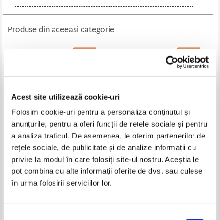
Produse din aceeasi categorie
-30%
-60%
Acest site utilizează cookie-uri
Folosim cookie-uri pentru a personaliza conținutul și
anunțurile, pentru a oferi funcții de rețele sociale și pentru
a analiza traficul. De asemenea, le oferim partenerilor de
rețele sociale, de publicitate și de analize informații cu
Walter Block - Pledoarii
Jim Blythe - Comportamentul
privire la modul în care folosiți site-ul nostru. Aceștia le
imposibile. In apararea
consumatorului: Strategii si
pot combina cu alte informații oferite de dvs. sau culese
prostituatelor, a spargatorilor de
tactici, atragerea clientelei,
Pret:
37,00Lei
25,90
Lei
Pret:
53,00Lei
21,20
Lei
greva, a camatarilor, a
reactia consumatorului
în urma folosirii serviciilor lor.
Adaugă în coș
Adaugă în coș
patronilor si a altor stigmatizati
Selecția
-40%
-50%