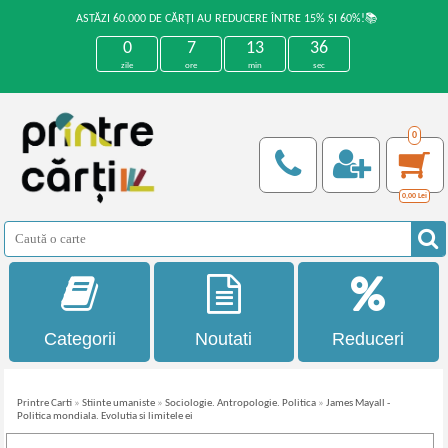
ASTĂZI 60.000 DE CĂRȚI AU REDUCERE ÎNTRE 15% ȘI 60%!📚
0
7
13
35
zile
ore
min
sec
0
0,00
Lei
Categorii
Noutati
Reduceri
Printre Carti
»
Stiinte umaniste
»
Sociologie. Antropologie. Politica
»
James Mayall -
Politica mondiala. Evolutia si limitele ei