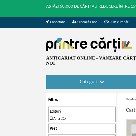
ASTĂZI 60.000 DE CĂRȚI AU REDUCERE ÎNTRE 15
Conectare
Creează Cont
Cum cumpăr
ANTICARIAT ONLINE - VÂNZARE CĂRŢI
NOI
Categorii
Filtre:
Printre
Cart
Edituri
Antet(1)
Pret