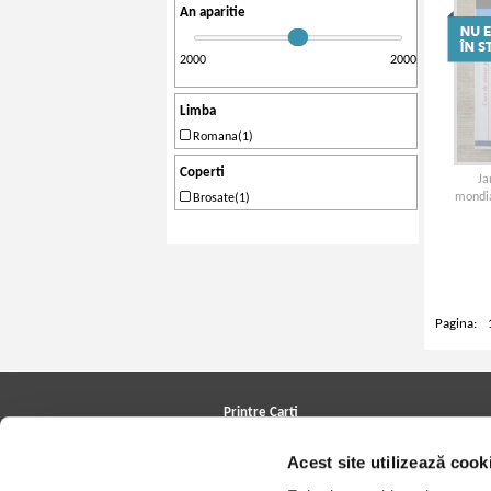
An aparitie
2000
2000
Limba
Romana(1)
Coperti
Ja
mondial
Brosate(1)
Pagina:
Printre Carti
Carți la reducere
Acest site utilizează cook
Arhivă carți
Autori