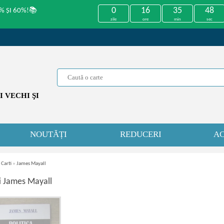
0
16
35
48
% ȘI 60%!📚
zile
ore
min
sec
 VECHI ŞI
NOUTĂȚI
REDUCERI
AC
 Carti
»
James Mayall
i James Mayall