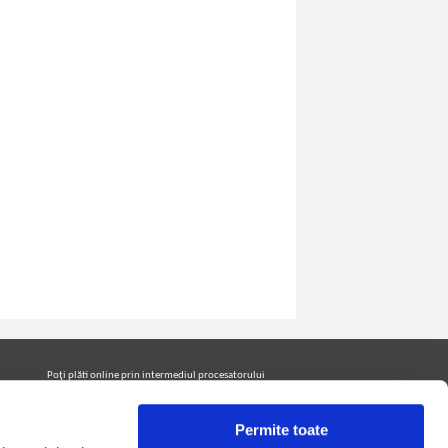
Poţi plăti online prin intermediul procesatorului
Netopia Payments
Permite toate