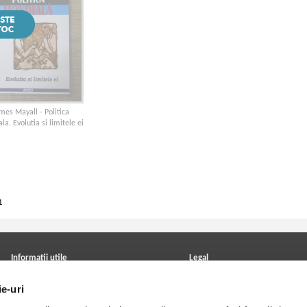
mes Mayall - Politica
a. Evolutia si limitele ei
1
Informatii utile
Legal
ANPC
Achizitii cărți
ie-uri
Achizitii viniluri, casete, CD/DVD
Soluționarea online a litigiilor
Contact
Politica de confidentialitate