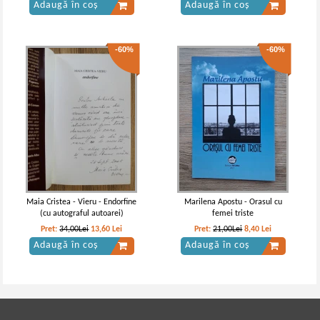
Adaugă în coș
Adaugă în coș
-60%
-60%
Maia Cristea - Vieru - Endorfine
Marilena Apostu - Orasul cu
(cu autograful autoarei)
femei triste
Pret:
34,00Lei
13,60
Lei
Pret:
21,00Lei
8,40
Lei
Adaugă în coș
Adaugă în coș