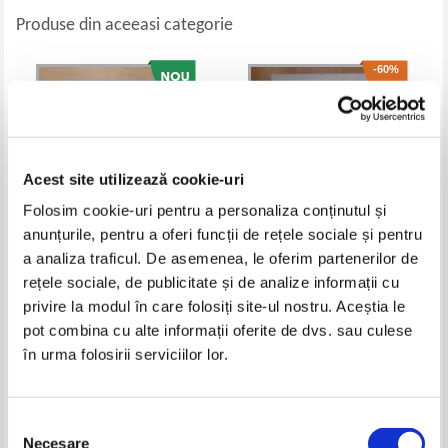
Produse din aceeasi categorie
-60%
Acest site utilizează cookie-uri
Folosim cookie-uri pentru a personaliza conținutul și
anunțurile, pentru a oferi funcții de rețele sociale și pentru
a analiza traficul. De asemenea, le oferim partenerilor de
rețele sociale, de publicitate și de analize informații cu
Alexandru Macedonski - Versuri
Sofia Georgescu - Vreau
privire la modul în care folosiți site-ul nostru. Aceștia le
Pret:
12,00
Lei
Pret:
26,00Lei
10,40
Lei
pot combina cu alte informații oferite de dvs. sau culese
Adaugă în coș
Adaugă în coș
în urma folosirii serviciilor lor.
-60%
-30%
Selecția
Necesare
consimțământului