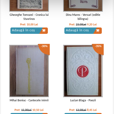
Gheorghe Tomozei - Cronica lui
Dinu Mares - Versuri (editie
Stavrinos
bilingva)
Pret:
10,00
Lei
Pret:
23,00Lei
9,20
Lei
Adaugă în coș
Adaugă în coș
-30%
-35%
Mihai Beniuc - Cantecele inimii
Lucian Blaga - Poezii
Pret:
15,00Lei
10,50
Lei
Pret:
13,00Lei
8,45
Lei