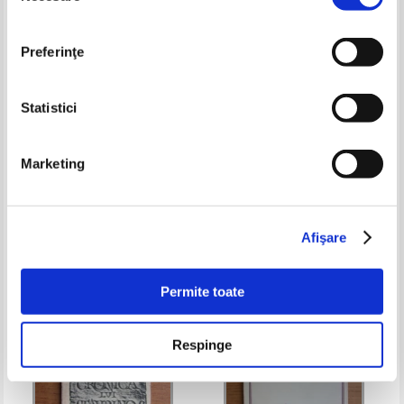
Preferinţe
Statistici
Mircea Bradu - Intalnire la Zenit
Josefina Luchian - Mozaic de
Marketing
ganduri
Pret:
25,00Lei
10,00
Lei
Pret:
15,00Lei
10,50
Lei
Adaugă în coș
Adaugă în coș
Afişare
-60%
Permite toate
Respinge