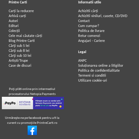
Printre Carti
Informatii utile
Carți la reducere
Achizitii cărți
Arhivă carți
Achizitii viniluri, casete, CD/DVD
Autori
Contact
Edituri
Cum cumpar?
Colecții
Politica de livrare
Cele mai căutate cărți
Retur comenzi
Blog Printre Carti
Angajari - Cariere
Cărţi sub 5 lei
Cărţi sub 8 lei
Legal
Cărţi sub 10 lei
Artiști/Trupe
ANPC
Case de discuri
Soluționarea online a litigiilor
Politica de confidentialitate
Termeni si conditii
Utilizare cookie-uri
Poţi plăti online prin intermediul
procesatorului Netopia Payments
Urmăreşte-ne pe facebook pentru a fi la
curent cu promoţiile PrintreCarti.ro