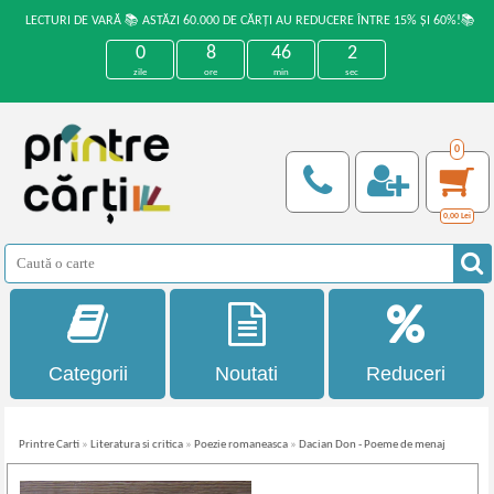
LECTURI DE VARĂ 📚 ASTĂZI 60.000 DE CĂRȚI AU REDUCERE ÎNTRE 15% ȘI 60%!📚
0
8
46
2
zile
ore
min
sec
0
0,00
Lei
Categorii
Noutati
Reduceri
Printre Carti
»
Literatura si critica
»
Poezie romaneasca
»
Dacian Don - Poeme de menaj