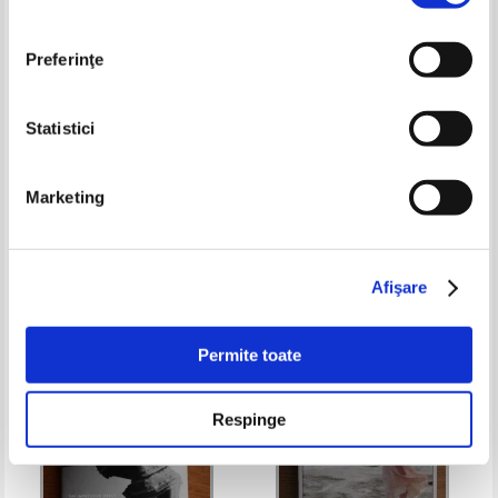
Preferinţe
Statistici
Clive Cussler - Black wind
Judith Lennox - Catching the tide
Marketing
Pret:
27,00Lei
16,20
Lei
Pret:
37,00Lei
14,80
Lei
Adaugă în coș
Adaugă în coș
Afişare
-20%
Permite toate
Respinge