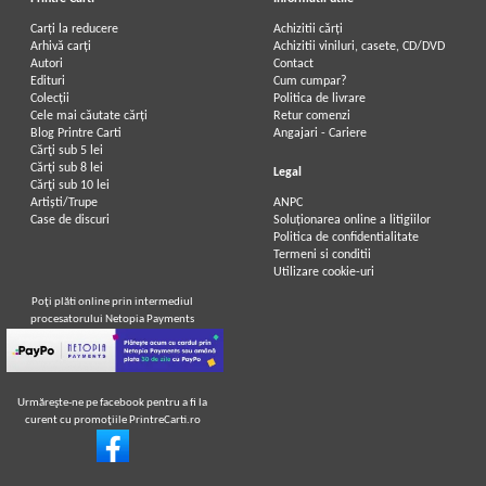
Carți la reducere
Achizitii cărți
Arhivă carți
Achizitii viniluri, casete, CD/DVD
Autori
Contact
Edituri
Cum cumpar?
Colecții
Politica de livrare
Cele mai căutate cărți
Retur comenzi
Blog Printre Carti
Angajari - Cariere
Cărţi sub 5 lei
Cărţi sub 8 lei
Legal
Cărţi sub 10 lei
Artiști/Trupe
ANPC
Case de discuri
Soluționarea online a litigiilor
Politica de confidentialitate
Termeni si conditii
Utilizare cookie-uri
Poţi plăti online prin intermediul
procesatorului Netopia Payments
Urmăreşte-ne pe facebook pentru a fi la
curent cu promoţiile PrintreCarti.ro