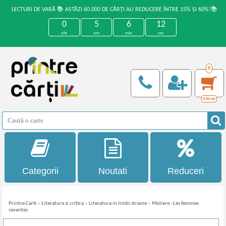
LECTURI DE VARĂ 📚 ASTĂZI 60.000 DE CĂRȚI AU REDUCERE ÎNTRE 15% ȘI 60%!📚
0
5
6
12
zile
ore
min
sec
0
0,00
Lei
Categorii
Noutati
Reduceri
Printre Carti
»
Literatura si critica
»
Literatura in limbi straine
»
Moliere - Les femmes
savantes