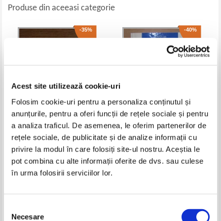
Produse din aceeasi categorie
-35%
-40%
Acest site utilizează cookie-uri
Folosim cookie-uri pentru a personaliza conținutul și
anunțurile, pentru a oferi funcții de rețele sociale și pentru
a analiza traficul. De asemenea, le oferim partenerilor de
William Faulkner - Copacul
Anneli Ute Gabanyi - The
rețele sociale, de publicitate și de analize informații cu
dorintelor (editie bilingva)
Ceausescu Cult
privire la modul în care folosiți site-ul nostru. Aceștia le
Pret:
37,00Lei
24,05
Lei
Pret:
28,00Lei
16,80
Lei
pot combina cu alte informații oferite de dvs. sau culese
Adaugă în coș
Adaugă în coș
în urma folosirii serviciilor lor.
-40%
-60%
Selecția
Necesare
consimțământului