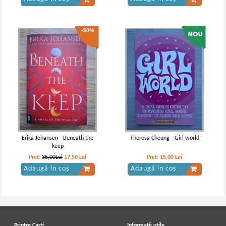
-50%
Erika Johansen - Beneath the
Theresa Cheung - Girl world
keep
Pret:
35,00Lei
17,50
Lei
Pret:
15,00
Lei
Adaugă în coș
Adaugă în coș
Printre Carti
Informatii utile