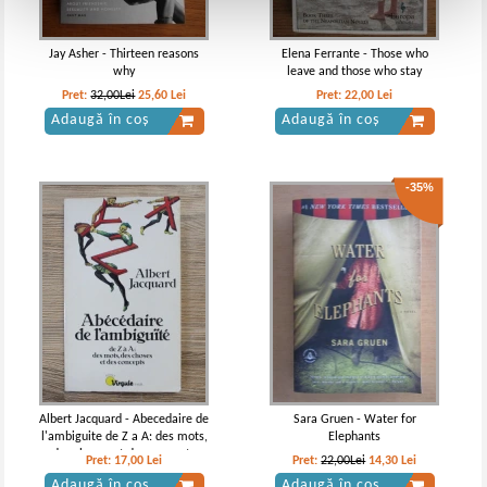
Jay Asher - Thirteen reasons
Elena Ferrante - Those who
why
leave and those who stay
Pret:
32,00Lei
25,60
Lei
Pret:
22,00
Lei
Adaugă în coș
Adaugă în coș
-35%
Albert Jacquard - Abecedaire de
Sara Gruen - Water for
l'ambiguite de Z a A: des mots,
Elephants
des choses et des concepts
Pret:
17,00
Lei
Pret:
22,00Lei
14,30
Lei
Adaugă în coș
Adaugă în coș