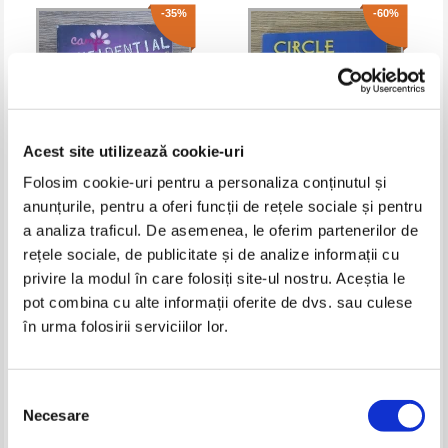
-35%
-60%
Acest site utilizează cookie-uri
Folosim cookie-uri pentru a personaliza conținutul și
anunțurile, pentru a oferi funcții de rețele sociale și pentru
Melissa J. Morgan - Charmed
Candy Dawson Boyd - Cirle of
a analiza traficul. De asemenea, le oferim partenerilor de
forces
gold
rețele sociale, de publicitate și de analize informații cu
Pret:
18,00Lei
11,70
Lei
Pret:
20,00Lei
8,00
Lei
privire la modul în care folosiți site-ul nostru. Aceștia le
Adaugă în coș
Adaugă în coș
pot combina cu alte informații oferite de dvs. sau culese
în urma folosirii serviciilor lor.
-30%
-60%
Selecția
Necesare
consimțământului