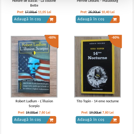
Honore de Balzac - La cousine
Perrine Leblanc - Malabourg
Bette
Pret:
17,00Lei
11,05
Lei
Pret:
26,00Lei
10,40
Lei
Adaugă în coș
Adaugă în coș
-60%
-60%
Robert Ludlum - L'illusion
Tito Topin - 14 eme nocturne
Scorpio
Pret:
19,00Lei
7,60
Lei
Pret:
19,00Lei
7,60
Lei
Adaugă în coș
Adaugă în coș