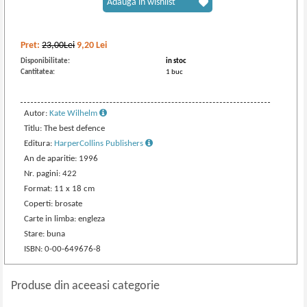
Adaugă în wishlist
Pret:
23,00Lei
9,20
Lei
Disponibilitate:
in stoc
Cantitatea:
1 buc
Autor:
Kate Wilhelm
Titlu: The best defence
Editura:
HarperCollins Publishers
An de aparitie: 1996
Nr. pagini: 422
Format: 11 x 18 cm
Coperti: brosate
Carte in limba: engleza
Stare: buna
ISBN: 0-00-649676-8
Produse din aceeasi categorie