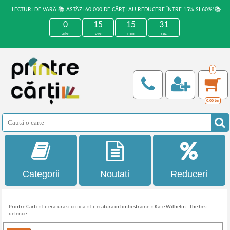
LECTURI DE VARĂ 📚 ASTĂZI 60.000 DE CĂRȚI AU REDUCERE ÎNTRE 15% ȘI 60%!📚
0
15
15
30
zile
ore
min
sec
0
0,00
Lei
Categorii
Noutati
Reduceri
Printre Carti
»
Literatura si critica
»
Literatura in limbi straine
»
Kate Wilhelm - The best
defence