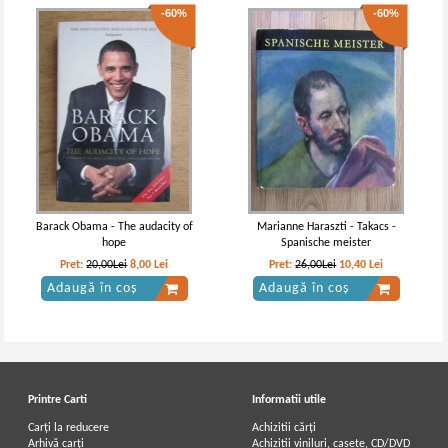
-60%
-60%
Barack Obama - The audacity of
Marianne Haraszti - Takacs -
hope
Spanische meister
Pret:
20,00Lei
8,00
Lei
Pret:
26,00Lei
10,40
Lei
Adaugă în coș
Adaugă în coș
Printre Carti
Informatii utile
Carți la reducere
Achizitii cărți
Arhivă carți
Achizitii viniluri, casete, CD/DVD