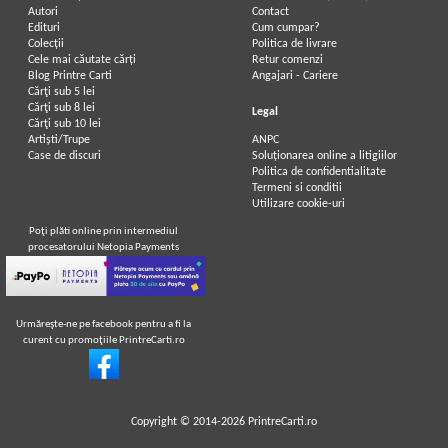
Autori
Contact
Edituri
Cum cumpar?
Colecții
Politica de livrare
Cele mai căutate cărți
Retur comenzi
Blog Printre Carti
Angajari - Cariere
Cărţi sub 5 lei
Cărţi sub 8 lei
Legal
Cărţi sub 10 lei
Artiști/Trupe
ANPC
Case de discuri
Soluționarea online a litigiilor
Politica de confidentialitate
Termeni si conditii
Utilizare cookie-uri
Poţi plăti online prin intermediul
procesatorului Netopia Payments
Urmăreşte-ne pe facebook pentru a fi la
curent cu promoţiile PrintreCarti.ro
Copyright © 2014-2026
PrintreCarti.ro