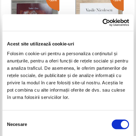
-35%
-35%
Acest site utilizează cookie-uri
Folosim cookie-uri pentru a personaliza conținutul și
anunțurile, pentru a oferi funcții de rețele sociale și pentru
Tudor Cicu - Cantece la dairea
Vasile Nicolescu - Semnatura
a analiza traficul. De asemenea, le oferim partenerilor de
fulgerului
rețele sociale, de publicitate și de analize informații cu
Pret:
17,00Lei
11,05
Lei
Pret:
16,00Lei
10,40
Lei
privire la modul în care folosiți site-ul nostru. Aceștia le
Adaugă în coș
Adaugă în coș
pot combina cu alte informații oferite de dvs. sau culese
în urma folosirii serviciilor lor.
-35%
-35%
Selecția
Necesare
consimțământului