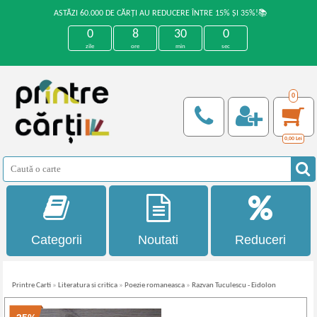
ASTĂZI 60.000 DE CĂRȚI AU REDUCERE ÎNTRE 15% ȘI 35%!📚
0
8
30
0
zile
ore
min
sec
0
0,00
Lei
Categorii
Noutati
Reduceri
Printre Carti
»
Literatura si critica
»
Poezie romaneasca
»
Razvan Tuculescu - Eidolon