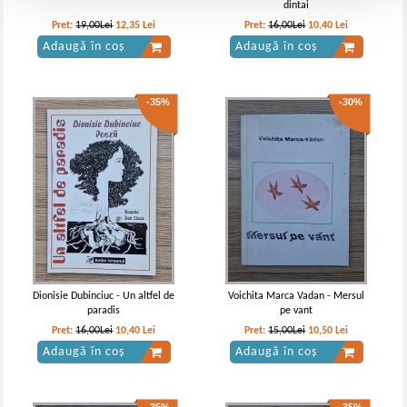
dintai
Pret:
19,00Lei
12,35
Lei
Pret:
16,00Lei
10,40
Lei
Adaugă în coș
Adaugă în coș
-35%
-30%
Dionisie Dubinciuc - Un altfel de
Voichita Marca Vadan - Mersul
paradis
pe vant
Pret:
16,00Lei
10,40
Lei
Pret:
15,00Lei
10,50
Lei
Adaugă în coș
Adaugă în coș