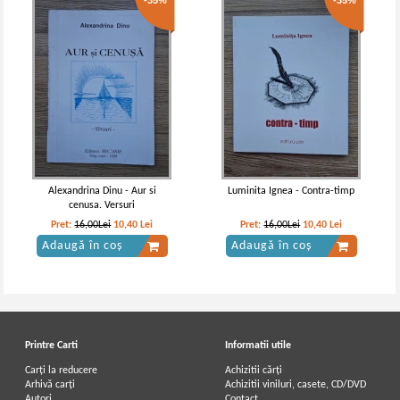
-35%
-35%
Alexandrina Dinu - Aur si
Luminita Ignea - Contra-timp
cenusa. Versuri
Pret:
16,00Lei
10,40
Lei
Pret:
16,00Lei
10,40
Lei
Adaugă în coș
Adaugă în coș
Printre Carti
Informatii utile
Carți la reducere
Achizitii cărți
Arhivă carți
Achizitii viniluri, casete, CD/DVD
Autori
Contact