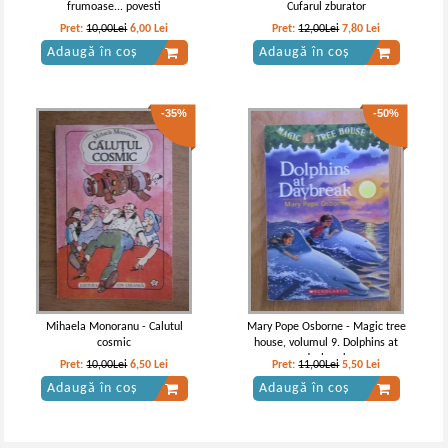
frumoase... povesti
Cufarul zburator
Pret:
10,00Lei
6,00
Lei
Pret:
12,00Lei
7,80
Lei
Adaugă în coș
Adaugă în coș
-35%
-50%
Mihaela Monoranu - Calutul
Mary Pope Osborne - Magic tree
cosmic
house, volumul 9. Dolphins at
daybreak
Pret:
10,00Lei
6,50
Lei
Pret:
11,00Lei
5,50
Lei
Adaugă în coș
Adaugă în coș