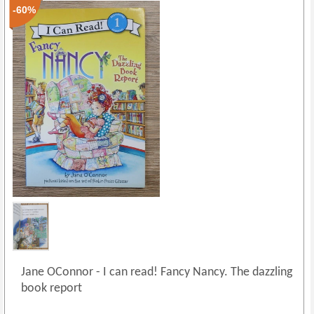
-60%
Jane OConnor
-
I can read! Fancy Nancy. The dazzling
book report