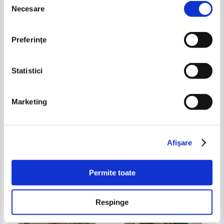
-60%
-35%
Necesare
consimțământului
Preferinţe
Statistici
Marketing
Alexandra Catrina Ciornei -
Antologia poeziei romanesti
Dictionarul copiilor englez-
roman
Pret:
19,00Lei
7,60
Lei
Pret:
13,00Lei
8,45
Lei
Adaugă în coș
Adaugă în coș
Afişare
-60%
-60%
Permite toate
Respinge