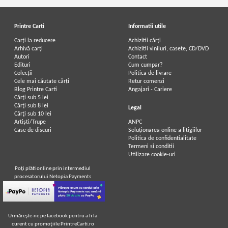
Printre Carti
Informatii utile
Carți la reducere
Achizitii cărți
Arhivă carți
Achizitii viniluri, casete, CD/DVD
Autori
Contact
Edituri
Cum cumpar?
Colecții
Politica de livrare
Cele mai căutate cărți
Retur comenzi
Blog Printre Carti
Angajari - Cariere
Cărţi sub 5 lei
Cărţi sub 8 lei
Legal
Cărţi sub 10 lei
Artiști/Trupe
ANPC
Case de discuri
Soluționarea online a litigiilor
Politica de confidentialitate
Termeni si conditii
Utilizare cookie-uri
Poţi plăti online prin intermediul
procesatorului Netopia Payments
Urmăreşte-ne pe facebook pentru a fi la
curent cu promoţiile PrintreCarti.ro