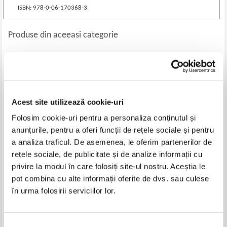
ISBN: 978-0-06-170368-3
Produse din aceeasi categorie
-40%
-35%
Acest site utilizează cookie-uri
Folosim cookie-uri pentru a personaliza conținutul și
anunțurile, pentru a oferi funcții de rețele sociale și pentru
a analiza traficul. De asemenea, le oferim partenerilor de
rețele sociale, de publicitate și de analize informații cu
privire la modul în care folosiți site-ul nostru. Aceștia le
Ju Zi - Happy children
Jonathan Swift - Calatoriile lui
Gulliver
pot combina cu alte informații oferite de dvs. sau culese
Pret:
10,00Lei
6,00
Lei
Pret:
10,00Lei
6,50
Lei
în urma folosirii serviciilor lor.
Adaugă în coș
Adaugă în coș
Selecția