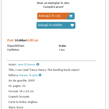
Doar un exemplar în stoc.
Cumpără acum!
Adaugă în coș
Adaugă în wishlist
Pret:
17,00Lei
6,80
Lei
Disponibilitate:
in stoc
Cantitatea:
1 buc
Autor:
Jane OConnor
Titlu: I can read! Fancy Nancy. The dazzling book report
Editura:
Harper Trophy
An de aparitie: 2009
Nr. pagini: 32
Format: 16 x 23 cm
Coperti: brosate
Carte in limba: engleza
Stare: buna