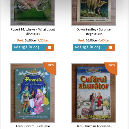
Rupert Matthews - What about
Dawn Bentley - Surprise,
dinosaurs
stegosaurus
Pret:
18,00Lei
7,20
Lei
Pret:
16,00Lei
6,40
Lei
Adaugă în coș
Adaugă în coș
-40%
-35%
Fratii Grimm - Cele mai
Hans Christian Andersen -