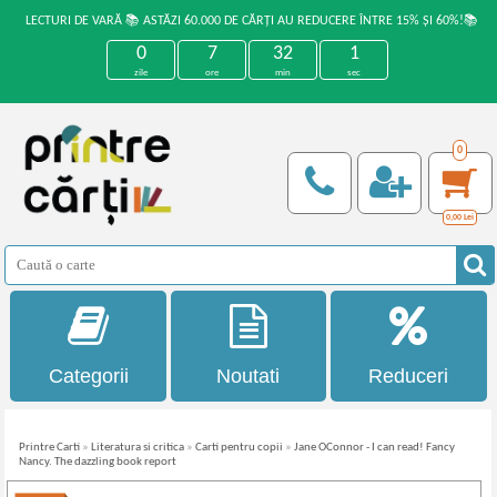
LECTURI DE VARĂ 📚 ASTĂZI 60.000 DE CĂRȚI AU REDUCERE ÎNTRE 15% ȘI 60%!📚
0
7
32
1
zile
ore
min
sec
0
0,00
Lei
Categorii
Noutati
Reduceri
Printre Carti
»
Literatura si critica
»
Carti pentru copii
»
Jane OConnor - I can read! Fancy
Nancy. The dazzling book report