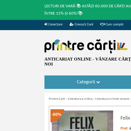
LECTURI DE VARĂ 📚 ASTĂZI 60.000 DE CĂRȚI A
ÎNTRE 15% ȘI 60%!📚
Conectare
Creează Cont
Cum cumpăr
ANTICARIAT ONLINE - VÂNZARE CĂRŢI
NOI
Categorii
Printre Carti
»
Literatura si critica
»
Literatura in limbi straine
-60%
Felix
Pret: