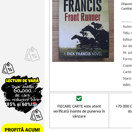
Disponib
Cantitat
Autor
Titlu:
Editu
An de
Nr. pa
Forma
Coper
Carte 
Stare
ISBN:
FIECARE CARTE este atent
+70.000 C
verificată înainte de punerea în
st
vânzare