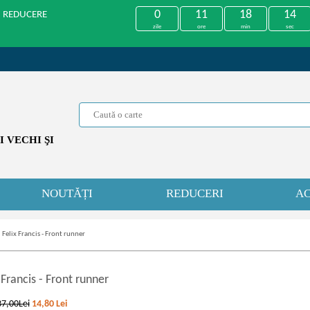
0
11
18
14
U REDUCERE
zile
ore
min
sec
 VECHI ŞI
NOUTĂȚI
REDUCERI
AC
»
Felix Francis - Front runner
 Francis
-
Front runner
37,00Lei
14,80
Lei