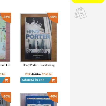
-35%
-60%
cret life
Henry Porter - Brandenburg
05
Lei
Pret:
44,00Lei
17,60
Lei
Adaugă în coș
-60%
-40%