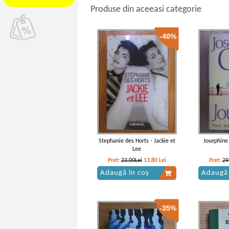
Produse din aceeasi categorie
-40%
Stephanie des Horts - Jackie et
Josephine
Lee
Pret:
23,00Lei
13,80
Lei
Pret:
29
Adaugă în coș
Adaugă 
-35%