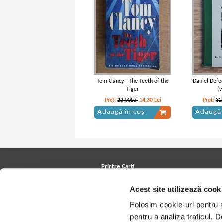
Tom Clancy - The Teeth of the
Daniel Defo
Tiger
(
Pret:
22,00Lei
14,30
Lei
Pret:
32
Adaugă în coș
Adaugă 
Printre Carti
Carți la reducere
Acest site utilizează cook
Arhivă carți
Autori
Folosim cookie-uri pentru a 
Edituri
Colecții
pentru a analiza traficul. 
Cele mai căutate cărți