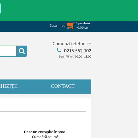
0
produse
Coşul meu
(
0,00
Lei
)
Comenzi telefonice
0215.552.102
Luni - Vineri, 10:00 - 18:00
HIZIȚII
CONTACT
Doar un exemplar în stoc.
Cumpără acum!