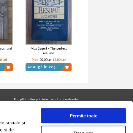
cusi and
Max Eggert - The perfect
resume
60
Lei
Pret:
20,00Lei
12,00
Lei
Adaugă în coș
Poţi plăti online prin intermediul procesatorului
Netopia Payments
Permite toate
le sociale și
Urmăreşte-ne pe facebook pentru a fi la curent cu
promoţiile PrintreCarti.ro
e și de