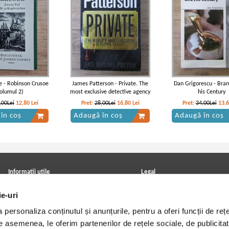
e - Robinson Crusoe
James Patterson - Private. The
Dan Grigorescu - Bran
volumul 2)
most exclusive detective agency
his Century
,00Lei
12,80
Lei
Pret:
28,00Lei
16,80
Lei
Pret:
34,00Lei
13,
în coș
Adaugă în coș
Adaugă în coș
Informatii utile
Legal
ANPC
Achizitii cărți
ie-uri
Achizitii viniluri, casete, CD/DVD
Soluționarea online a litigiilor
Contact
Politica de confidentialitate
personaliza conținutul și anunțurile, pentru a oferi funcții de rețe
Cum cumpar?
Termeni si conditii
Politica de livrare
Utilizare cookie-uri
De asemenea, le oferim partenerilor de rețele sociale, de publicitat
Retur comenzi