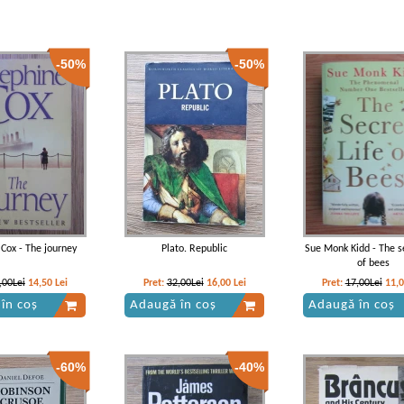
-50%
-50%
 Cox - The journey
Plato. Republic
Sue Monk Kidd - The se
of bees
,00Lei
14,50
Lei
Pret:
32,00Lei
16,00
Lei
Pret:
17,00Lei
11,
în coș
Adaugă în coș
Adaugă în coș
-60%
-40%