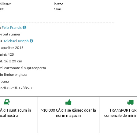
ilitate:
in stoc
ea:
1 buc
:
Felix Francis
 Front runner
ra:
Michael Joseph
 aparitie: 2015
gini: 425
t: 16 x 23 cm
ti: cartonate si supracoperta
in limba: engleza
: buna
 978-0-718-17885-7
ĂRŢI sunt acum în
>10.000 CĂRŢI se găsesc doar la
TRANSPORT GRA
ocul nostru
noi în magazin
comenzile de mini